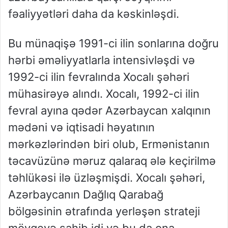
fəaliyyətləri daha da kəskinləşdi.
Bu münaqişə 1991-ci ilin sonlarına doğru
hərbi əməliyyatlarla intensivləşdi və
1992-ci ilin fevralında Xocalı şəhəri
mühasirəyə alındı. Xocalı, 1992-ci ilin
fevral ayına qədər Azərbaycan xalqının
mədəni və iqtisadi həyatının
mərkəzlərindən biri olub, Ermənistanın
təcavüzünə məruz qalaraq ələ keçirilmə
təhlükəsi ilə üzləşmişdi. Xocalı şəhəri,
Azərbaycanın Dağlıq Qarabağ
bölgəsinin ətrafında yerləşən strateji