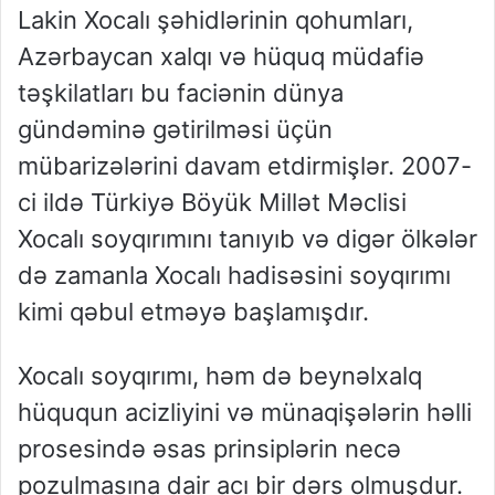
Lakin Xocalı şəhidlərinin qohumları,
Azərbaycan xalqı və hüquq müdafiə
təşkilatları bu faciənin dünya
gündəminə gətirilməsi üçün
mübarizələrini davam etdirmişlər. 2007-
ci ildə Türkiyə Böyük Millət Məclisi
Xocalı soyqırımını tanıyıb və digər ölkələr
də zamanla Xocalı hadisəsini soyqırımı
kimi qəbul etməyə başlamışdır.
Xocalı soyqırımı, həm də beynəlxalq
hüququn acizliyini və münaqişələrin həlli
prosesində əsas prinsiplərin necə
pozulmasına dair acı bir dərs olmuşdur.