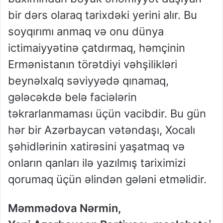
bir dərs olaraq tarixdəki yerini alır. Bu
soyqırımı anmaq və onu dünya
ictimaiyyətinə çatdırmaq, həmçinin
Ermənistanın törətdiyi vəhşilikləri
beynəlxalq səviyyədə qınamaq,
gələcəkdə belə faciələrin
təkrarlanmaması üçün vacibdir. Bu gün
hər bir Azərbaycan vətəndaşı, Xocalı
şəhidlərinin xatirəsini yaşatmaq və
onların qanları ilə yazılmış tariximizi
qorumaq üçün əlindən gələni etməlidir.
Məmmədova Nərmin,