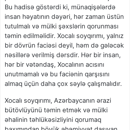
Bu hadisə göstərdi ki, münaqişələrdə
insan həyatının dəyəri, hər zaman üstün
tutulmalı və mülki şəxslərin qorunması
təmin edilməlidir. Xocalı soyqırımı, yalnız
bir dövrün faciəsi deyil, həm də gələcək
nəsillərə verilmiş dərsdir. Hər bir insan,
hər bir vətəndaş, Xocalının acısını
unutmamalı və bu faciənin qarşısını
almaq üçün daha çox səylə çalışmalıdır.
Xocalı soyqırımı, Azərbaycanın ərazi
bütövlüyünü təmin etmək və mülki
əhalinin təhlükəsizliyini qorumaq
baxımından böyük əhəmiyyət daşıyan