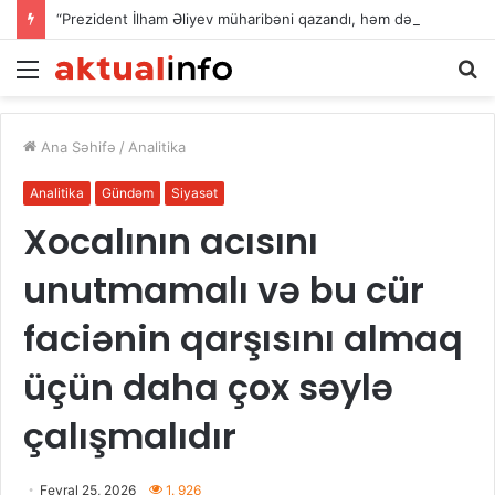
“Prezident İlham Əliyev müharibəni qazandı, həm də sülhü qazandı!”
Menu
A
Ana Səhifə
/
Analitika
Analitika
Gündəm
Siyasət
Xocalının acısını
unutmamalı və bu cür
faciənin qarşısını almaq
üçün daha çox səylə
çalışmalıdır
Fevral 25, 2026
1. 926