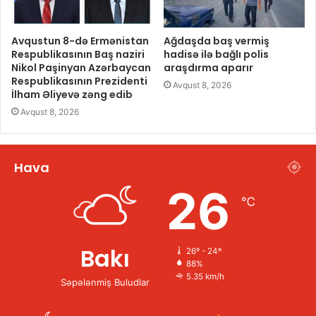
Avqustun 8-də Ermənistan
Ağdaşda baş vermiş
Respublikasının Baş naziri
hadisə ilə bağlı polis
Nikol Paşinyan Azərbaycan
araşdırma aparır
Respublikasının Prezidenti
Avqust 8, 2026
İlham Əliyevə zəng edib
Avqust 8, 2026
Hava
26
℃
Bakı
26º - 24º
88%
5.35 km/h
Səpələnmiş Buludlar