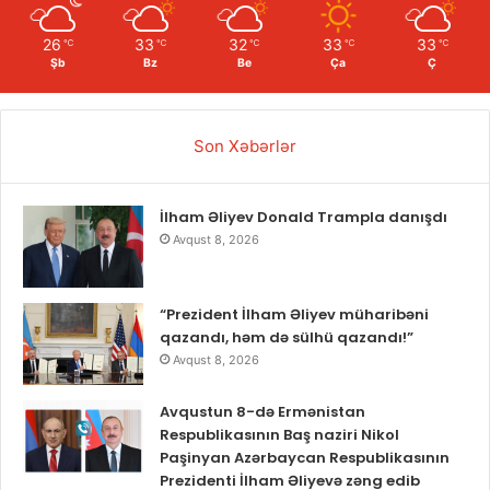
26
33
32
33
33
℃
℃
℃
℃
℃
Şb
Bz
Be
Ça
Ç
Son Xəbərlər
İlham Əliyev Donald Trampla danışdı
Avqust 8, 2026
“Prezident İlham Əliyev müharibəni
qazandı, həm də sülhü qazandı!”
Avqust 8, 2026
Avqustun 8-də Ermənistan
Respublikasının Baş naziri Nikol
Paşinyan Azərbaycan Respublikasının
Prezidenti İlham Əliyevə zəng edib