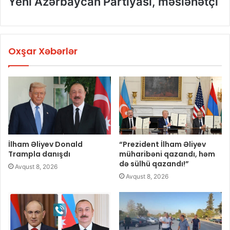
Yeni Azərbaycan Partiyası, məsləhətçi
Oxşar Xəbərlər
İlham Əliyev Donald
“Prezident İlham Əliyev
Trampla danışdı
müharibəni qazandı, həm
də sülhü qazandı!”
Avqust 8, 2026
Avqust 8, 2026