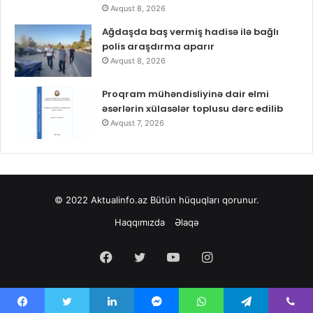
Avqust 8, 2026
Ağdaşda baş vermiş hadisə ilə bağlı
polis araşdırma aparır
Avqust 8, 2026
Proqram mühəndisliyinə dair elmi
əsərlərin xülasələr toplusu dərc edilib
Avqust 7, 2026
© 2022
Aktualinfo.az
Bütün hüquqları qorunur.
Haqqımızda
Əlaqə
Facebook
Twitter
YouTube
Instagram