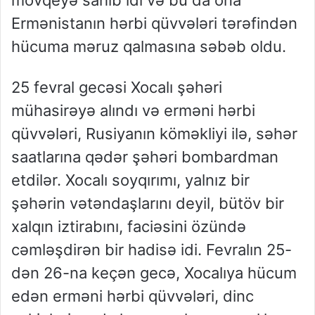
mövqeyə sahib idi və bu da ona
Ermənistanın hərbi qüvvələri tərəfindən
hücuma məruz qalmasına səbəb oldu.
25 fevral gecəsi Xocalı şəhəri
mühasirəyə alındı və erməni hərbi
qüvvələri, Rusiyanın köməkliyi ilə, səhər
saatlarına qədər şəhəri bombardman
etdilər. Xocalı soyqırımı, yalnız bir
şəhərin vətəndaşlarını deyil, bütöv bir
xalqın iztirabını, faciəsini özündə
cəmləşdirən bir hadisə idi. Fevralın 25-
dən 26-na keçən gecə, Xocalıya hücum
edən erməni hərbi qüvvələri, dinc