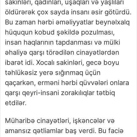
sakinləri, qadınları, uşaqları və yaşlıları
öldürərək çox sayda insanı əsir götürdü.
Bu zaman hərbi əməliyyatlar beynəlxalq
hüququn kobud şəkildə pozulması,
insan haqlarının tapdanması və mülki
əhaliyə qarşı törədilən cinayətlərdən
ibarət idi. Xocalı sakinləri, gecə boyu
təhlükəsiz yerə sığınmaq üçün
qaçarkən, erməni hərbi qüvvələri onlara
qarşı qeyri-insani zorakılıqlar tətbiq
etdilər.
Müharibə cinayətləri, işkəncələr və
amansız qətliamlar baş verdi. Bu faciə