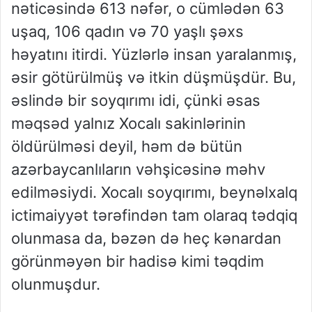
nəticəsində 613 nəfər, o cümlədən 63
uşaq, 106 qadın və 70 yaşlı şəxs
həyatını itirdi. Yüzlərlə insan yaralanmış,
əsir götürülmüş və itkin düşmüşdür. Bu,
əslində bir soyqırımı idi, çünki əsas
məqsəd yalnız Xocalı sakinlərinin
öldürülməsi deyil, həm də bütün
azərbaycanlıların vəhşicəsinə məhv
edilməsiydi. Xocalı soyqırımı, beynəlxalq
ictimaiyyət tərəfindən tam olaraq tədqiq
olunmasa da, bəzən də heç kənardan
görünməyən bir hadisə kimi təqdim
olunmuşdur.