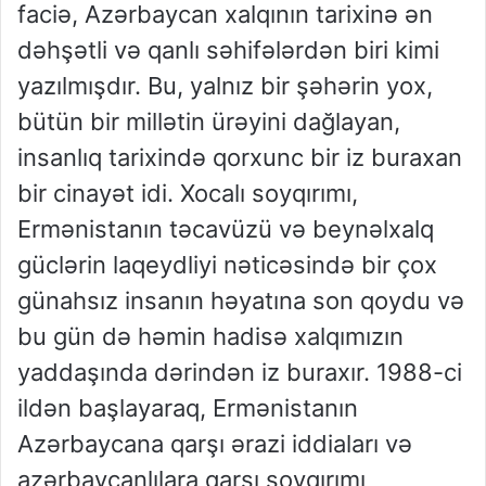
faciə, Azərbaycan xalqının tarixinə ən
dəhşətli və qanlı səhifələrdən biri kimi
yazılmışdır. Bu, yalnız bir şəhərin yox,
bütün bir millətin ürəyini dağlayan,
insanlıq tarixində qorxunc bir iz buraxan
bir cinayət idi. Xocalı soyqırımı,
Ermənistanın təcavüzü və beynəlxalq
güclərin laqeydliyi nəticəsində bir çox
günahsız insanın həyatına son qoydu və
bu gün də həmin hadisə xalqımızın
yaddaşında dərindən iz buraxır. 1988-ci
ildən başlayaraq, Ermənistanın
Azərbaycana qarşı ərazi iddiaları və
azərbaycanlılara qarşı soyqırımı