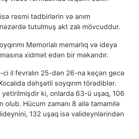
sə rəsmi tədbirlərin və anım
 nəzərdə tutulmuş akt zalı mövcuddur.
Soyqırımı Memorialı memarlıq və ideya
nmasına xidmət edən bir məkandır.
-ci il fevralın 25-dən 26-na keçən gecə
Xocalıda dəhşətli soyqırım törədiblər.
yetirilmişdir ki, onlarda 63-ü uşaq, 106
san olub. Hücum zamanı 8 ailə tamamilə
lideynini, 132 uşaq isə valideynlərindən