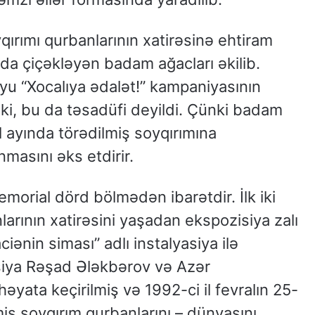
ırımı qurbanlarının xatirəsinə ehtiram
nda çiçəkləyən badam ağacları əkilib.
boyu “Xocalıya ədalət!” kampaniyasının
ki, bu da təsadüfi deyildi. Çünki badam
al ayında törədilmiş soyqırımına
masını əks etdirir.
emorial dörd bölmədən ibarətdir. İlk iki
arının xatirəsini yaşadan ekspozisiya zalı
iənin siması” adlı instalyasiya ilə
asiya Rəşad Ələkbərov və Azər
yata keçirilmiş və 1992-ci il fevralın 25-
ş soyqırım qurbanlarını – dünyasını