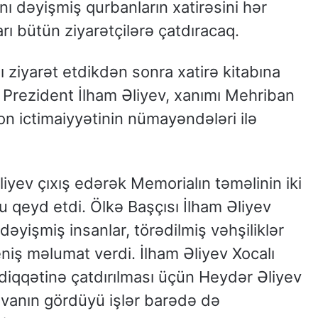
ı dəyişmiş qurbanların xatirəsini hər
rı bütün ziyarətçilərə çatdıracaq.
 ziyarət etdikdən sonra xatirə kitabına
a Prezident İlham Əliyev, xanımı Mehriban
yon ictimaiyyətinin nümayəndələri ilə
iyev çıxış edərək Memorialın təməlinin iki
nu qeyd etdi. Ölkə Başçısı İlham Əliyev
əyişmiş insanlar, törədilmiş vəhşiliklər
eniş məlumat verdi. İlham Əliyev Xocalı
 diqqətinə çatdırılması üçün Heydər Əliyev
evanın gördüyü işlər barədə də