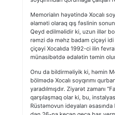
Memorialın həyətində Xocalı soyq
əlaməti olaraq qış fəslinin sonu
Qeyd edilməlidir ki, uzun illər 
rəmzi də məhz badam çiçəyi idi 
çiçəyi Xocalıda 1992-ci ilin fevr
münasibətdə ədalətin təmin olun
Onu da bildirməliyik ki, həmin M
bölmədə Xocalı soyqırımı qurbanl
yaradılmışdır. Ziyarət zamanı “Fac
qarşılaşmaq olar ki, bu, instaly
Rüstəmovun ideyaları əsasında hə
dən 26-na keçən gecə baş vermi