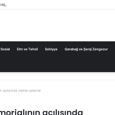
 bağlı FƏRMAN
Sosial
Elm və Təhsil
Səhiyyə
Qarabağ və Şərqi Zəngəzur
n açılışında yadda qalanlar
orialının açılışında