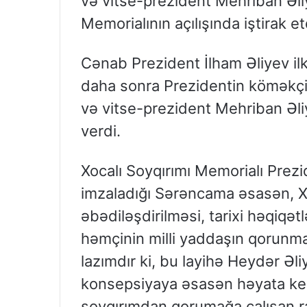
və vitse-prezident Mehriban Əli
Memorialının açılışında iştirak etd
Cənab Prezident İlham Əliyev il
daha sonra Prezidentin köməkçi
və vitse-prezident Mehriban Əl
verdi.
Xocalı Soyqırımı Memorialı Prezid
imzaladığı Sərəncama əsasən, Xoc
əbədiləşdirilməsi, tarixi həqiqətl
həmçinin milli yaddaşın qorunm
lazımdır ki, bu layihə Heydər Əl
konsepsiyaya əsasən həyata keçi
soyqırımdan qorumağa çalışan rə