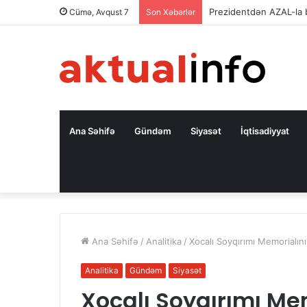
Prezidentdən AZAL-la
Cümə, Avqust 7
Son Xəbərlər
Ana Səhifə
Gündəm
Siyasət
İqtisadiyyat
Ana Səhifə
/
Analitika
/
Xocalı Soyqırımı Memorialını
Analitika
Gündəm
Siyasət
Xocalı Soyqırımı Mem