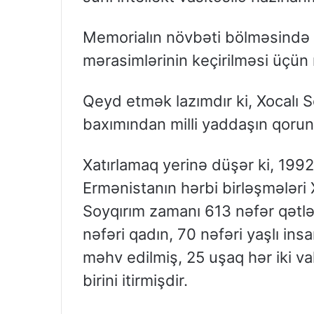
Memorialın növbəti bölməsində i
mərasimlərinin keçirilməsi üçün
Qeyd etmək lazımdır ki, Xocalı 
baxımından milli yaddaşın qoru
Xatırlamaq yerinə düşər ki, 1992
Ermənistanın hərbi birləşmələri 
Soyqırım zamanı 613 nəfər qətlə 
nəfəri qadın, 70 nəfəri yaşlı in
məhv edilmiş, 25 uşaq hər iki va
birini itirmişdir.