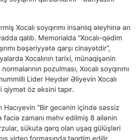
rmiş Xocalı soyqırımı insanlıq əleyhinə ən
 yadda qalıb. Memorialda “Xocalı-qədim
yqırımı bəşəriyyətə qarşı cinayətdir”,
yalarda Xocalının tarixi, münaqişənin
 normalarının pozulması, Xocalı soyqırımı
ummilli Lider Heydər Əliyevin Xocalı
 qiymət öz əksini tapır.
n Hacıyevin “Bir gecənin içində səssiz
və faciə zamanı məhv edilmiş 8 ailənin
arzular, sükuta qərq olan uşaq gülüşləri
nmış video formasında təqdim edilir.