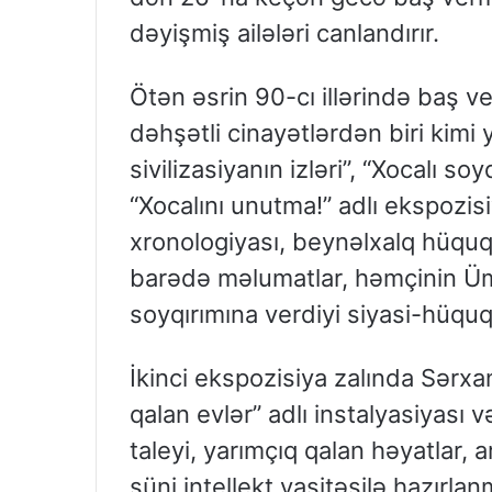
dəyişmiş ailələri canlandırır.
Ötən əsrin 90-cı illərində baş ve
dəhşətli cinayətlərdən biri kimi
sivilizasiyanın izləri”, “Xocalı so
“Xocalını unutma!” adlı ekspozisi
xronologiyası, beynəlxalq hüquq
barədə məlumatlar, həmçinin Üm
soyqırımına verdiyi siyasi-hüquqi
İkinci ekspozisiya zalında Sərxa
qalan evlər” adlı instalyasiyası 
taleyi, yarımçıq qalan həyatlar, 
süni intellekt vasitəsilə hazırla