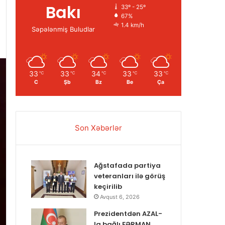
Bakı
33º - 25º
67%
1.4 km/h
Səpələnmiş Buludlar
33
33
34
33
33
℃
℃
℃
℃
℃
C
Şb
Bz
Be
Ça
Son Xəbərlər
Ağstafada partiya
veteranları ilə görüş
keçirilib
Avqust 6, 2026
Prezidentdən AZAL-
la bağlı FƏRMAN