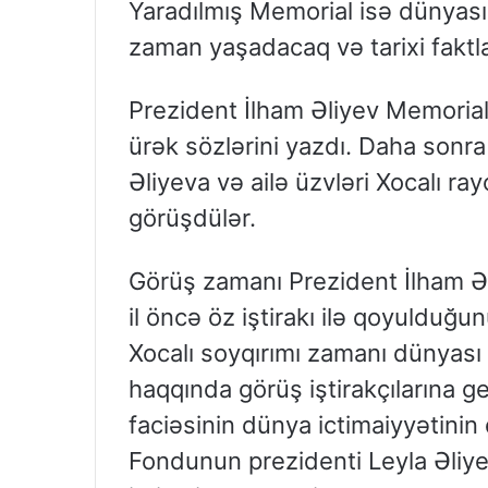
Yaradılmış Memorial isə dünyasın
zaman yaşadacaq və tarixi faktla
Prezident İlham Əliyev Memorialı
ürək sözlərini yazdı. Daha sonr
Əliyeva və ailə üzvləri Xocalı ra
görüşdülər.
Görüş zamanı Prezident İlham Əl
il öncə öz iştirakı ilə qoyulduğu
Xocalı soyqırımı zamanı dünyası d
haqqında görüş iştirakçılarına g
faciəsinin dünya ictimaiyyətinin
Fondunun prezidenti Leyla Əliy