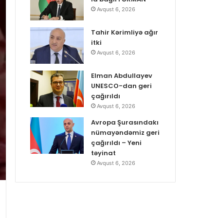
Avqust 6, 2026
Tahir Kərimliyə ağır
itki
Avqust 6, 2026
Elman Abdullayev
UNESCO-dan geri
çağırıldı
Avqust 6, 2026
Avropa Şurasındakı
nümayəndəmiz geri
çağırıldı – Yeni
təyinat
Avqust 6, 2026