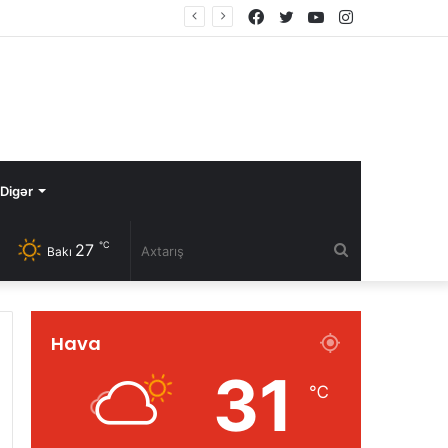
Facebook
Twitter
YouTube
Instagram
Digər
℃
27
Axtarış
Bakı
Hava
31
℃