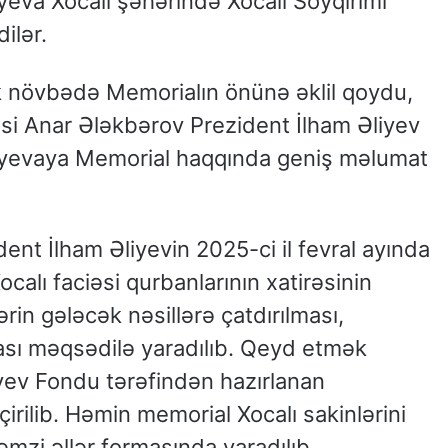
yeva Xocalı şəhərində Xocalı Soyqırımı
ilər.
k növbədə Memorialın önünə əklil qoydu,
si Anar Ələkbərov Prezident İlham Əliyev
iyevaya Memorial haqqında geniş məlumat
ent İlham Əliyevin 2025-ci il fevral ayında
alı faciəsi qurbanlarının xatirəsinin
ərin gələcək nəsillərə çatdırılması,
ası məqsədilə yaradılıb. Qeyd etmək
iyev Fondu tərəfindən hazırlanan
rilib. Həmin memorial Xocalı sakinlərini
mzi əllər formasında yaradılıb.