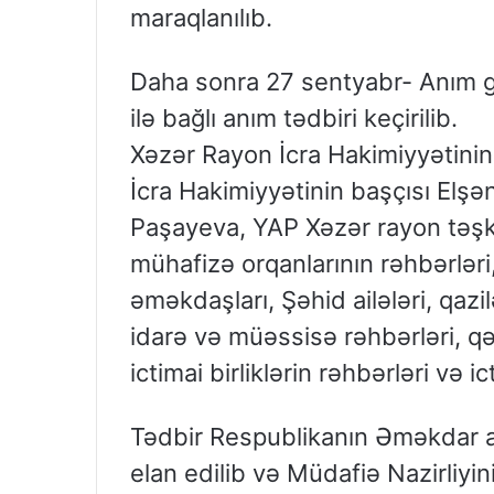
maraqlanılıb.
Daha sonra 27 sentyabr- Anım 
ilə bağlı anım tədbiri keçirilib.
Xəzər Rayon İcra Hakimiyyətinin t
İcra Hakimiyyətinin başçısı Elşə
Paşayeva, YAP Xəzər rayon təşk
mühafizə orqanlarının rəhbərləri
əməkdaşları, Şəhid ailələri, qazil
idarə və müəssisə rəhbərləri, q
ictimai birliklərin rəhbərləri və 
Tədbir Respublikanın Əməkdar ar
elan edilib və Müdafiə Nazirliy