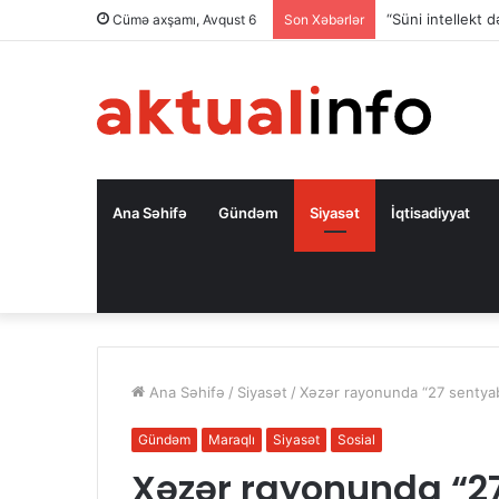
Azərbaycan–Qırğı
Cümə axşamı, Avqust 6
Son Xəbərlər
Ana Səhifə
Gündəm
Siyasət
İqtisadiyyat
Ana Səhifə
/
Siyasət
/
Xəzər rayonunda “27 sentyabr-
Gündəm
Maraqlı
Siyasət
Sosial
Xəzər rayonunda “2