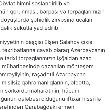
övlət himni səsləndirilib və
nün qorunması, bərpası və torpaqlarımızın
döyüşlərdə şəhidlik zirvəsinə ucalan
iqəlik sükutla yad edilib.
miyyətinin başçısı Elşən Salahov çıxış
 təxribatlarına cavab olaraq Azərbaycanın
 tarixi torpaqlarımızın işğaldan azad
ən müharibəsində qazanılan möhtəşəm
həmrəyliyinin, rəşadətli Azərbaycan
misilsiz qəhrəmanlıqlarının, əlbəttə,
ın sərkərdə məharətinin, hücum
unun qələbəsi olduğunu iftixar hissi ilə
ərəfindən Qarabağdakı erməni