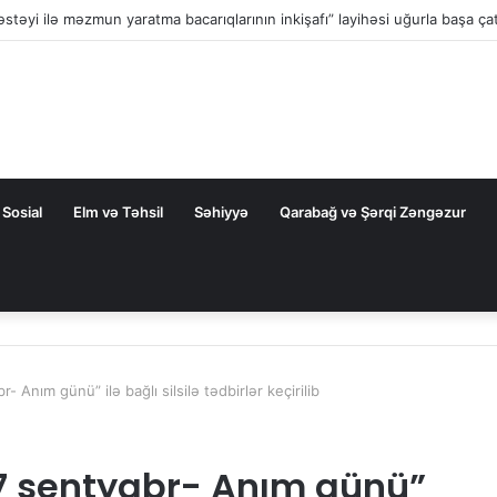
z İnvestisiya Fondunun kapitalının artırılması: iqtisadi əməkdaşlığın yeni
Sosial
Elm və Təhsil
Səhiyyə
Qarabağ və Şərqi Zəngəzur
 Anım günü” ilə bağlı silsilə tədbirlər keçirilib
7 sentyabr- Anım günü”