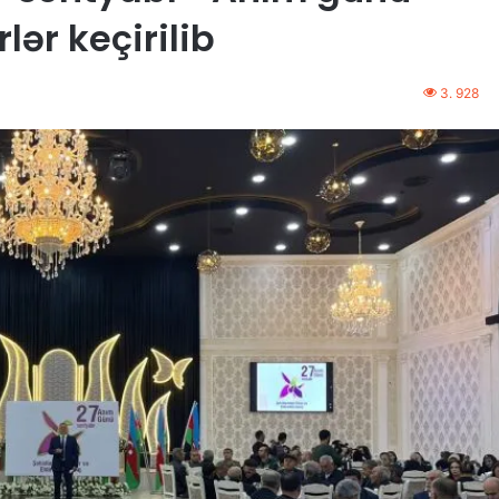
rlər keçirilib
3. 928