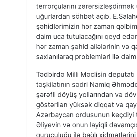
terrorçularını zərərsizləşdirmək
uğurlardan söhbət açıb. E.Salah
şəhidlərimizin hər zaman qəlbimi
daim uca tutulacağını qeyd edər
hər zaman şəhid ailələrinin və q
saxlanılaraq problemləri ilə daim
Tədbirdə Milli Məclisin deputat
təşkilatının sədri Namiq Əhmədov
şərəfli döyüş yollarından və dövl
göstərilən yüksək diqqət və qay
Azərbaycan ordusunun keçdiyi t
Əliyevin və onun layiqli davamçı
quruculuğu ilə bağlı xidmətlərini