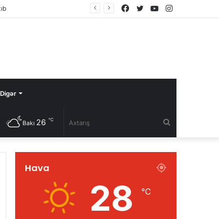
Facebook
Twitter
YouTube
Instagram
 inkişaf mərhələsi
Digər
℃
26
Axtarış
Bakı
Hava
28
℃