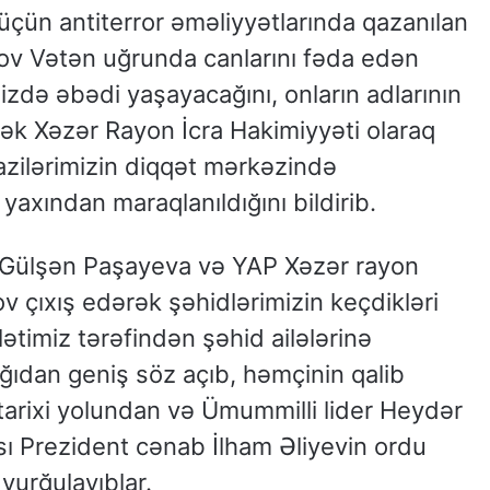
 üçün antiterror əməliyyətlarında qazanılan
ov Vətən uğrunda canlarını fəda edən
zdə əbədi yaşayacağını, onların adlarının
ək Xəzər Rayon İcra Hakimiyyəti olaraq
azilərimizin diqqət mərkəzində
 yaxından maraqlanıldığını bildirib.
ı Gülşən Paşayeva və YAP Xəzər rayon
 çıxış edərək şəhidlərimizin keçdikləri
ətimiz tərəfindən şəhid ailələrinə
ğıdan geniş söz açıb, həmçinin qalib
arixi yolundan və Ümummilli lider Heydər
sı Prezident cənab İlham Əliyevin ordu
 vurğulayıblar.