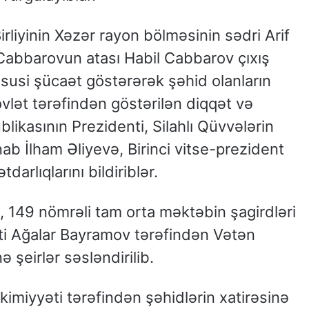
rliyinin Xəzər rayon bölməsinin sədri Arif
abbarovun atası Habil Cabbarov çıxış
usi şücaət göstərərək şəhid olanların
övlət tərəfindən göstərilən diqqət və
ikasının Prezidenti, Silahlı Qüvvələrin
b İlham Əliyevə, Birinci vitse-prezident
rlıqlarını bildiriblər.
, 149 nömrəli tam orta məktəbin şagirdləri
ti Ağalar Bayramov tərəfindən Vətən
 şeirlər səsləndirilib.
imiyyəti tərəfindən şəhidlərin xatirəsinə