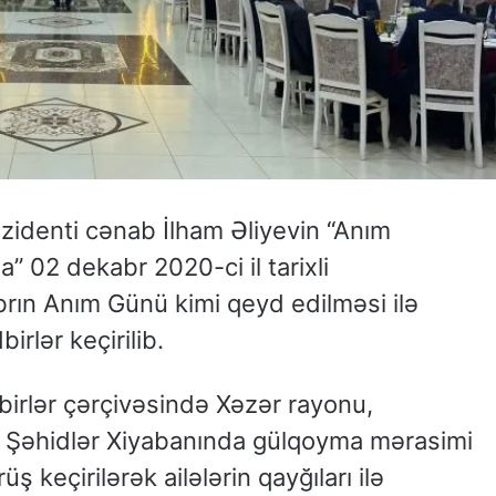
zidenti cənab İlham Əliyevin “Anım
 02 dekabr 2020-ci il tarixli
ın Anım Günü kimi qeyd edilməsi ilə
irlər keçirilib.
dbirlər çərçivəsində Xəzər rayonu,
 Şəhidlər Xiyabanında gülqoyma mərasimi
üş keçirilərək ailələrin qayğıları ilə