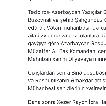
Tədbirdə Azərbaycan Yazıçılar Bi
Buzovnalı və şəhid Şahgündüz C
edərək Vətən müharibəsində xüs
ailə üzvlərinə və qazi olanlara d
qayğıya görə Azərbaycan Respubl
Müzəffər Ali Baş Komandanı cəna
Mehriban xanım Əliyevaya minnətda
Çıxışlardan sonra Binə qəsəbəsi
və Respublikanın Əməkdar artis
Müharibəsi şəhidlərinin xatirəsinə
Daha sonra Xəzər Rayon İcra Hak