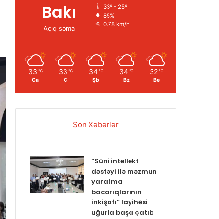
Bakı
33º - 25º
85%
0.78 km/h
Açıq səma
33
33
34
34
32
℃
℃
℃
℃
℃
Ca
C
Şb
Bz
Be
Son Xəbərlər
“Süni intellekt
dəstəyi ilə məzmun
yaratma
bacarıqlarının
inkişafı” layihəsi
uğurla başa çatıb