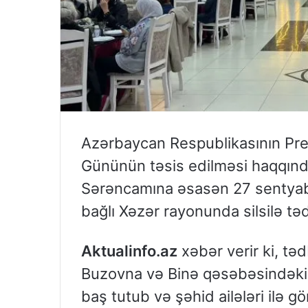
Azərbaycan Respublikasının Pre
Gününün təsis edilməsi haqqında”
Sərəncamına əsasən 27 sentyabr
bağlı Xəzər rayonunda silsilə tədb
Aktualinfo.az
xəbər verir ki, tə
Buzovna və Binə qəsəbəsindəki
baş tutub və şəhid ailələri ilə gör