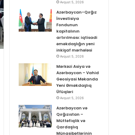
Avqust 5, 2026
Azərbaycan–Qırğız
İnvestisiya
Fondunun
kapitalının
artırılması: iqtisadi
əməkdaşlığın yeni
inkişaf mərhələsi
Avqust 5, 2026
Mərkəzi Asiya və
Azərbaycan – Vahid
Geosiyasi Məkanda
Yeni Əməkdaşlıq
Üfüqləri
Avqust 5, 2026
Azərbaycan və
Qırğızıstan –
Müttəfiqlik və
Qardaşlıq
Münasibətlərinin