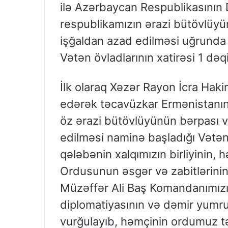
ilə Azərbaycan Respublikasının D
respublikamızın ərazi bütövlüyü
işğaldan azad edilməsi uğrunda 
Vətən övladlarının xatirəsi 1 dəq
İlk olaraq Xəzər Rayon İcra Haki
edərək təcavüzkar Ermənistanın
öz ərazi bütövlüyünün bərpası və
edilməsi naminə başladığı Vət
qələbənin xalqımızın birliyinin, 
Ordusunun əsgər və zabitlərinin 
Müzəffər Ali Baş Komandanımız
diplomatiyasının və dəmir yumruğ
vurğulayıb, həmçinin ordumuz t