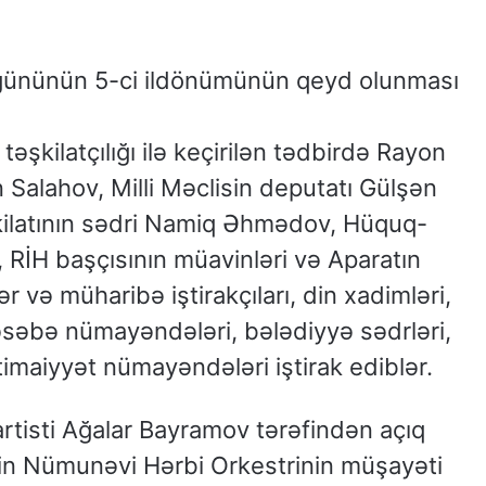
gününün 5-ci ildönümünün qeyd olunması
əşkilatçılığı ilə keçirilən tədbirdə Rayon
n Salahov, Milli Məclisin deputatı Gülşən
ilatının sədri Namiq Əhmədov, Hüquq-
, RİH başçısının müavinləri və Aparatın
ər və müharibə iştirakçıları, din xadimləri,
əsəbə nümayəndələri, bələdiyyə sədrləri,
ictimaiyyət nümayəndələri iştirak ediblər.
tisti Ağalar Bayramov tərəfindən açıq
inin Nümunəvi Hərbi Orkestrinin müşayəti