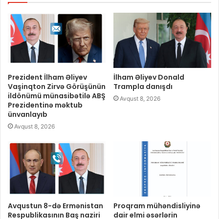
Prezident İlham Əliyev
İlham Əliyev Donald
Vaşinqton Zirvə Görüşünün
Trampla danışdı
ildönümü münasibətilə ABŞ
Avqust 8, 2026
Prezidentinə məktub
ünvanlayıb
Avqust 8, 2026
Avqustun 8-də Ermənistan
Proqram mühəndisliyinə
Respublikasının Baş naziri
dair elmi əsərlərin