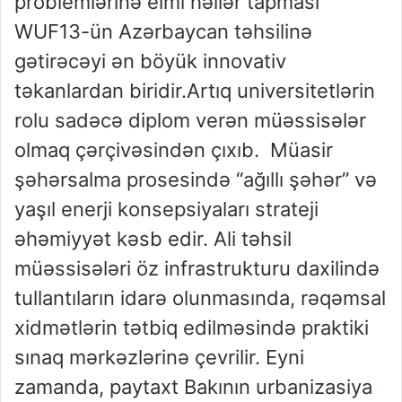
problemlərinə elmi həllər tapması
WUF13-ün Azərbaycan təhsilinə
gətirəcəyi ən böyük innovativ
təkanlardan biridir.Artıq universitetlərin
rolu sadəcə diplom verən müəssisələr
olmaq çərçivəsindən çıxıb. Müasir
şəhərsalma prosesində “ağıllı şəhər” və
yaşıl enerji konsepsiyaları strateji
əhəmiyyət kəsb edir. Ali təhsil
müəssisələri öz infrastrukturu daxilində
tullantıların idarə olunmasında, rəqəmsal
xidmətlərin tətbiq edilməsində praktiki
sınaq mərkəzlərinə çevrilir. Eyni
zamanda, paytaxt Bakının urbanizasiya