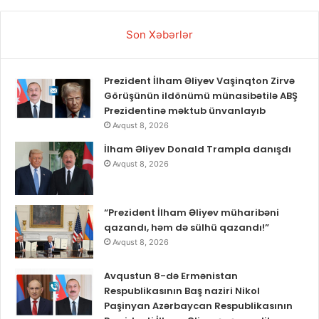
Son Xəbərlər
Prezident İlham Əliyev Vaşinqton Zirvə
Görüşünün ildönümü münasibətilə ABŞ
Prezidentinə məktub ünvanlayıb
Avqust 8, 2026
İlham Əliyev Donald Trampla danışdı
Avqust 8, 2026
“Prezident İlham Əliyev müharibəni
qazandı, həm də sülhü qazandı!”
Avqust 8, 2026
Avqustun 8-də Ermənistan
Respublikasının Baş naziri Nikol
Paşinyan Azərbaycan Respublikasının