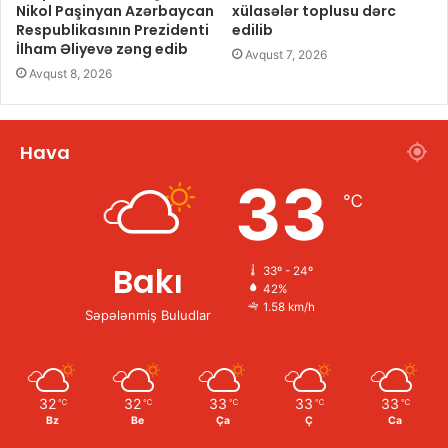
Nikol Paşinyan Azərbaycan
xülasələr toplusu dərc
Respublikasının Prezidenti
edilib
İlham Əliyevə zəng edib
Avqust 7, 2026
Avqust 8, 2026
Hava
33
℃
Bakı
33º - 24º
42%
1.58 km/h
Səpələnmiş Buludlar
32
32
33
33
33
℃
℃
℃
℃
℃
Bz
Be
Ça
Ç
Ca