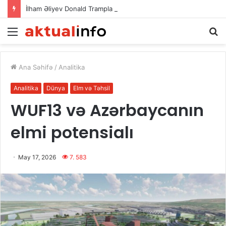
İlham Əliyev Donald Trampla danışdı
Menu
A
Ana Səhifə
/
Analitika
Analitika
Dünya
Elm və Təhsil
WUF13 və Azərbaycanın
elmi potensialı
May 17, 2026
7. 583