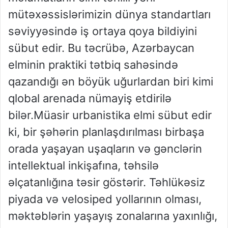
mütəxəssislərimizin dünya standartları
səviyyəsində iş ortaya qoya bildiyini
sübut edir. Bu təcrübə, Azərbaycan
elminin praktiki tətbiq sahəsində
qazandığı ən böyük uğurlardan biri kimi
qlobal arenada nümayiş etdirilə
bilər.Müasir urbanistika elmi sübut edir
ki, bir şəhərin planlaşdırılması birbaşa
orada yaşayan uşaqların və gənclərin
intellektual inkişafına, təhsilə
əlçatanlığına təsir göstərir. Təhlükəsiz
piyada və velosiped yollarının olması,
məktəblərin yaşayış zonalarına yaxınlığı,