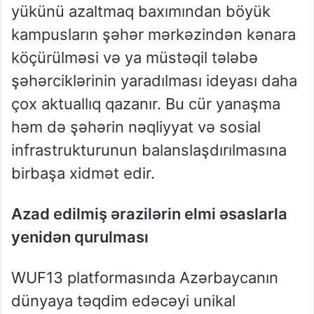
yükünü azaltmaq baxımından böyük
kampusların şəhər mərkəzindən kənara
köçürülməsi və ya müstəqil tələbə
şəhərciklərinin yaradılması ideyası daha
çox aktuallıq qazanır. Bu cür yanaşma
həm də şəhərin nəqliyyat və sosial
infrastrukturunun balanslaşdırılmasına
birbaşa xidmət edir.
Azad edilmiş ərazilərin elmi əsaslarla
yenidən qurulması
WUF13 platformasında Azərbaycanın
dünyaya təqdim edəcəyi unikal