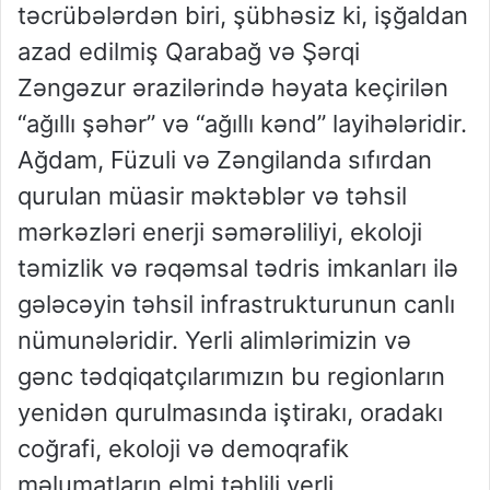
təcrübələrdən biri, şübhəsiz ki, işğaldan
azad edilmiş Qarabağ və Şərqi
Zəngəzur ərazilərində həyata keçirilən
“ağıllı şəhər” və “ağıllı kənd” layihələridir.
Ağdam, Füzuli və Zəngilanda sıfırdan
qurulan müasir məktəblər və təhsil
mərkəzləri enerji səmərəliliyi, ekoloji
təmizlik və rəqəmsal tədris imkanları ilə
gələcəyin təhsil infrastrukturunun canlı
nümunələridir. Yerli alimlərimizin və
gənc tədqiqatçılarımızın bu regionların
yenidən qurulmasında iştirakı, oradakı
coğrafi, ekoloji və demoqrafik
məlumatların elmi təhlili yerli