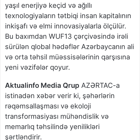
yaşıl enerjiyə keçid və ağıllı
texnologiyaların tətbiqi insan kapitalının
inkişafı və elmi innovasiyalarla ölçülür.
Bu baxımdan WUF13 çərçivəsində irəli
sürülən qlobal hədəflər Azərbaycanın ali
və orta təhsil müəssisələrinin qarşısına
yeni vəzifələr qoyur.
Aktualinfo Media Qrup
AZƏRTAC-a
istinadən xəbər verir ki, şəhərlərin
rəqəmsallaşması və ekoloji
transformasiyası mühəndislik və
memarlıq təhsilində yenilikləri
şərtləndirir.