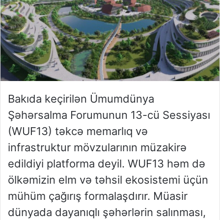
Bakıda keçirilən Ümumdünya
Şəhərsalma Forumunun 13-cü Sessiyası
(WUF13) təkcə memarlıq və
infrastruktur mövzularının müzakirə
edildiyi platforma deyil. WUF13 həm də
ölkəmizin elm və təhsil ekosistemi üçün
mühüm çağırış formalaşdırır. Müasir
dünyada dayanıqlı şəhərlərin salınması,