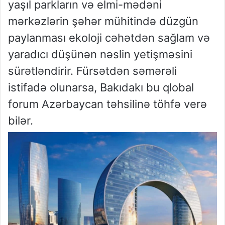
yaşıl parkların və elmi-mədəni
mərkəzlərin şəhər mühitində düzgün
paylanması ekoloji cəhətdən sağlam və
yaradıcı düşünən nəslin yetişməsini
sürətləndirir. Fürsətdən səmərəli
istifadə olunarsa, Bakıdakı bu qlobal
forum Azərbaycan təhsilinə töhfə verə
bilər.