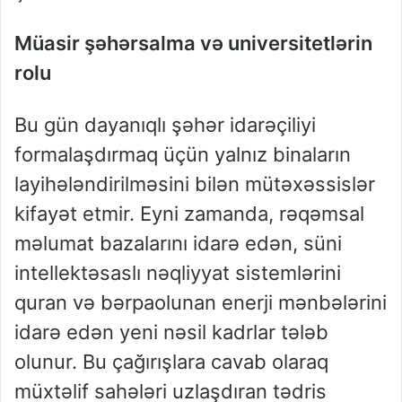
Müasir şəhərsalma və universitetlərin
rolu
Bu gün dayanıqlı şəhər idarəçiliyi
formalaşdırmaq üçün yalnız binaların
layihələndirilməsini bilən mütəxəssislər
kifayət etmir. Eyni zamanda, rəqəmsal
məlumat bazalarını idarə edən, süni
intellektəsaslı nəqliyyat sistemlərini
quran və bərpaolunan enerji mənbələrini
idarə edən yeni nəsil kadrlar tələb
olunur. Bu çağırışlara cavab olaraq
müxtəlif sahələri uzlaşdıran tədris