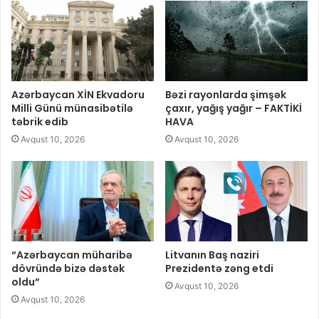
Azərbaycan XİN Ekvadoru
Bəzi rayonlarda şimşək
Milli Günü münasibətilə
çaxır, yağış yağır – FAKTİKİ
təbrik edib
HAVA
Avqust 10, 2026
Avqust 10, 2026
“Azərbaycan müharibə
Litvanın Baş naziri
dövründə bizə dəstək
Prezidentə zəng etdi
oldu”
Avqust 10, 2026
Avqust 10, 2026