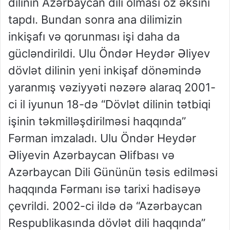
dilinin Azərbaycan dili olması öz əksini
tapdı. Bundan sonra ana dilimizin
inkişafı və qorunması işi daha da
gücləndirildi. Ulu Öndər Heydər Əliyev
dövlət dilinin yeni inkişaf dönəmində
yaranmış vəziyyəti nəzərə alaraq 2001-
ci il iyunun 18-də “Dövlət dilinin tətbiqi
işinin təkmilləşdirilməsi haqqında”
Fərman imzaladı. Ulu Öndər Heydər
Əliyevin Azərbaycan Əlifbası və
Azərbaycan Dili Gününün təsis edilməsi
haqqında Fərmanı isə tarixi hadisəyə
çevrildi. 2002-ci ildə də “Azərbaycan
Respublikasında dövlət dili haqqında”