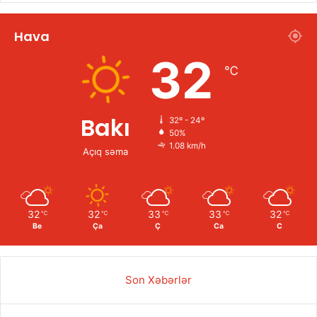
Hava
32
℃
Bakı
32º - 24º
50%
1.08 km/h
Açıq səma
32
32
33
33
32
℃
℃
℃
℃
℃
Be
Ça
Ç
Ca
C
Son Xəbərlər