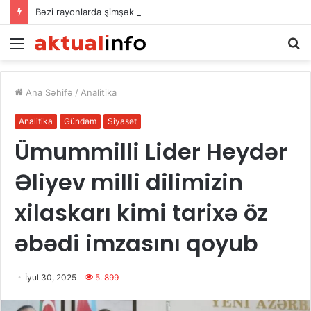
Bəzi rayonlarda şimşək çaxır, yağış yağır – FAKTİKİ HAVA
Menu
A
Ana Səhifə
/
Analitika
Analitika
Gündəm
Siyasət
Ümummilli Lider Heydər
Əliyev milli dilimizin
xilaskarı kimi tarixə öz
əbədi imzasını qoyub
İyul 30, 2025
5. 899