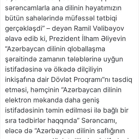
sərəncamlarla ana dilinin həyatımızın
bütün sahələrində müfəssəl tətbiqi
gerçəkləşdi” – deyən Ramil Vəlibəyov
əlavə edib ki, Prezident İlham Əliyevin
“Azərbaycan dilinin qloballaşma
şəraitində zamanın tələblərinə uyğun
istifadəsinə və ölkədə dilçiliyin
inkişafına dair Dövlət Proqramı”nı təsdiq
etməsi, həmçinin “Azərbaycan dilinin
elektron məkanda daha geniş
istifadəsinin təmin edilməsi ilə bağlı bir
sıra tədbirlər haqqında” Sərəncamı,
eləcə də “Azərbaycan dilinin saflığının