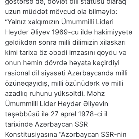
göstərsə də, dövlət dili statusu olaraq
uzun müddət mövcud ola bilməyib:
“Yalnız xalqımızın Ümummilli Lideri
Heydər Əliyev 1969-cu ildə hakimiyyətə
gəldikdən sonra milli dilimizin xilaskarı
kimi tarixə öz əbədi imzasını qoydu və
onun həmin dövrdə həyata keçirdiyi
rasional dil siyasəti Azərbaycanda milli
özünəqayıdış, milli özünüdərk və milli
azadlıq ruhunu yüksəltdi. Məhz
Ümummilli Lider Heydər Əliyevin
təşəbbüsü ilə 27 aprel 1978-ci il
tarixində Azərbaycan SSR
Konstitusiyasına “Azərbaycan SSR-nin