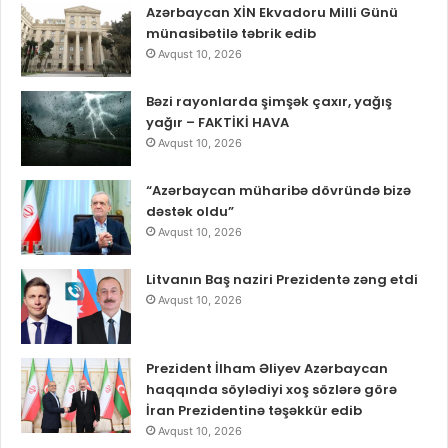
Azərbaycan XİN Ekvadoru Milli Günü
münasibətilə təbrik edib
Avqust 10, 2026
Bəzi rayonlarda şimşək çaxır, yağış
yağır – FAKTİKİ HAVA
Avqust 10, 2026
“Azərbaycan müharibə dövründə bizə
dəstək oldu”
Avqust 10, 2026
Litvanın Baş naziri Prezidentə zəng etdi
Avqust 10, 2026
Prezident İlham Əliyev Azərbaycan
haqqında söylədiyi xoş sözlərə görə
İran Prezidentinə təşəkkür edib
Avqust 10, 2026