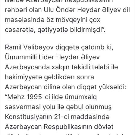
rəhbəri olan Ulu Öndər Heydər Əliyev dil
məsələsində öz mövqeyini çox
cəsarətlə, qətiyyətlə bildirmişdi”.
Ramil Vəlibəyov diqqətə çatdırıb ki,
Ümummilli Lider Heydər Əliyev
Azərbaycanda xalqın təkidli tələbi ilə
hakimiyyətə gəldikdən sonra
Azərbaycan dilinə olan diqqət yüksəldi:
“Məhz 1995-ci ildə ümumxalq
səsverməsi yolu ilə qəbul olunmuş
Konstitusiyanın 21-ci maddəsində
Azərbaycan Respublikasının dövlət