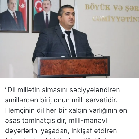
“Dil millətin simasını səciyyələndirən
amillərdən biri, onun milli sərvətidir.
Həmçinin dil hər bir xalqın varlığının ən
əsas təminatçısıdır, milli-mənəvi
dəyərlərini yaşadan, inkişaf etdirən