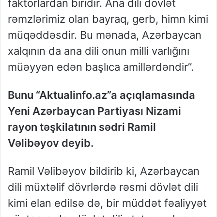
faktorlardan biridir. Ana dili dövlət
rəmzlərimiz olan bayraq, gerb, himn kimi
müqəddəsdir. Bu mənada, Azərbaycan
xalqının da ana dili onun milli varlığını
müəyyən edən başlıca amillərdəndir”.
Bunu “Aktualinfo.az”a açıqlamasında
Yeni Azərbaycan Partiyası Nizami
rayon təşkilatının sədri Ramil
Vəlibəyov deyib.
Ramil Vəlibəyov bildirib ki, Azərbaycan
dili müxtəlif dövrlərdə rəsmi dövlət dili
kimi elan edilsə də, bir müddət fəaliyyət