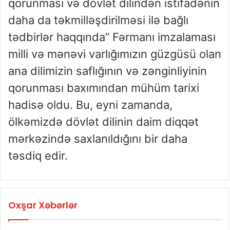
qorunması və dövlət dilindən istifadənin
daha da təkmilləşdirilməsi ilə bağlı
tədbirlər haqqında” Fərmanı imzalaması
milli və mənəvi varlığımızın güzgüsü olan
ana dilimizin saflığının və zənginliyinin
qorunması baxımından mühüm tarixi
hadisə oldu. Bu, eyni zamanda,
ölkəmizdə dövlət dilinin daim diqqət
mərkəzində saxlanıldığını bir daha
təsdiq edir.
Oxşar Xəbərlər