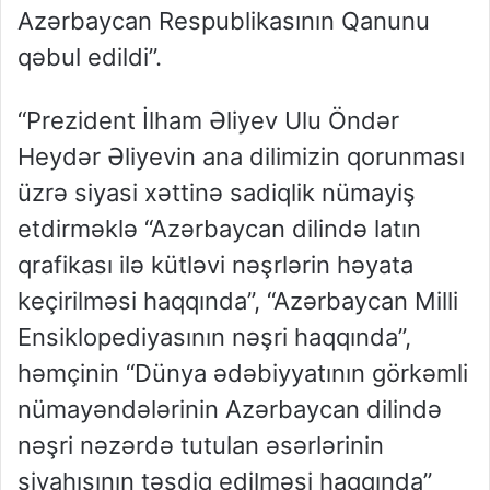
Azərbaycan Respublikasının Qanunu
qəbul edildi”.
“Prezident İlham Əliyev Ulu Öndər
Heydər Əliyevin ana dilimizin qorunması
üzrə siyasi xəttinə sadiqlik nümayiş
etdirməklə “Azərbaycan dilində latın
qrafikası ilə kütləvi nəşrlərin həyata
keçirilməsi haqqında”, “Azərbaycan Milli
Ensiklopediyasının nəşri haqqında”,
həmçinin “Dünya ədəbiyyatının görkəmli
nümayəndələrinin Azərbaycan dilində
nəşri nəzərdə tutulan əsərlərinin
siyahısının təsdiq edilməsi haqqında”