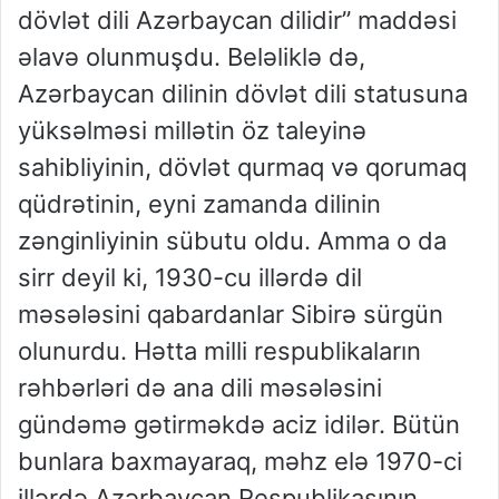
dövlət dili Azərbaycan dilidir” maddəsi
əlavə olunmuşdu. Beləliklə də,
Azərbaycan dilinin dövlət dili statusuna
yüksəlməsi millətin öz taleyinə
sahibliyinin, dövlət qurmaq və qorumaq
qüdrətinin, eyni zamanda dilinin
zənginliyinin sübutu oldu. Amma o da
sirr deyil ki, 1930-cu illərdə dil
məsələsini qabardanlar Sibirə sürgün
olunurdu. Hətta milli respublikaların
rəhbərləri də ana dili məsələsini
gündəmə gətirməkdə aciz idilər. Bütün
bunlara baxmayaraq, məhz elə 1970-ci
illərdə Azərbaycan Respublikasının