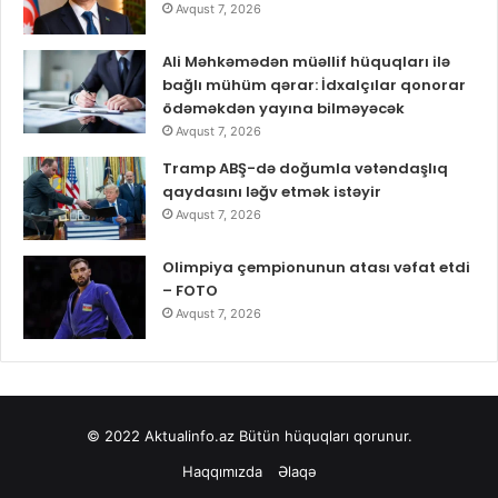
Avqust 7, 2026
Ali Məhkəmədən müəllif hüquqları ilə
bağlı mühüm qərar: İdxalçılar qonorar
ödəməkdən yayına bilməyəcək
Avqust 7, 2026
Tramp ABŞ-də doğumla vətəndaşlıq
qaydasını ləğv etmək istəyir
Avqust 7, 2026
Olimpiya çempionunun atası vəfat etdi
– FOTO
Avqust 7, 2026
© 2022
Aktualinfo.az
Bütün hüquqları qorunur.
Haqqımızda
Əlaqə