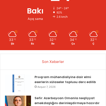
Bakı
24º - 24º
92%
2.6 km/h
Açıq səma
33
33
32
34
32
℃
℃
℃
℃
℃
Şb
Bz
Be
Ça
Ç
Son Xəbərlər
Proqram mühəndisliyinə dair elmi
əsərlərin xülasələr toplusu dərc edilib
Avqust 7, 2026
Səfir: Azərbaycan Omanla nəqliyyat
əməkdaşlığını dərinləşdirməyə hazırdır