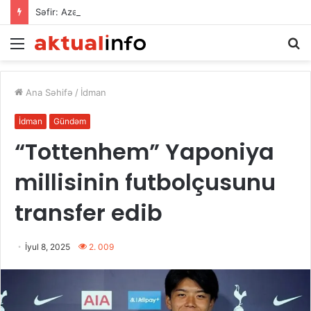
Səfir: Azərbaycan Omanla nəqliyyat əməkdaşlığını dərinləşdirməyə hazırdır
Menu
A
Ana Səhifə
/
İdman
İdman
Gündəm
“Tottenhem” Yaponiya
millisinin futbolçusunu
transfer edib
İyul 8, 2025
2. 009