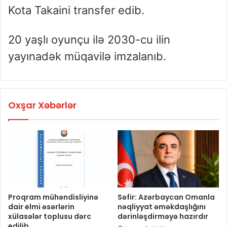
Kota Takaini transfer edib.
20 yaşlı oyunçu ilə 2030-cu ilin
yayınadək müqavilə imzalanıb.
Oxşar Xəbərlər
Proqram mühəndisliyinə
Səfir: Azərbaycan Omanla
dair elmi əsərlərin
nəqliyyat əməkdaşlığını
xülasələr toplusu dərc
dərinləşdirməyə hazırdır
edilib