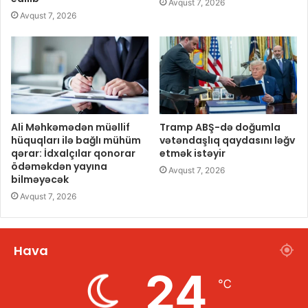
Avqust 7, 2026
Avqust 7, 2026
Ali Məhkəmədən müəllif
Tramp ABŞ-də doğumla
hüquqları ilə bağlı mühüm
vətəndaşlıq qaydasını ləğv
qərar: İdxalçılar qonorar
etmək istəyir
ödəməkdən yayına
Avqust 7, 2026
bilməyəcək
Avqust 7, 2026
Hava
24
℃