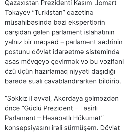
Qazaxıstan Prezidenti Kasım-Jomart
Tokayev “Turkistan” qəzetinə
müsahibəsində bəzi ekspertlərin
qarşıdan gələn parlament islahatının
yalnız bir məqsəd – parlament sədrinin
postunu dövlət idarəetmə sistemində
əsas mövqeyə çevirmək və bu vəzifəni
özü üçün hazırlamaq niyyəti daşıdığı
barədə sualı cavablandırarkən bildirib.
“Səkkiz il əvvəl, Akordaya gəlməzdən
öncə “Güclü Prezident – Təsirli
Parlament – Hesabatlı Hökumət”
konsepsiyasını irəli sürmüşəm. Dövlət