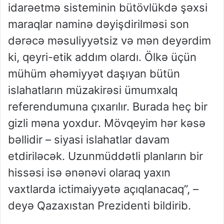
idarəetmə sisteminin bütövlükdə şəxsi
maraqlar naminə dəyişdirilməsi son
dərəcə məsuliyyətsiz və mən deyərdim
ki, qeyri-etik addım olardı. Ölkə üçün
mühüm əhəmiyyət daşıyan bütün
islahatların müzakirəsi ümumxalq
referendumuna çıxarılır. Burada heç bir
gizli məna yoxdur. Mövqeyim hər kəsə
bəllidir – siyasi islahatlar davam
etdiriləcək. Uzunmüddətli planların bir
hissəsi isə ənənəvi olaraq yaxın
vaxtlarda ictimaiyyətə açıqlanacaq”, –
deyə Qazaxıstan Prezidenti bildirib.