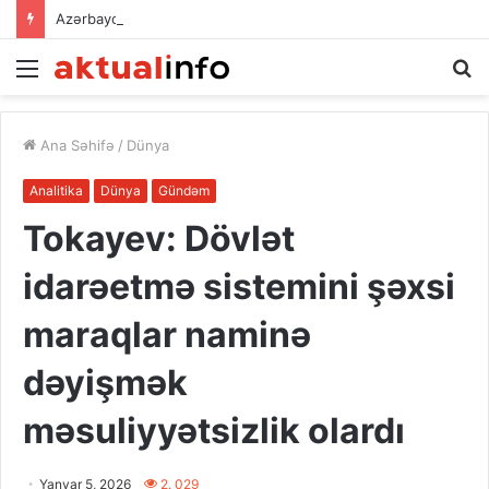
Azərbaycan–Qırğız İnvestisiya Fondunun kapitalının artırılması: iqtisadi əməkdaşlığın yeni inkişaf mərhələsi
Menu
A
Ana Səhifə
/
Dünya
Analitika
Dünya
Gündəm
Tokayev: Dövlət
idarəetmə sistemini şəxsi
maraqlar naminə
dəyişmək
məsuliyyətsizlik olardı
Yanvar 5, 2026
2. 029