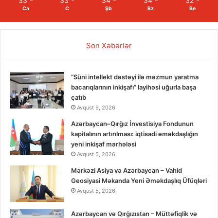
33
33
34
34
32
Ca
C
Şb
Bz
Be
Son Xəbərlər
“Süni intellekt dəstəyi ilə məzmun yaratma
bacarıqlarının inkişafı” layihəsi uğurla başa
çatıb
Avqust 5, 2026
Azərbaycan–Qırğız İnvestisiya Fondunun
kapitalının artırılması: iqtisadi əməkdaşlığın
yeni inkişaf mərhələsi
Avqust 5, 2026
Mərkəzi Asiya və Azərbaycan – Vahid
Geosiyasi Məkanda Yeni Əməkdaşlıq Üfüqləri
Avqust 5, 2026
Azərbaycan və Qırğızıstan – Müttəfiqlik və