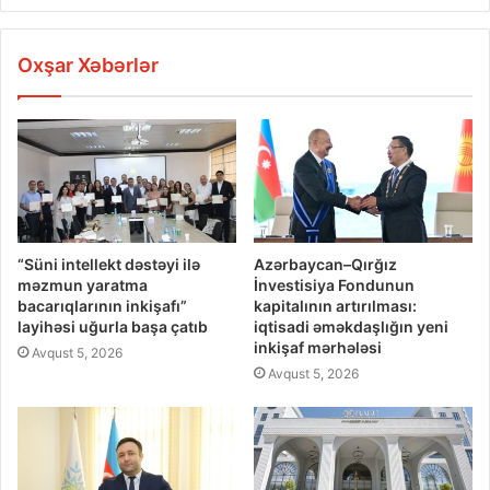
Oxşar Xəbərlər
“Süni intellekt dəstəyi ilə
Azərbaycan–Qırğız
məzmun yaratma
İnvestisiya Fondunun
bacarıqlarının inkişafı”
kapitalının artırılması:
layihəsi uğurla başa çatıb
iqtisadi əməkdaşlığın yeni
inkişaf mərhələsi
Avqust 5, 2026
Avqust 5, 2026