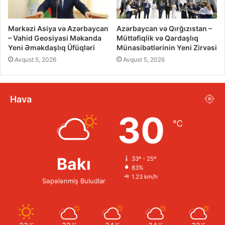
Mərkəzi Asiya və Azərbaycan
Azərbaycan və Qırğızıstan –
– Vahid Geosiyasi Məkanda
Müttəfiqlik və Qardaşlıq
Yeni Əməkdaşlıq Üfüqləri
Münasibətlərinin Yeni Zirvəsi
Avqust 5, 2026
Avqust 5, 2026
Hava
30
℃
Bakı
33º - 25º
83%
1.23 km/h
Səpələnmiş Buludlar
℃
℃
℃
℃
℃