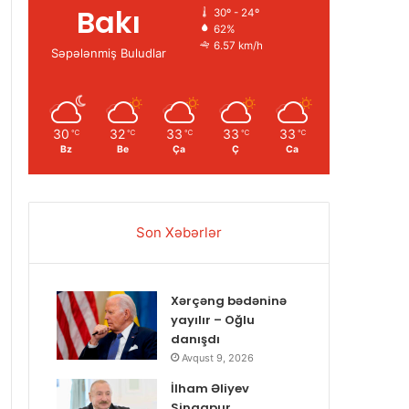
Bakı
30º - 24º
62%
6.57 km/h
Səpələnmiş Buludlar
30
32
33
33
33
℃
℃
℃
℃
℃
Bz
Be
Ça
Ç
Ca
Son Xəbərlər
Xərçəng bədəninə
yayılır – Oğlu
danışdı
Avqust 9, 2026
İlham Əliyev
Sinqapur