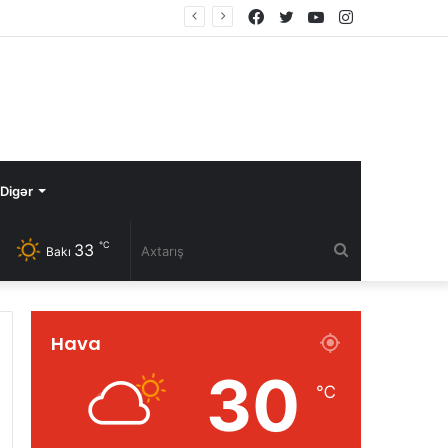
Facebook
Twitter
YouTube
Instagram
Digər
℃
33
Axtarış
Bakı
Hava
30
℃