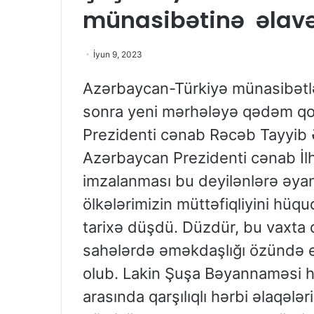
münasibətinə əlavə
İyun 9, 2023
Azərbaycan-Türkiyə münasibətl
sonra yeni mərhələyə qədəm qoy
Prezidenti cənab Rəcəb Tayyib
Azərbaycan Prezidenti cənab İl
imzalanması bu deyilənlərə əya
ölkələrimizin müttəfiqliyini hüq
tarixə düşdü. Düzdür, bu vaxta 
sahələrdə əməkdaşlığı özündə 
olub. Lakin Şuşa Bəyannaməsi hə
arasında qarşılıqlı hərbi əlaqələ