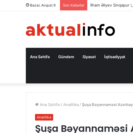
İlham Əliyev Sinqapur P
Bazar, Avqust 9
Son Xəbərlər
Ana Səhifə
Gündəm
Siyasət
İqtisadiyyat
Ana Səhifə
/
Analitika
/
Şuşa Bəyannaməsi Azərbayca
Analitika
Şuşa Bəyannaməsi A