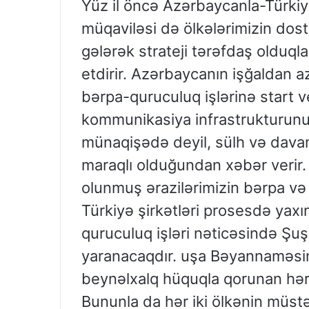
Yüz il öncə Azərbaycanla-Türkiy
müqaviləsi də ölkələrimizin dost
gələrək strateji tərəfdaş olduql
etdirir. Azərbaycanın işğaldan az
bərpa-quruculuq işlərinə start 
kommunikasiya infrastrukturunu
münaqişədə deyil, sülh və davam
maraqlı olduğundan xəbər verir.
olunmuş ərazilərimizin bərpa və 
Türkiyə şirkətləri prosesdə yaxınd
quruculuq işləri nəticəsində Şuş
yaranacaqdır. uşa Bəyannaməsi
beynəlxalq hüquqla qorunan hərb
Bununla da hər iki ölkənin müstəq