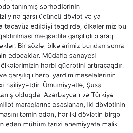
ədə tanınmış sərhədlərinin
zliyinə qarşı üçüncü dövlət və ya
a təcavüz edildiyi təqdirdə, ölkələrimiz bu
ldırılması məqsədilə qarşılıqlı olaraq
klər. Bir sözlə, ölkələrimiz bundan sonra
təmin edəcəklər. Müdafiə sənayesi
ölkələrimizin hərbi qüdrətini artıracaqdır.
 qarşılıqlı hərbi yardım məsələlərinin
i nailiyyətdir. Ümumiyyətlə, Şuşa
tanış olduqda Azərbaycan və Türkiyə
illət maraqlarına əsaslanan, iki dövlətinin
masını təmin edən, hər iki dövlətin birgə
an edən mühüm tarixi əhəmiyyətə malik