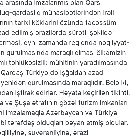
ə arasında imzalanmış olan Qars
luq-qardaşlıq münasibətlərindən irəli
arının tarixi köklərini özündə təcəssüm
ad edilmiş ərazilərdə sürətli şəkildə
verməsi, eyni zamanda regionda nəqliyyat-
n qurulmasında maraqlı olması ölkəmizin
lı təhlükəsizlik mühitinin yaradılmasında
 Qardaş Türkiyə də işğaldan azad
yenidən qurulmasında maraqlıdır. Belə ki,
an iştirak edirlər. Həyata keçirilən tikinti,
a və Şuşa ətrafının gözəl turizm imkanları
ni imzalamaqla Azərbaycan və Türkiyə
i tərəfdaş olduqları bəyan etmiş oldular.
illiyinə, suverenliyinə, ərazi