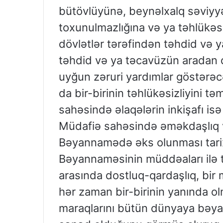
bütövlüyünə, beynəlxalq səviyy
toxunulmazlığına və ya təhlükəsi
dövlətlər tərəfindən təhdid və y
təhdid və ya təcavüzün aradan qa
uyğun zəruri yardımlar göstərəcə
da bir-birinin təhlükəsizliyini 
sahəsində əlaqələrin inkişafı isə 
Müdafiə sahəsində əməkdaşlıq və
Bəyannamədə əks olunması tarix
Bəyannaməsinin müddəaları ilə 
arasında dostluq-qardaşlıq, bir m
hər zaman bir-birinin yanında ol
maraqlarını bütün dünyaya bəy