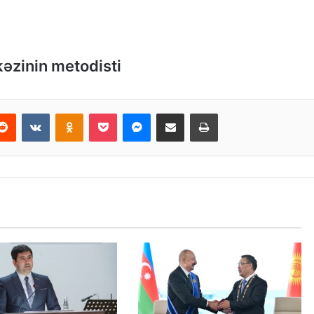
.
əzinin metodisti
erest
Reddit
VKontakte
Odnoklassniki
Pocket
Messenger
Email ilə paylaş
Print