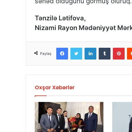
sənəd olduğunu görmüş oluruq
Tənzilə Lətifova,
Nizami Rayon Mədəniyyət Mərk
Facebook
Twitter
LinkedIn
Tumblr
Pint
Paylaş
Oxşar Xəbərlər