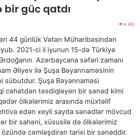
 bir güc qatdı
4. 865
əri 44 günlük Vətən Müharibəsindən
ub. 2021-ci il iyunun 15-də Türkiyə
 Ərdoğanın Azərbaycana səfəri zamanı
ham Əliyev ilə Şuşa Bəyannaməsinin
ni sübutdur. Şuşa Bəyannaməsi
uqi cəhətdən təsdiqləyən bir sənəd kimi
qədər ölkələrimiz arasında müxtəlif
ehtiva edən xeyli sayda sənədlər mövcud
r bir sahəni, xüsusilə də ölkələrimiz
ri özündə cəmləşdirən tarixi bir sənəddir.