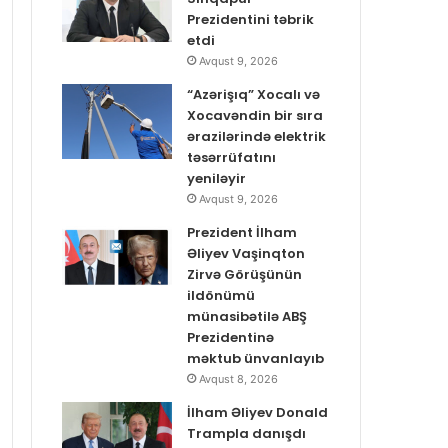
Prezidentini təbrik
etdi
Avqust 9, 2026
“Azərişıq” Xocalı və
Xocavəndin bir sıra
ərazilərində elektrik
təsərrüfatını
yeniləyir
Avqust 9, 2026
Prezident İlham
Əliyev Vaşinqton
Zirvə Görüşünün
ildönümü
münasibətilə ABŞ
Prezidentinə
məktub ünvanlayıb
Avqust 8, 2026
İlham Əliyev Donald
Trampla danışdı