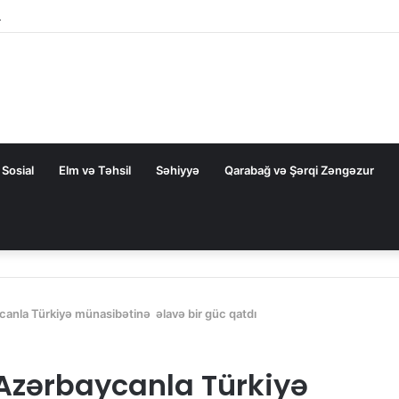
rezidentini təbrik etdi
Sosial
Elm və Təhsil
Səhiyyə
Qarabağ və Şərqi Zəngəzur
nla Türkiyə münasibətinə əlavə bir güc qatdı
zərbaycanla Türkiyə