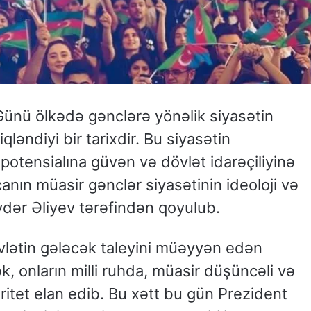
Günü ölkədə gənclərə yönəlik siyasətin
qləndiyi bir tarixdir. Bu siyasətin
potensialına güvən və dövlət idarəçiliyinə
nın müasir gənclər siyasətinin ideoloji və
ydər Əliyev tərəfindən qoyulub.
vlətin gələcək taleyini müəyyən edən
, onların milli ruhda, müasir düşüncəli və
oritet elan edib. Bu xətt bu gün Prezident