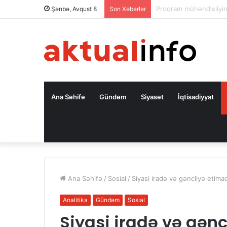
Səfir: Azərbaycan Oman
Şənbə, Avqust 8
Son Xəbərlər
Ana Səhifə
Gündəm
Siyasət
İqtisadiyyat
Ana Səhifə
/
Sosial
/
Siyasi iradə və gəncliyə etima
Analitika
Gündəm
Sosial
Siyasi iradə və gən