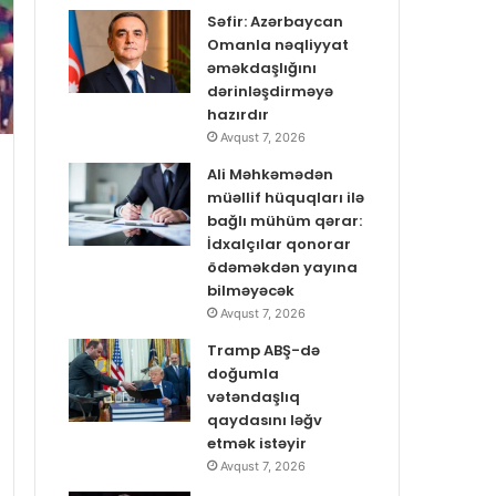
Səfir: Azərbaycan
Omanla nəqliyyat
əməkdaşlığını
dərinləşdirməyə
hazırdır
Avqust 7, 2026
Ali Məhkəmədən
müəllif hüquqları ilə
bağlı mühüm qərar:
İdxalçılar qonorar
ödəməkdən yayına
bilməyəcək
Avqust 7, 2026
Tramp ABŞ-də
doğumla
vətəndaşlıq
qaydasını ləğv
etmək istəyir
Avqust 7, 2026