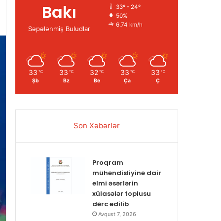
Bakı
33º - 24º
50%
6.74 km/h
Səpələnmiş Buludlar
33
33
32
33
33
℃
℃
℃
℃
℃
Şb
Bz
Be
Ça
Ç
Son Xəbərlər
Proqram
mühəndisliyinə dair
elmi əsərlərin
xülasələr toplusu
dərc edilib
Avqust 7, 2026