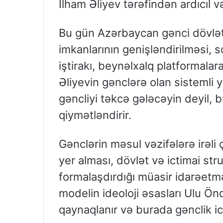
İlham Əliyev tərəfindən ardıcıl və
Bu gün Azərbaycan gənci dövləti
imkanlarının genişləndirilməsi, s
iştirakı, beynəlxalq platformalara
Əliyevin gənclərə olan sistemli 
gəncliyi təkcə gələcəyin deyil,
qiymətləndirir.
Gənclərin məsul vəzifələrə irəl
yer alması, dövlət və ictimai stru
formalaşdırdığı müasir idarəetm
modelin ideoloji əsasları Ulu Ön
qaynaqlanır və burada gənclik ic