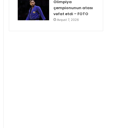
Olimpiya
çempionunun atası
vəfat etdi – FOTO
Avqust 7, 2026