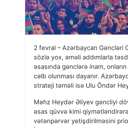
2 fevral – Azərbaycan Gəncləri 
sözlə yox, əməli addımlarla təsdi
əsasında gənclərə inam, onların 
cəlb olunması dayanır. Azərbayca
strateji təməli isə Ulu Öndər He
Məhz Heydər Əliyev gəncliyi dö
əsas qüvvə kimi qiymətləndirərək
vətənpərvər yetişdirilməsini pri