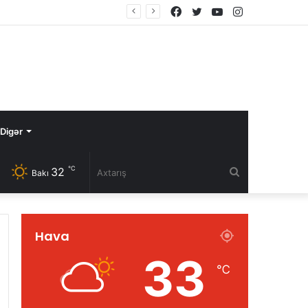
Facebook
Twitter
YouTube
Instagram
Digər
℃
32
Axtarış
Bakı
Hava
33
℃