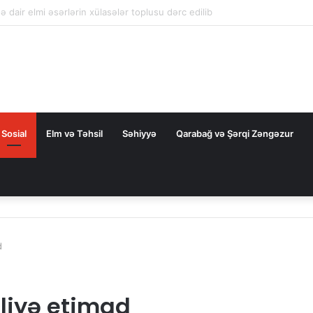
la nəqliyyat əməkdaşlığını dərinləşdirməyə hazırdır
Sosial
Elm və Təhsil
Səhiyyə
Qarabağ və Şərqi Zəngəzur
d
cliyə etimad