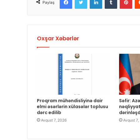
Paylaş
Oxşar Xəbərlər
Proqram mühəndisliyinə dair
Səfir: A
elmi əsərlərin xülasələr toplusu
nəqliyya
dərc edilib
dərinləş
Avqust 7, 2026
Avqust 7,