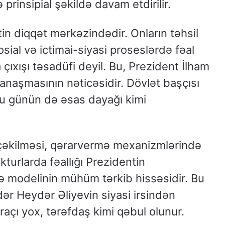
 prinsipial şəkildə davam etdirilir.
n diqqət mərkəzindədir. Onların təhsil
osial və ictimai-siyasi proseslərdə fəal
 çıxışı təsadüfi deyil. Bu, Prezident İlham
yanaşmasının nəticəsidir. Dövlət başçısı
 bu günün də əsas dayağı kimi
i çəkilməsi, qərarvermə mexanizmlərində
kturlarda fəallığı Prezidentin
ə modelinin mühüm tərkib hissəsidir. Bu
dər Heydər Əliyevin siyasi irsindən
raçı yox, tərəfdaş kimi qəbul olunur.