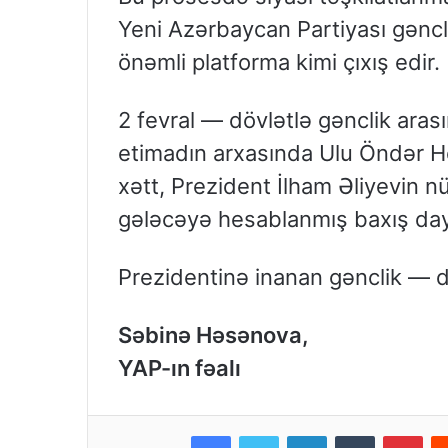
Yeni Azərbaycan Partiyası gənclə
önəmli platforma kimi çıxış edir.
2 fevral — dövlətlə gənclik aras
etimadın arxasında Ulu Öndər H
xətt, Prezident İlham Əliyevin nü
gələcəyə hesablanmış baxış day
Prezidentinə inanan gənclik — d
Səbinə Həsənova,
YAP-ın fəalı
Facebook
Twitter
LinkedIn
Tumblr
Pinterest