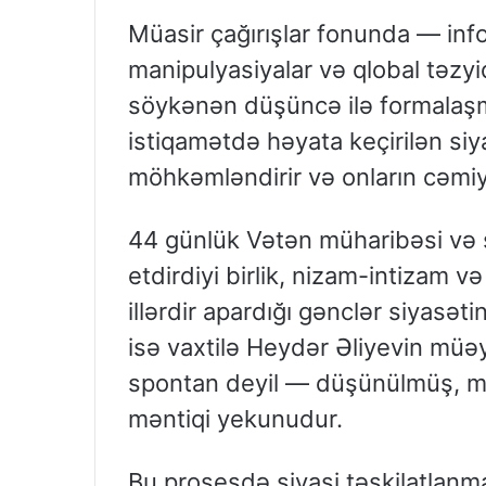
Müasir çağırışlar fonunda — inf
manipulyasiyalar və qlobal təzyi
söykənən düşüncə ilə formalaşm
istiqamətdə həyata keçirilən siy
möhkəmləndirir və onların cəmiyy
44 günlük Vətən müharibəsi və 
etdirdiyi birlik, nizam-intizam və
illərdir apardığı gənclər siyasət
isə vaxtilə Heydər Əliyevin müəyy
spontan deyil — düşünülmüş, mə
məntiqi yekunudur.
Bu prosesdə siyasi təşkilatlan