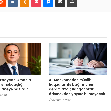
zərbaycan Omanla
Ali Məhkəmədən müəllif
t əməkdaşlığını
hüquqları ilə bağlı mühüm
dirməyə hazırdır
qərar: İdxalçılar qonorar
ödəməkdən yayına bilməyəcək
 2026
Avqust 7, 2026