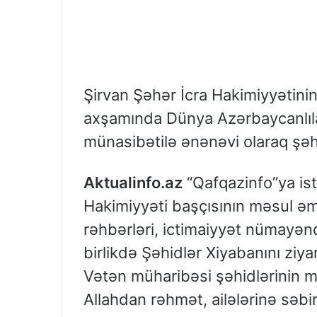
Şirvan Şəhər İcra Hakimiyyətini
axşamında Dünya Azərbaycanlıla
münasibətilə ənənəvi olaraq şəhi
Aktualinfo.az
“Qafqazinfo”ya ist
Hakimiyyəti başçısının məsul ə
rəhbərləri, ictimaiyyət nümayəndəl
birlikdə Şəhidlər Xiyabanını ziya
Vətən müharibəsi şəhidlərinin mə
Allahdan rəhmət, ailələrinə səbir