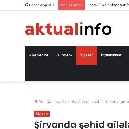
İlham Əliyev Sinqapur P
Bazar, Avqust 9
Son Xəbərlər
Ana Səhifə
Gündəm
Siyasət
İqtisadiyyat
Ana Səhifə
/
Siyasət
/
Şirvanda şəhid ailələrilə görü
Siyasət
Şirvanda şəhid ailələ