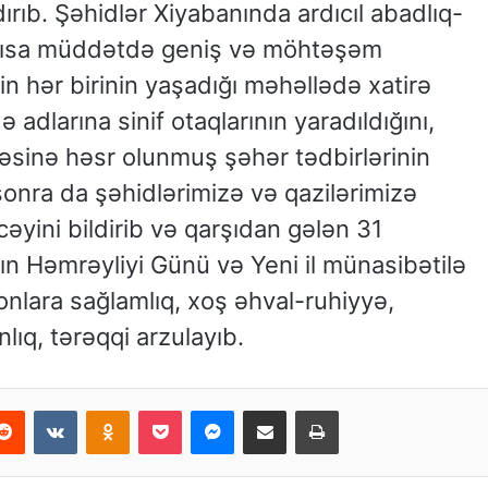
ırıb. Şəhidlər Xiyabanında ardıcıl abadlıq-
ı, qısa müddətdə geniş və möhtəşəm
rin hər birinin yaşadığı məhəllədə xatirə
adlarına sinif otaqlarının yaradıldığını,
rəsinə həsr olunmuş şəhər tədbirlərinin
sonra da şəhidlərimizə və qazilərimizə
cəyini bildirib və qarşıdan gələn 31
n Həmrəyliyi Günü və Yeni il münasibətilə
, onlara sağlamlıq, xoş əhval-ruhiyyə,
lıq, tərəqqi arzulayıb.
erest
Reddit
VKontakte
Odnoklassniki
Pocket
Messenger
Email ilə paylaş
Print