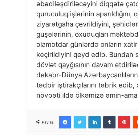
əbədiləşdiriləcəyini diqqətə çatd
quruculuq işlərinin aparıldığın
ziyarətgaha çevrildiyini, şəhidlə
guşələrinin, oxuduqları məktəbdə 
əlamətdar günlərdə onların xati
keçirildiyini qeyd edib. Bundan 
dövlət qayğısının davam etdirilə
dekabr-Dünya Azərbaycanlılarını
tədbir iştirakçılarını təbrik edib
növbəti ildə ölkəmizə əmin-aman
Facebook
Twitter
LinkedIn
Tumblr
Pint
Paylaş