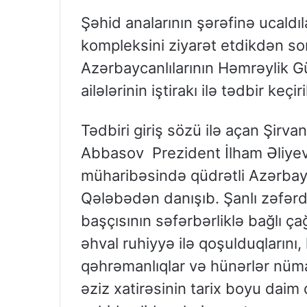
Şəhid analarının şərəfinə ucaldı
kompleksini ziyarət etdikdən so
Azərbaycanlılarının Həmrəylik G
ailələrinin iştirakı ilə tədbir keçiri
Tədbiri giriş sözü ilə açan Şirva
Abbasov Prezident İlham Əliyevi
müharibəsində qüdrətli Azərbay
Qələbədən danışıb. Şanlı zəfərdə
başçısının səfərbərliklə bağlı ç
əhval ruhiyyə ilə qoşulduqlarını
qəhrəmanlıqlar və hünərlər nümayi
əziz xatirəsinin tarix boyu daim