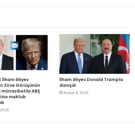
 İlham Əliyev
İlham Əliyev Donald Trampla
n Zirvə Görüşünün
danışdı
 münasibətilə ABŞ
Avqust 8, 2026
tinə məktub
ıb
 2026