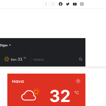
Facebook
Twitter
YouTube
Instagram
Digər
℃
33
Axtarış
Bakı
Hava
32
℃