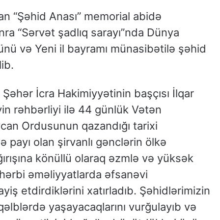
lan “Şəhid Anası” memorial abidə
nra “Sərvət şadlıq sarayı”nda Dünya
ünü və Yeni il bayramı münasibətilə şəhid
lib.
n Şəhər İcra Hakimiyyətinin başçısı İlqar
n rəhbərliyi ilə 44 günlük Vətən
can Ordusunun qazandığı tarixi
 payı olan şirvanlı gənclərin ölkə
ağırışına könüllü olaraq əzmlə və yüksək
, hərbi əməliyyatlarda əfsanəvi
ş etdirdiklərini xatırladıb. Şəhidlərimizin
 qəlblərdə yaşayacaqlarını vurğulayıb və