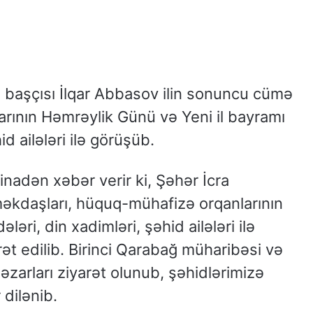
n başçısı İlqar Abbasov ilin sonuncu cümə
rının Həmrəylik Günü və Yeni il bayramı
d ailələri ilə görüşüb.
inadən xəbər verir ki, Şəhər İcra
məkdaşları, hüquq-mühafizə orqanlarının
əri, din xadimləri, şəhid ailələri ilə
rət edilib. Birinci Qarabağ müharibəsi və
zarları ziyarət olunub, şəhidlərimizə
 dilənib.