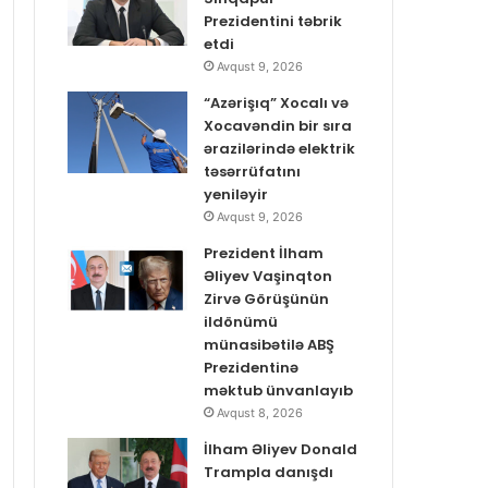
Prezidentini təbrik
etdi
Avqust 9, 2026
“Azərişıq” Xocalı və
Xocavəndin bir sıra
ərazilərində elektrik
təsərrüfatını
yeniləyir
Avqust 9, 2026
Prezident İlham
Əliyev Vaşinqton
Zirvə Görüşünün
ildönümü
münasibətilə ABŞ
Prezidentinə
məktub ünvanlayıb
Avqust 8, 2026
İlham Əliyev Donald
Trampla danışdı