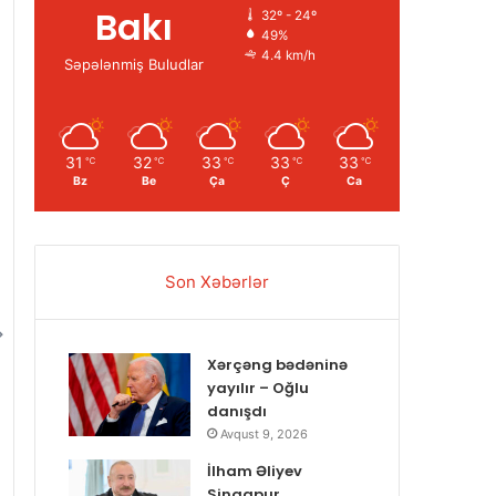
Bakı
32º - 24º
49%
4.4 km/h
Səpələnmiş Buludlar
31
32
33
33
33
℃
℃
℃
℃
℃
Bz
Be
Ça
Ç
Ca
Son Xəbərlər
Xərçəng bədəninə
yayılır – Oğlu
danışdı
Avqust 9, 2026
İlham Əliyev
Sinqapur