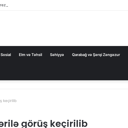
rezidentini təbrik etdi
Sosial
Elm və Təhsil
Səhiyyə
Qarabağ və Şərqi Zəngəzur
ş keçirilib
rilə görüş keçirilib