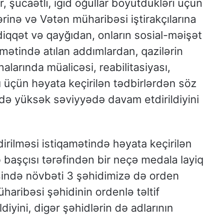
, şücaətli, igid oğullar böyütdükləri üçün
ərinə və Vətən müharibəsi iştirakçılarına
diqqət və qayğıdan, onların sosial-məişət
qamətində atılan addımlardan, qazilərin
arında müalicəsi, reabilitasiyası,
 üçün həyata keçirilən tədbirlərdən söz
ndə yüksək səviyyədə davam etdirildiyini
dirilməsi istiqamətində həyata keçirilən
lkə başçısı tərəfindən bir neçə medala layiq
ində növbəti 3 şəhidimizə də orden
aribəsi şəhidinin ordenlə təltif
ldiyini, digər şəhidlərin də adlarının