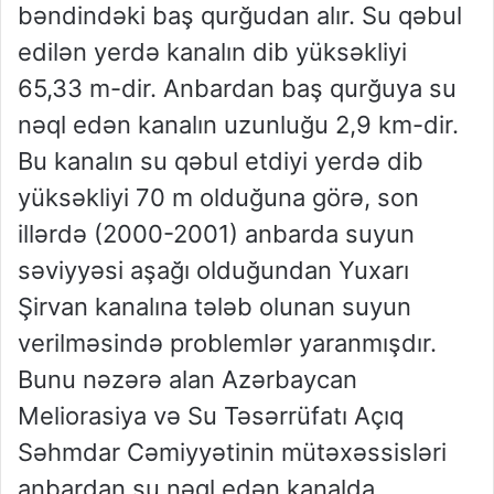
bəndindəki baş qurğudan alır. Su qəbul
edilən yerdə kanalın dib yüksəkliyi
65,33 m-dir. Anbardan baş qurğuya su
nəql edən kanalın uzunluğu 2,9 km-dir.
Bu kanalın su qəbul etdiyi yerdə dib
yüksəkliyi 70 m olduğuna görə, son
illərdə (2000-2001) anbarda suyun
səviyyəsi aşağı olduğundan Yuxarı
Şirvan kanalına tələb olunan suyun
verilməsində problemlər yaranmışdır.
Bunu nəzərə alan Azərbaycan
Meliorasiya və Su Təsərrüfatı Açıq
Səhmdar Cəmiyyətinin mütəxəssisləri
anbardan su nəql edən kanalda