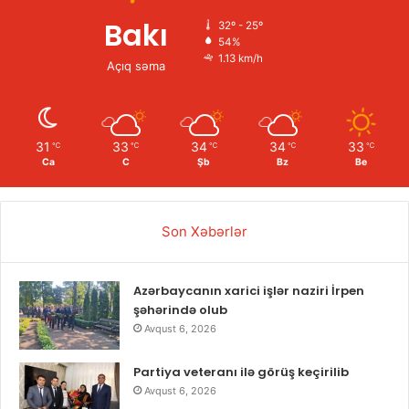
Bakı
32º - 25º
54%
1.13 km/h
Açıq səma
31
33
34
34
33
℃
℃
℃
℃
℃
Ca
C
Şb
Bz
Be
Son Xəbərlər
Azərbaycanın xarici işlər naziri İrpen
şəhərində olub
Avqust 6, 2026
Partiya veteranı ilə görüş keçirilib
Avqust 6, 2026