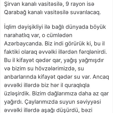
Şirvan kanalı vasitəsilə, 9 rayon isə
Qarabağ kanalı vasitəsilə suvarılacaq.
İqlim dəyişikliyi ilə bağlı dünyada böyük
narahatlıq var, o cümlədən
Azərbaycanda. Biz indi görürük ki, bu il
faktiki olaraq əvvəlki illərdən fərqlənirdi.
Bu il kifayət qədər qar, yağış yağmışdır
və bizim su hövzələrimizdə, su
anbarlarında kifayət qədər su var. Ancaq
əvvəlki illərdə biz hər il quraqlıqla
üzləşirdik. Bizim dağlarımıza daha az qar
yağırdı. Çaylarımızda suyun səviyyəsi
əvvəlki illərdə aşağı düşürdü, bəzi