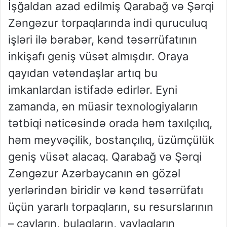
İşğaldan azad edilmiş Qarabağ və Şərqi
Zəngəzur torpaqlarında indi quruculuq
işləri ilə bərabər, kənd təsərrüfatının
inkişafı geniş vüsət almışdır. Oraya
qayıdan vətəndaşlar artıq bu
imkanlardan istifadə edirlər. Eyni
zamanda, ən müasir texnologiyaların
tətbiqi nəticəsində orada həm taxılçılıq,
həm meyvəçilik, bostançılıq, üzümçülük
geniş vüsət alacaq. Qarabağ və Şərqi
Zəngəzur Azərbaycanın ən gözəl
yerlərindən biridir və kənd təsərrüfatı
üçün yararlı torpaqların, su resurslarının
– çayların, bulaqların, yaylaqların