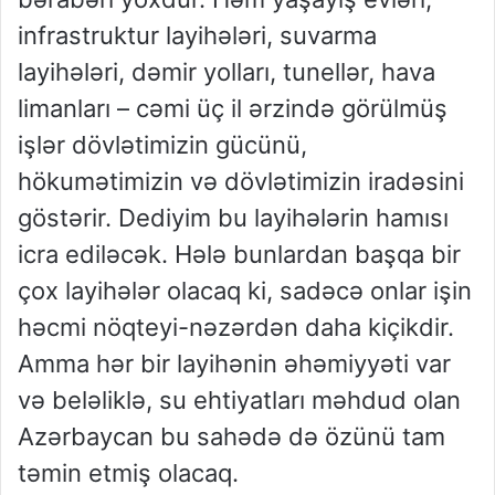
infrastruktur layihələri, suvarma
layihələri, dəmir yolları, tunellər, hava
limanları – cəmi üç il ərzində görülmüş
işlər dövlətimizin gücünü,
hökumətimizin və dövlətimizin iradəsini
göstərir. Dediyim bu layihələrin hamısı
icra ediləcək. Hələ bunlardan başqa bir
çox layihələr olacaq ki, sadəcə onlar işin
həcmi nöqteyi-nəzərdən daha kiçikdir.
Amma hər bir layihənin əhəmiyyəti var
və beləliklə, su ehtiyatları məhdud olan
Azərbaycan bu sahədə də özünü tam
təmin etmiş olacaq.