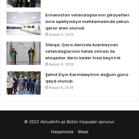
Ermənistan vətəndaşlarının şikayətləri
üzrə apellyasiya məhkəməsində yekun
qərar elan olunub
Avqust 6, 2026
Sibiqa: Qara dənizdə Azərbaycan
vətəndaşlarının həlak olması ilə
əlaqədar dərin kədər hissi keçiririk
Avqust 6, 2026
Şəhid Elçin Kərimbəylinin doğum günü
qeyd olunub
Avqust 6, 2026
© 2022
Aktualinfo.az
Bütün hüquqları qorunur.
Haqqımızda
Əlaqə