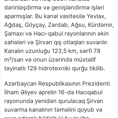
dərinləşdirmə və genişləndirmə işləri
aparmışlar. Bu kanal vasitəsilə Yevlax,
Ağdaş, Göyçay, Zərdab, Ağsu, Kürdəmir,
Şamaxı və Hacı-qabul rayonlarının əkin
sahələri və Şirvan qış otlaqları suvarılır.
Kanalın uzunluğu 123,5 km, sərfi 78
m³/san və onun üzərində müxtəlif
təyinatlı 129 hidrotexniki qurğu tikilib.
Azərbaycan Respublikasının Prezidenti
İlham Əliyev aprelin 16-da Hacıqabul
rayonunda yenidən qurulacaq Şirvan
suvarma kanalının təməlini qoyub və