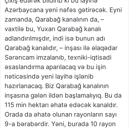
çıxış edərək bildirib ki bu layihə
Azərbaycana yeni nəfəs gətirəcək. Eyni
zamanda, Qarabağ kanalının da, –
vaxtilə bu, Yuxarı Qarabağ kanalı
adlandırılmışdır, indi isə bunun adı
Qarabağ kanalıdır, – inşası ilə əlaqədar
Sərəncam imzalanıb, texniki-iqtisadi
əsaslandırma aparılacaq və bu işin
nəticəsində yeni layihə işlənib
hazırlanacaq. Biz Qarabağ kanalının
inşasına gələn ildən başlamalıyıq. Bu da
115 min hektarı əhatə edəcək kanaldır.
Orada da əhatə olunan rayonların sayı
9-a bərabərdir. Yəni, burada 10 rayon