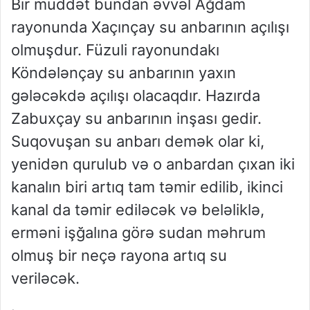
Bir müddət bundan əvvəl Ağdam
rayonunda Xaçınçay su anbarının açılışı
olmuşdur. Füzuli rayonundakı
Köndələnçay su anbarının yaxın
gələcəkdə açılışı olacaqdır. Hazırda
Zabuxçay su anbarının inşası gedir.
Suqovuşan su anbarı demək olar ki,
yenidən qurulub və o anbardan çıxan iki
kanalın biri artıq tam təmir edilib, ikinci
kanal da təmir ediləcək və beləliklə,
erməni işğalına görə sudan məhrum
olmuş bir neçə rayona artıq su
veriləcək.