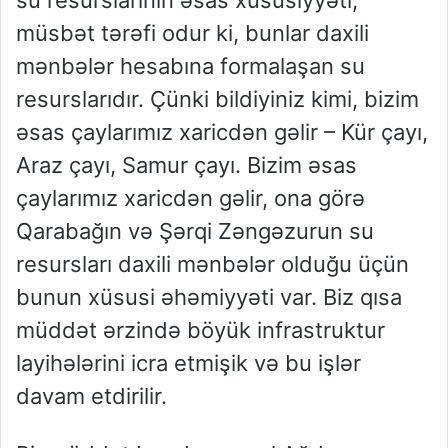
su resurslarının əsas xüsusiyyəti,
müsbət tərəfi odur ki, bunlar daxili
mənbələr hesabına formalaşan su
resurslarıdır. Çünki bildiyiniz kimi, bizim
əsas çaylarımız xaricdən gəlir – Kür çayı,
Araz çayı, Samur çayı. Bizim əsas
çaylarımız xaricdən gəlir, ona görə
Qarabağın və Şərqi Zəngəzurun su
resursları daxili mənbələr olduğu üçün
bunun xüsusi əhəmiyyəti var. Biz qısa
müddət ərzində böyük infrastruktur
layihələrini icra etmişik və bu işlər
davam etdirilir.