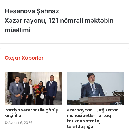
Həsənova
Şahnaz,
Xəzər rayonu,
121 nömrəli məktəbin
müəllimi
Oxşar Xəbərlər
Partiya veteranı ilə görüş
Azərbaycan–Qırğızıstan
keçirilib
münasibətləri: ortaq
tarixdən strateji
Avqust 6, 2026
tərəfdaşlığa