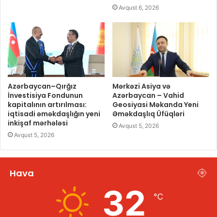
Avqust 6, 2026
Azərbaycan–Qırğız
Mərkəzi Asiya və
İnvestisiya Fondunun
Azərbaycan – Vahid
kapitalının artırılması:
Geosiyasi Məkanda Yeni
iqtisadi əməkdaşlığın yeni
Əməkdaşlıq Üfüqləri
inkişaf mərhələsi
Avqust 5, 2026
Avqust 5, 2026
Hava
32
℃