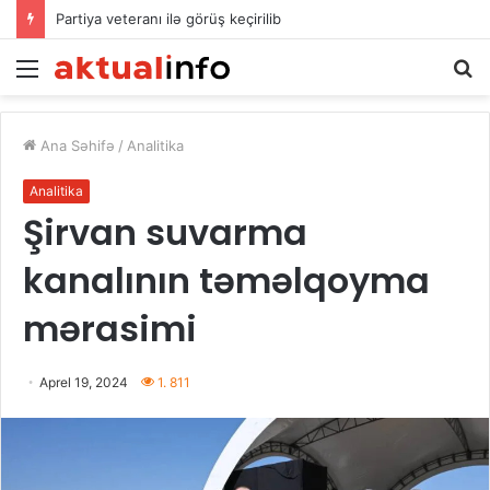
Partiya veteranı ilə görüş keçirilib
Menu
A
Ana Səhifə
/
Analitika
Analitika
Şirvan suvarma
kanalının təməlqoyma
mərasimi
Aprel 19, 2024
1. 811