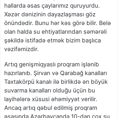
hallarda əsas çaylarımız quruyurdu.
Xəzər dənizinin dayazlaşması göz
önündədir. Bunu hər kəs görə bilir. Belə
olan halda su ehtiyatlarından səmərəli
şəkildə istifadə etmək bizim başlıca
vəzifəmizdir.
Artıq genişmiqyaslı proqram işlənib
hazırlanıb. Şirvan və Qarabağ kanalları
Taxtakörpü kanalı ilə birlikdə ən böyük
suvarma kanalları olduğu üçün bu
layihələrə xüsusi əhəmiyyət verilir.
Ancaq artıq qəbul edilmiş proqram
əsasında Azərbaycanda 10-dan çox su