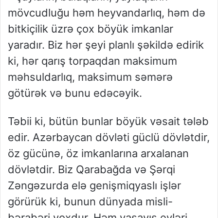
mövcudluğu həm heyvandarlıq, həm də
bitkiçilik üzrə çox böyük imkanlar
yaradır. Biz hər şeyi planlı şəkildə edirik
ki, hər qarış torpaqdan maksimum
məhsuldarlıq, maksimum səmərə
götürək və bunu edəcəyik.
Təbii ki, bütün bunlar böyük vəsait tələb
edir. Azərbaycan dövləti güclü dövlətdir,
öz gücünə, öz imkanlarına arxalanan
dövlətdir. Biz Qarabağda və Şərqi
Zəngəzurda elə genişmiqyaslı işlər
görürük ki, bunun dünyada misli-
bərabəri yoxdur. Həm yaşayış evləri,