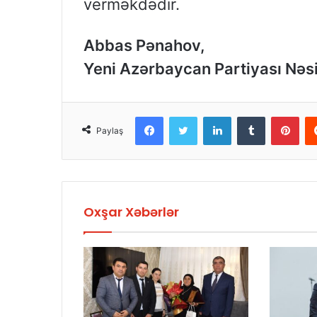
verməkdədir.
Abbas Pənahov,
Yeni Azərbaycan Partiyası Nəsi
Facebook
Twitter
LinkedIn
Tumblr
Pinterest
Paylaş
Oxşar Xəbərlər