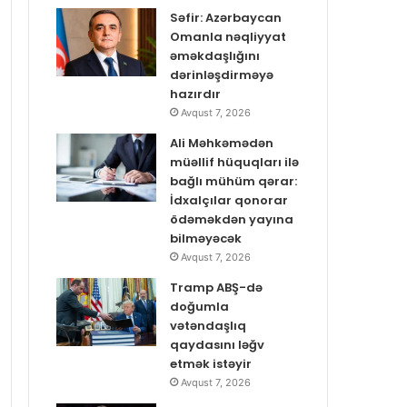
Səfir: Azərbaycan
Omanla nəqliyyat
əməkdaşlığını
dərinləşdirməyə
hazırdır
Avqust 7, 2026
Ali Məhkəmədən
müəllif hüquqları ilə
bağlı mühüm qərar:
İdxalçılar qonorar
ödəməkdən yayına
bilməyəcək
Avqust 7, 2026
Tramp ABŞ-də
doğumla
vətəndaşlıq
qaydasını ləğv
etmək istəyir
Avqust 7, 2026