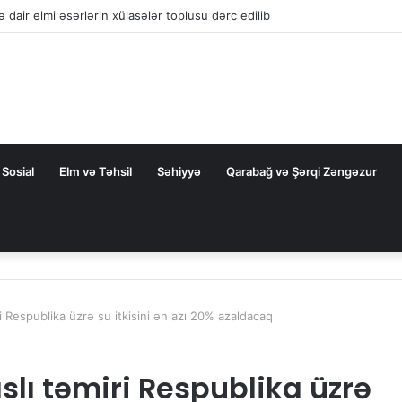
la nəqliyyat əməkdaşlığını dərinləşdirməyə hazırdır
Sosial
Elm və Təhsil
Səhiyyə
Qarabağ və Şərqi Zəngəzur
ri Respublika üzrə su itkisini ən azı 20% azaldacaq
slı təmiri Respublika üzrə