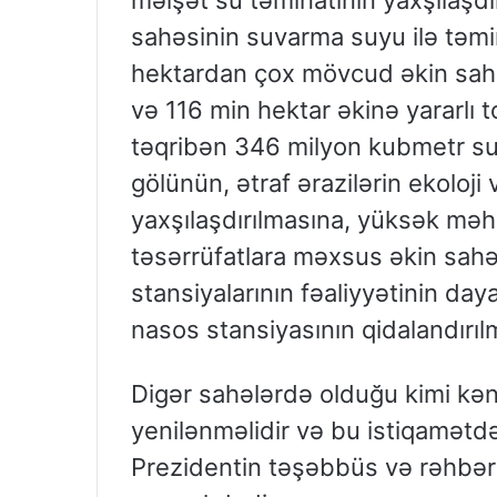
məişət su təminatının yaxşılaşdı
sahəsinin suvarma suyu ilə təm
hektardan çox mövcud əkin sahəl
və 116 min hektar əkinə yararlı 
təqribən 346 milyon kubmetr su i
gölünün, ətraf ərazilərin ekoloji 
yaxşılaşdırılmasına, yüksək məhs
təsərrüfatlara məxsus əkin sahə
stansiyalarının fəaliyyətinin da
nasos stansiyasının qidalandırı
Digər sahələrdə olduğu kimi kən
yenilənməlidir və bu istiqamət
Prezidentin təşəbbüs və rəhbərliy