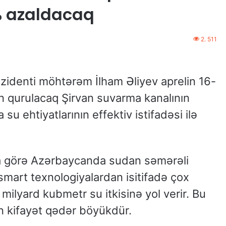
0% azaldacaq
2. 511
zidenti möhtərəm İlham Əliyev aprelin 16-
 qurulacaq Şirvan suvarma kanalının
u ehtiyatlarının effektiv istifadəsi ilə
a görə Azərbaycanda sudan səmərəli
smart texnologiyalardan isitifadə çox
milyard kubmetr su itkisinə yol verir. Bu
ün kifayət qədər böyükdür.