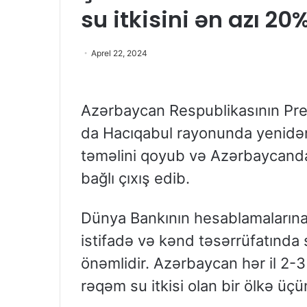
su itkisini ən azı 2
Aprel 22, 2024
Azərbaycan Respublikasının Pre
da Hacıqabul rayonunda yenidən
təməlini qoyub və Azərbaycanda s
bağlı çıxış edib.
Dünya Bankının hesablamaların
istifadə və kənd təsərrüfatında 
önəmlidir. Azərbaycan hər il 2-3 
rəqəm su itkisi olan bir ölkə üç