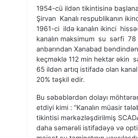
1954-cü ildən tikintisinə başlan
Şirvan Kanalı respublikanın ikin
1961-ci ildə kanalın ikinci hissə
kanalın maksimum su sərfi 78 
anbarından Xanabad bəndindən g
keçməklə 112 min hektar əkin sa
65 ildən artıq istifadə olan kana
20% təşkil edir.
Bu səbəblərdən dolayı möhtərəm
etdiyi kimi : “Kanalın müasir tə
tikintisi mərkəzləşdirilmiş SCAD
daha səmərəli istifadəyə və opt