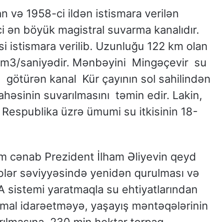
an və 1958-ci ildən istismara verilən
ci ən böyük magistral suvarma kanalıdır.
si istismara verilib. Uzunluğu 122 km olan
m3/saniyədir. Mənbəyini Mingəçevir su
ötürən kanal Kür çayının sol sahilindən
həsinin suvarılmasını təmin edir. Lakin,
l Respublika üzrə ümumi su itkisinin 18-
 cənab Prezident İlham Əliyevin qeyd
ləblər səviyyəsində yenidən qurulması və
A sistemi yaratmaqla su ehtiyatlarından
imal idarəetməyə, yaşayış məntəqələrinin