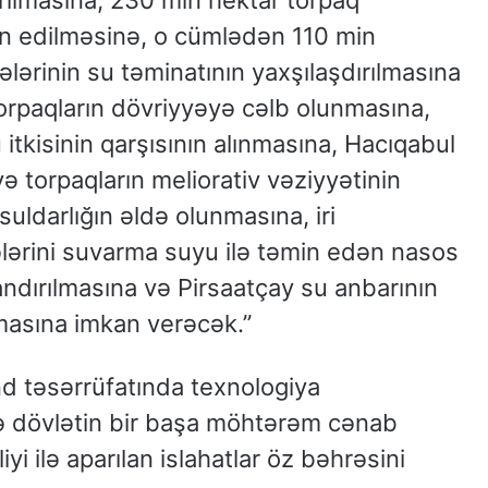
rılmasına, 230 min hektar torpaq
in edilməsinə, o cümlədən 110 min
ərinin su təminatının yaxşılaşdırılmasına
torpaqların dövriyyəyə cəlb olunmasına,
tkisinin qarşısının alınmasına, Hacıqabul
və torpaqların meliorativ vəziyyətinin
uldarlığın əldə olunmasına, iri
lərini suvarma suyu ilə təmin edən nasos
yandırılmasına və Pirsaatçay su anbarının
lmasına imkan verəcək.”
d təsərrüfatında texnologiya
də dövlətin bir başa möhtərəm cənab
i ilə aparılan islahatlar öz bəhrəsini