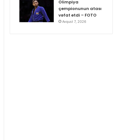
Olimpiya
çempionunun atası
vəfat etdi – FOTO
Avqust 7, 2026