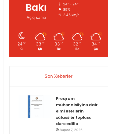
Bakı
24º - 24º
89%
2.45 km/h
Açıq səma
24
33
33
32
34
℃
℃
℃
℃
℃
C
Şb
Bz
Be
Ça
Son Xəbərlər
Proqram
mühəndisliyinə dair
elmi əsərlərin
xülasələr toplusu
dərc edilib
Avqust 7, 2026