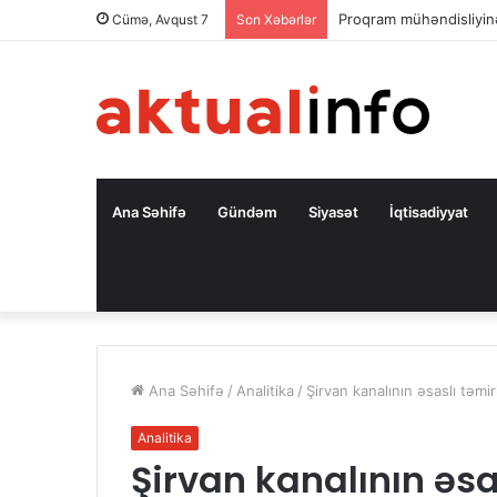
Səfir: Azərbaycan Oman
Cümə, Avqust 7
Son Xəbərlər
Ana Səhifə
Gündəm
Siyasət
İqtisadiyyat
Ana Səhifə
/
Analitika
/
Şirvan kanalının əsaslı təmi
Analitika
Şirvan kanalının əsa