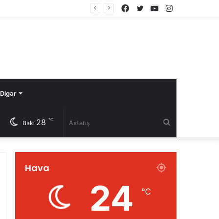
Facebook
Twitter
YouTube
Instagram
Digər
℃
28
Axtarış
Bakı
Hava
24
℃