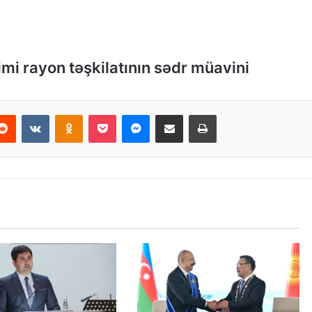
mi rayon təşkilatının sədr müavini
Reddit
VKontakte
Odnoklassniki
Pocket
Messenger
Email ilə paylaş
Print