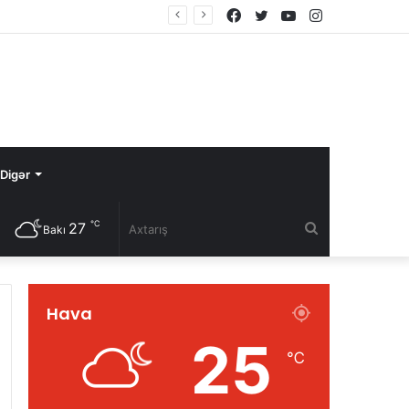
Facebook
Twitter
YouTube
Instagram
Digər
℃
27
Axtarış
Bakı
Hava
25
℃