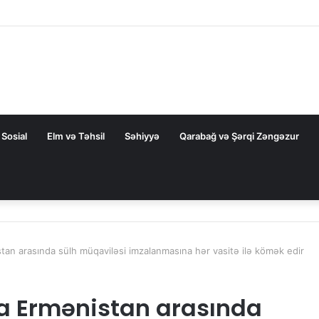
ZAL-la bağlı FƏRMAN
Sosial
Elm və Təhsil
Səhiyyə
Qarabağ və Şərqi Zəngəzur
an arasında sülh müqaviləsi imzalanmasına hər vasitə ilə kömək edir
a Ermənistan arasında