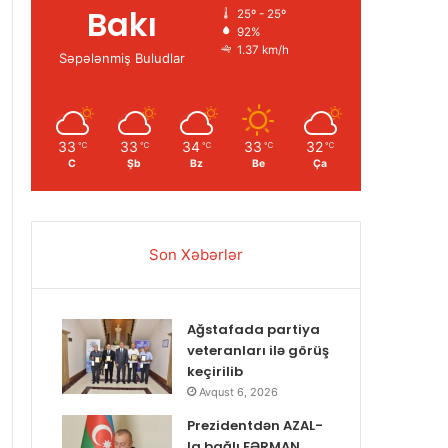
Bakı
25º - 25º
92%
1.37 km/h
Səpələnmiş Buludlar
33
33
34
33
32
℃
℃
℃
℃
℃
C
Şb
Bz
Be
Ça
Son Xəbərlər
Ağstafada partiya
veteranları ilə görüş
keçirilib
Avqust 6, 2026
Prezidentdən AZAL-
la bağlı FƏRMAN