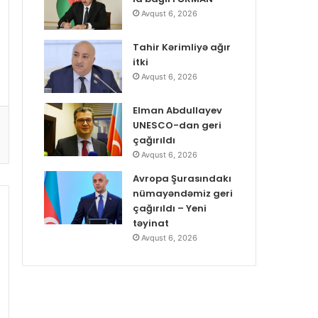
Avqust 6, 2026
Tahir Kərimliyə ağır
itki
Avqust 6, 2026
Elman Abdullayev
UNESCO-dan geri
çağırıldı
Avqust 6, 2026
Avropa Şurasındakı
nümayəndəmiz geri
çağırıldı – Yeni
təyinat
Avqust 6, 2026