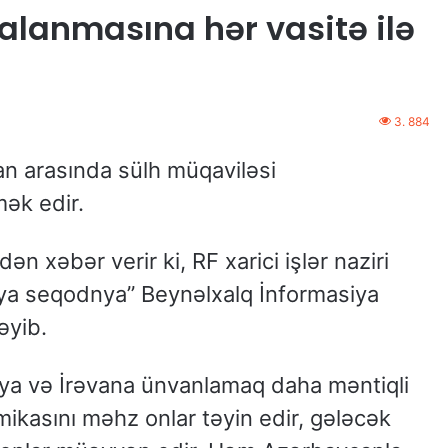
alanmasına hər vasitə ilə
3. 884
n arasında sülh müqaviləsi
mək edir.
n xəbər verir ki, RF xarici işlər naziri
iya seqodnya” Beynəlxalq İnformasiya
əyib.
kıya və İrəvana ünvanlamaq daha məntiqli
amikasını məhz onlar təyin edir, gələcək