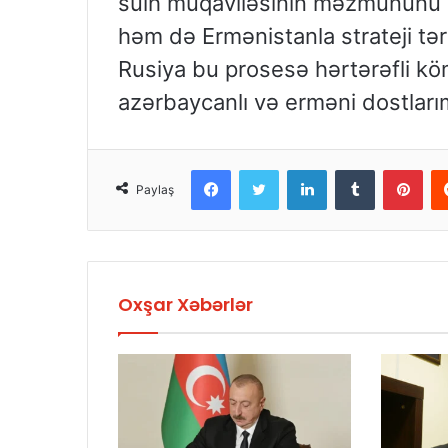
sülh müqaviləsinin məzmununu 
həm də Ermənistanla strateji tər
Rusiya bu prosesə hərtərəfli kö
azərbaycanlı və erməni dostları
Facebook
Twitter
LinkedIn
Tumblr
Pint
Paylaş
Oxşar Xəbərlər