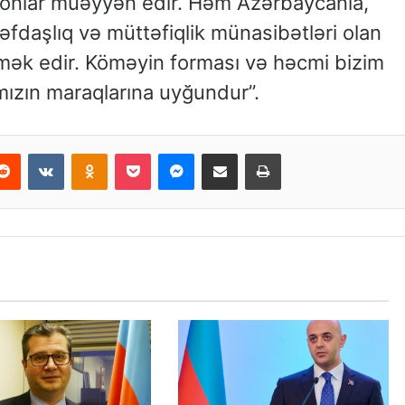
onlar müəyyən edir. Həm Azərbaycanla,
əfdaşlıq və müttəfiqlik münasibətləri olan
mək edir. Köməyin forması və həcmi bizim
mızın maraqlarına uyğundur”.
erest
Reddit
VKontakte
Odnoklassniki
Pocket
Messenger
Email ilə paylaş
Print