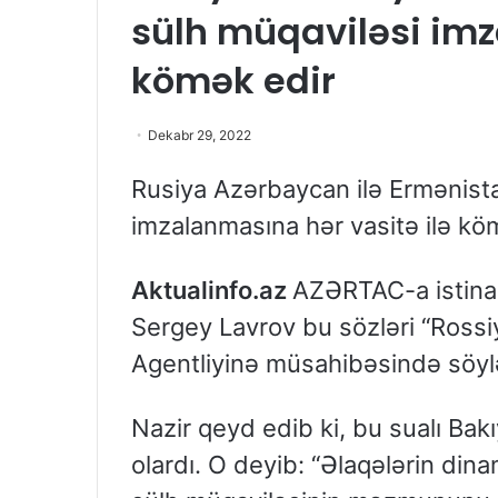
sülh müqaviləsi imz
kömək edir
Dekabr 29, 2022
Rusiya Azərbaycan ilə Ermənista
imzalanmasına hər vasitə ilə kö
Aktualinfo.az
AZƏRTAC-a istinadə
Sergey Lavrov bu sözləri “Ross
Agentliyinə müsahibəsində söyl
Nazir qeyd edib ki, bu sualı Ba
olardı. O deyib: “Əlaqələrin din