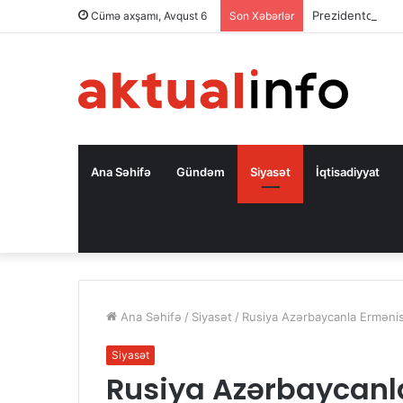
Prezidentdən A
Cümə axşamı, Avqust 6
Son Xəbərlər
Ana Səhifə
Gündəm
Siyasət
İqtisadiyyat
Ana Səhifə
/
Siyasət
/
Rusiya Azərbaycanla Ermənist
Siyasət
Rusiya Azərbaycanl