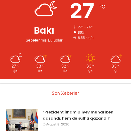
27
℃
Bakı
27º - 24º
86%
6.55 km/h
Səpələnmiş Buludlar
27
33
32
33
33
℃
℃
℃
℃
℃
Şb
Bz
Be
Ça
Ç
Son Xəbərlər
“Prezident İlham Əliyev müharibəni
qazandı, həm də sülhü qazandı!”
Avqust 8, 2026