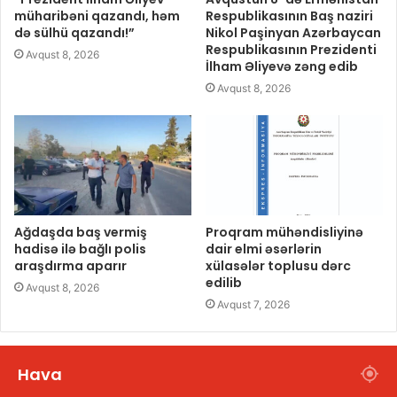
müharibəni qazandı, həm
Respublikasının Baş naziri
də sülhü qazandı!”
Nikol Paşinyan Azərbaycan
Respublikasının Prezidenti
Avqust 8, 2026
İlham Əliyevə zəng edib
Avqust 8, 2026
Ağdaşda baş vermiş
Proqram mühəndisliyinə
hadisə ilə bağlı polis
dair elmi əsərlərin
araşdırma aparır
xülasələr toplusu dərc
edilib
Avqust 8, 2026
Avqust 7, 2026
Hava