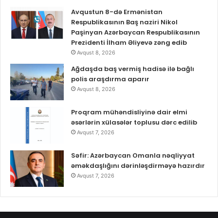
Avqustun 8-də Ermənistan
Respublikasının Baş naziri Nikol
Paşinyan Azərbaycan Respublikasının
Prezidenti İlham Əliyevə zəng edib
Avqust 8, 2026
Ağdaşda baş vermiş hadisə ilə bağlı
polis araşdırma aparır
Avqust 8, 2026
Proqram mühəndisliyinə dair elmi
əsərlərin xülasələr toplusu dərc edilib
Avqust 7, 2026
Səfir: Azərbaycan Omanla nəqliyyat
əməkdaşlığını dərinləşdirməyə hazırdır
Avqust 7, 2026