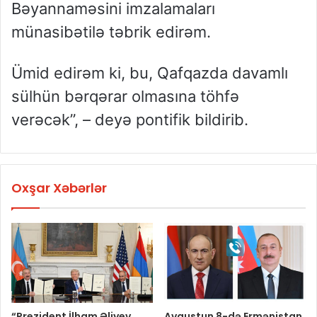
Bəyannaməsini imzalamaları
münasibətilə təbrik edirəm.
Ümid edirəm ki, bu, Qafqazda davamlı
sülhün bərqərar olmasına töhfə
verəcək”, – deyə pontifik bildirib.
Oxşar Xəbərlər
“Prezident İlham Əliyev
Avqustun 8-də Ermənistan