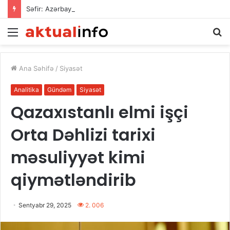
Səfir: Azərbaycan Omanla nəqliyyat əməkdaşlığını dərinləşdirməyə hazırdır
Menu
A
Ana Səhifə
/
Siyasət
Analitika
Gündəm
Siyasət
Qazaxıstanlı elmi işçi
Orta Dəhlizi tarixi
məsuliyyət kimi
qiymətləndirib
Sentyabr 29, 2025
2. 006