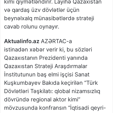
kimi qiymətləndirir. Layihə Qazaxıstan
və qardaş üzv dövlətlər üçün
beynəlxalq münasibətlərdə strateji
cavab rolunu oynayır.
Aktualinfo.az
AZƏRTAC-a
istinadən xəbər verir ki, bu sözləri
Qazaxıstanın Prezidenti yanında
Qazaxıstan Strateji Araşdırmalar
İnstitutunun baş elmi işçisi Sanat
Kuşkumbayev Bakıda keçirilən “Türk
Dövlətləri Təşkilatı: qlobal nizamsızlıq
dövründə regional aktor kimi”
mövzusunda konfransın “İqtisadi qeyri-