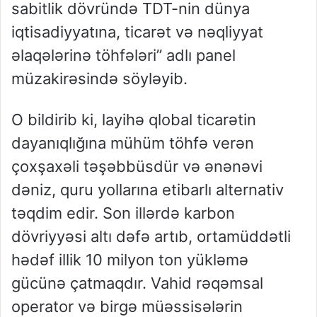
sabitlik dövründə TDT-nin dünya
iqtisadiyyatına, ticarət və nəqliyyat
əlaqələrinə töhfələri” adlı panel
müzakirəsində söyləyib.
O bildirib ki, layihə qlobal ticarətin
dayanıqlığına mühüm töhfə verən
çoxşaxəli təşəbbüsdür və ənənəvi
dəniz, quru yollarına etibarlı alternativ
təqdim edir. Son illərdə karbon
dövriyyəsi altı dəfə artıb, ortamüddətli
hədəf illik 10 milyon ton yükləmə
gücünə çatmaqdır. Vahid rəqəmsal
operator və birgə müəssisələrin