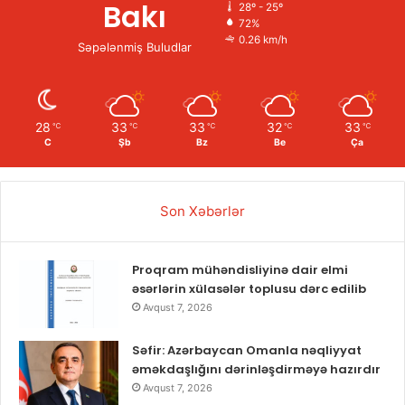
Bakı
28º - 25º
72%
0.26 km/h
Səpələnmiş Buludlar
28
33
33
32
33
℃
℃
℃
℃
℃
C
Şb
Bz
Be
Ça
Son Xəbərlər
Proqram mühəndisliyinə dair elmi
əsərlərin xülasələr toplusu dərc edilib
Avqust 7, 2026
Səfir: Azərbaycan Omanla nəqliyyat
əməkdaşlığını dərinləşdirməyə hazırdır
Avqust 7, 2026