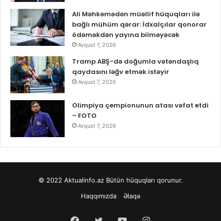
Ali Məhkəmədən müəllif hüquqları ilə
bağlı mühüm qərar: İdxalçılar qonorar
ödəməkdən yayına bilməyəcək
Avqust 7, 2026
Tramp ABŞ-də doğumla vətəndaşlıq
qaydasını ləğv etmək istəyir
Avqust 7, 2026
Olimpiya çempionunun atası vəfat etdi
– FOTO
Avqust 7, 2026
© 2022
Aktualinfo.az
Bütün hüquqları qorunur.
Haqqımızda
Əlaqə
Facebook
Twitter
YouTube
Instagram