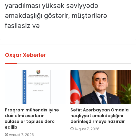
yaradılması yüksək səviyyədə
əməkdaşlığı göstərir, müştərilərə
fasiləsiz və
Oxşar Xəbərlər
Proqram mühəndisliyinə
Səfir: Azərbaycan Omanla
dair elmi əsərlərin
nəqliyyat əməkdaşlığını
xülasələr toplusu dərc
dərinləşdirməyə hazırdır
edilib
Avqust 7, 2026
Avqust 7, 2026