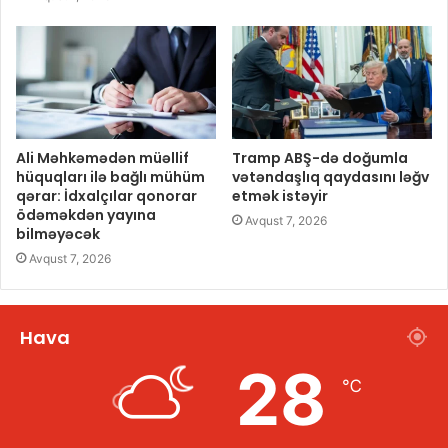
Ali Məhkəmədən müəllif
Tramp ABŞ-də doğumla
hüquqları ilə bağlı mühüm
vətəndaşlıq qaydasını ləğv
qərar: İdxalçılar qonorar
etmək istəyir
ödəməkdən yayına
Avqust 7, 2026
bilməyəcək
Avqust 7, 2026
Hava
28
℃