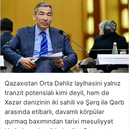
Qazaxıstan Orta Dəhliz layihəsini yalnız
tranzit potensialı kimi deyil, həm də
Xəzər dənizinin iki sahili və Şərq ilə Qərb
arasında etibarlı, davamlı körpülər
qurmaq baxımından tarixi məsuliyyət