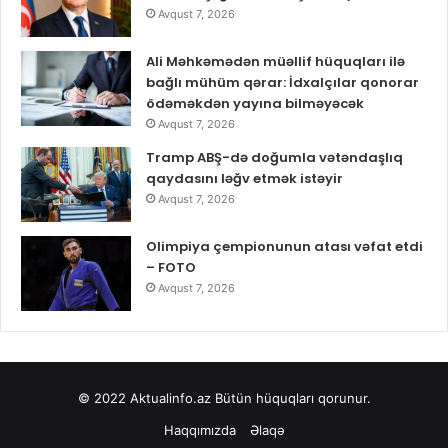
Avqust 7, 2026
Ali Məhkəmədən müəllif hüquqları ilə
bağlı mühüm qərar: İdxalçılar qonorar
ödəməkdən yayına bilməyəcək
Avqust 7, 2026
Tramp ABŞ-də doğumla vətəndaşlıq
qaydasını ləğv etmək istəyir
Avqust 7, 2026
Olimpiya çempionunun atası vəfat etdi
– FOTO
Avqust 7, 2026
© 2022
Aktualinfo.az
Bütün hüquqları qorunur.
Haqqımızda
Əlaqə