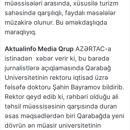
müəssisələri arasında, xüsusilə turizm
sahəsində qarşılıqlı, faydalı məsələlər
müzakirə olunur. Bu əməkdaşlıqda
maraqlıyıq.
Aktualinfo Media Qrup
AZƏRTAC-a
istinadən xəbər verir ki, bu barədə
jurnalistlərə açıqlamasında Qarabağ
Universitetinin rektoru iqtisad üzrə
fəlsəfə doktoru Şahin Bayramov bildirib.
Rektor qeyd edib ki, rəhbəri olduğu ali
təhsil müəssisəsinin qarşısında duran
əsas məqsədlərdən biri Qarabağda yeni
dövrün ən müasir universitetinin