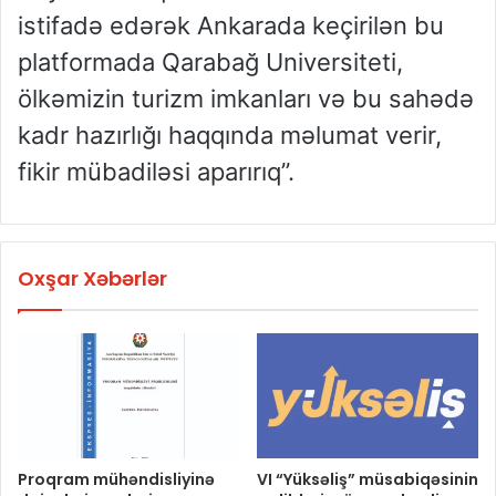
istifadə edərək Ankarada keçirilən bu
platformada Qarabağ Universiteti,
ölkəmizin turizm imkanları və bu sahədə
kadr hazırlığı haqqında məlumat verir,
fikir mübadiləsi aparırıq”.
Oxşar Xəbərlər
Proqram mühəndisliyinə
VI “Yüksəliş” müsabiqəsinin