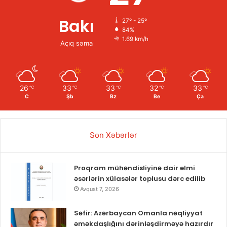
Bakı
27º - 25º
84%
1.69 km/h
Açıq səma
26
33
33
32
33
℃
℃
℃
℃
℃
C
Şb
Bz
Be
Ça
Son Xəbərlər
Proqram mühəndisliyinə dair elmi
əsərlərin xülasələr toplusu dərc edilib
Avqust 7, 2026
Səfir: Azərbaycan Omanla nəqliyyat
əməkdaşlığını dərinləşdirməyə hazırdır