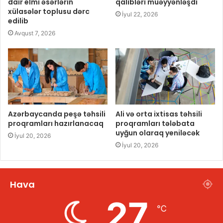
dair elmi əsərlərin
qalibləri müəyyənləşdi
xülasələr toplusu dərc
İyul 22, 2026
edilib
Avqust 7, 2026
Azərbaycanda peşə təhsili
Ali və orta ixtisas təhsili
proqramları hazırlanacaq
proqramları tələbata
uyğun olaraq yeniləcək
İyul 20, 2026
İyul 20, 2026
Hava
27
℃