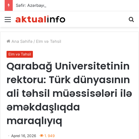
Səfir: Azərbaycan Omanla nəqliyyat əməkdaşlığını dərinləşdirməyə hazırdır
Menu
A
Ana Səhifə
/
Elm və Təhsil
Elm və Təhsil
Qarabağ Universitetinin
rektoru: Türk dünyasının
ali təhsil müəssisələri ilə
əməkdaşlıqda
maraqlıyıq
Aprel 16, 2026
1. 949