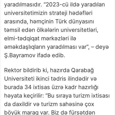
yaradılmasıdır. “2023-cü ildə yaradılan
universitetimizin strateji hədəfləri
arasında, həmçinin Türk dünyasını
təmsil edən ölkələrin universitetləri,
elmi-tədqiqat mərkəzləri ilə
əməkdaşlıqların yaradılması var”, – deyə
Ş.Bayramov ifadə edib.
Rektor bildirib ki, hazırda Qarabağ
Universiteti ikinci tədris ilindədir və
burada 34 ixtisas üzrə kadr hazırlığı
həyata keçirilir: “Bu sıraya turizm ixtisası
da daxildir və turizm sahəsinə çox
böyük maraq var. Biz də fürsətdən