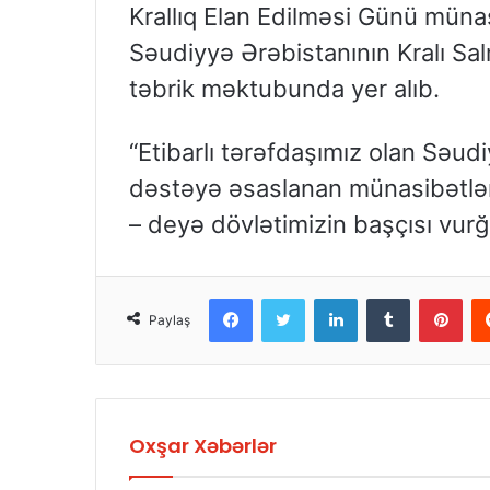
Krallıq Elan Edilməsi Günü müna
Səudiyyə Ərəbistanının Kralı Sa
təbrik məktubunda yer alıb.
“Etibarlı tərəfdaşımız olan Səudi
dəstəyə əsaslanan münasibətləri
– deyə dövlətimizin başçısı vurğ
Facebook
Twitter
LinkedIn
Tumblr
Pinterest
Paylaş
Oxşar Xəbərlər