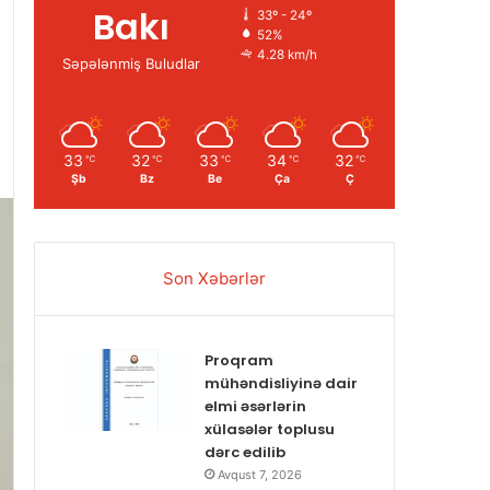
Bakı
33º - 24º
52%
4.28 km/h
Səpələnmiş Buludlar
33
32
33
34
32
℃
℃
℃
℃
℃
Şb
Bz
Be
Ça
Ç
Son Xəbərlər
Proqram
mühəndisliyinə dair
elmi əsərlərin
xülasələr toplusu
dərc edilib
Avqust 7, 2026