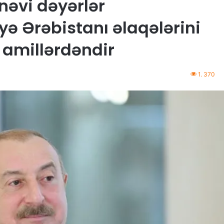
nəvi dəyərlər
ə Ərəbistanı əlaqələrini
 amillərdəndir
1. 370