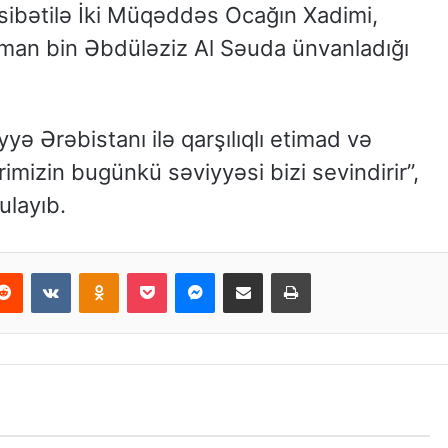
sibətilə İki Müqəddəs Ocağın Xadimi,
lman bin Əbdüləziz Al Səuda ünvanladığı
yyə Ərəbistanı ilə qarşılıqlı etimad və
mizin bugünkü səviyyəsi bizi sevindirir”,
ulayıb.
Reddit
VKontakte
Odnoklassniki
Pocket
Messenger
Email ilə paylaş
Print