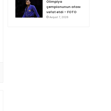
Olimpiya
çempionunun atası
vəfat etdi – FOTO
Avqust 7, 2026