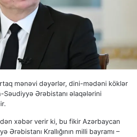
ortaq mənəvi dəyərlər, dini-mədəni köklər
Səudiyyə Ərəbistanı əlaqələrini
r.
ən xəbər verir ki, bu fikir Azərbaycan
ə Ərəbistanı Krallığının milli bayramı –