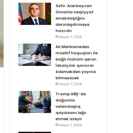
Səfir: Azərbaycan
Omanla nəqliyyat
əməkdaşlığını
dərinləşdirməyə
hazırdır
Avqust 7, 2026
Ali Məhkəmədən
müəllif hüquqları ilə
bağlı mühüm qərar:
İdxalçılar qonorar
ödəməkdən yayına
bilməyəcək
Avqust 7, 2026
Tramp ABŞ-də
doğumla
vətəndaşlıq
qaydasını ləğv
etmək istəyir
Avqust 7, 2026