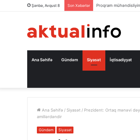
Səfir: Azərbaycan Oman
Şənbə, Avqust 8
Son Xəbərlər
Ana Səhifə
Gündəm
Siyasət
İqtisadiyyat
Ana Səhifə
/
Siyasət
/
Prezident: Ortaq mənəvi dəyə
amillərdəndir
Gündəm
Siyasət