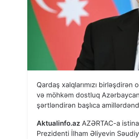
Qardaş xalqlarımızı birləşdirən 
və möhkəm dostluq Azərbaycan-
şərtləndirən başlıca amillərdəndi
Aktualinfo.az
AZƏRTAC-a istinad
Prezidenti İlham Əliyevin Səudiyy