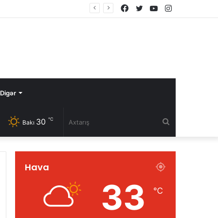
Facebook
Twitter
YouTube
Instagram
Digər
℃
30
Axtarış
Bakı
Hava
33
℃