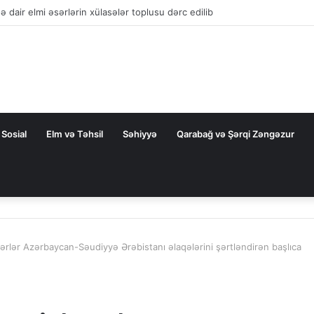
la nəqliyyat əməkdaşlığını dərinləşdirməyə hazırdır
Sosial
Elm və Təhsil
Səhiyyə
Qarabağ və Şərqi Zəngəzur
rlər Azərbaycan-Səudiyyə Ərəbistanı əlaqələrini şərtləndirən başlıca