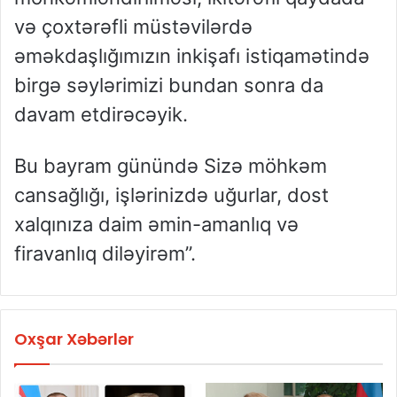
və çoxtərəfli müstəvilərdə
əməkdaşlığımızın inkişafı istiqamətində
birgə səylərimizi bundan sonra da
davam etdirəcəyik.
Bu bayram günündə Sizə möhkəm
cansağlığı, işlərinizdə uğurlar, dost
xalqınıza daim əmin-amanlıq və
firavanlıq diləyirəm”.
Oxşar Xəbərlər