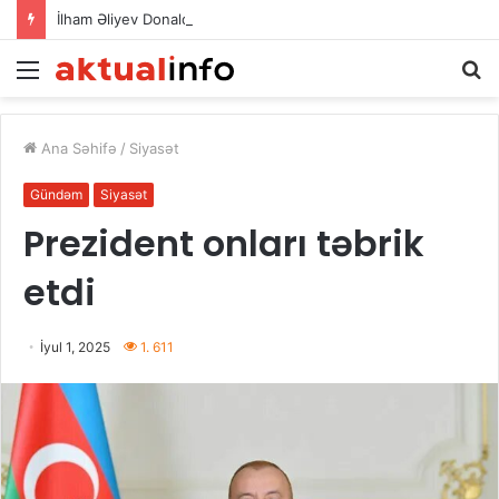
İlham Əliyev Donald Trampla danışdı
Menu
A
Ana Səhifə
/
Siyasət
Gündəm
Siyasət
Prezident onları təbrik
etdi
İyul 1, 2025
1. 611