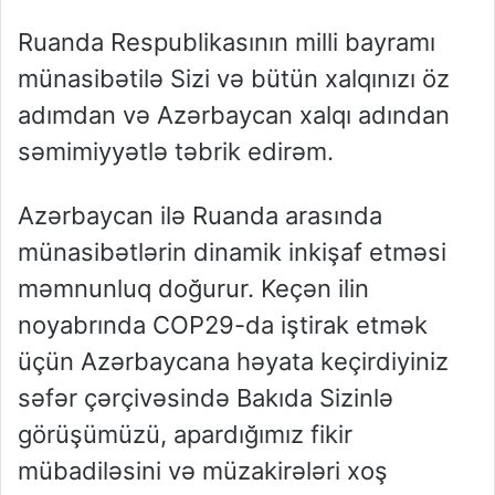
Ruanda Respublikasının milli bayramı
münasibətilə Sizi və bütün xalqınızı öz
adımdan və Azərbaycan xalqı adından
səmimiyyətlə təbrik edirəm.
Azərbaycan ilə Ruanda arasında
münasibətlərin dinamik inkişaf etməsi
məmnunluq doğurur. Keçən ilin
noyabrında COP29-da iştirak etmək
üçün Azərbaycana həyata keçirdiyiniz
səfər çərçivəsində Bakıda Sizinlə
görüşümüzü, apardığımız fikir
mübadiləsini və müzakirələri xoş