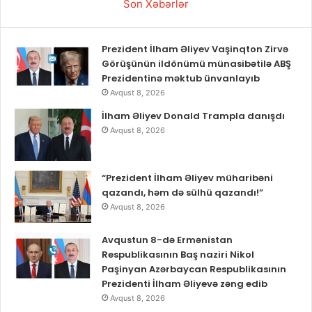
Son Xəbərlər
Prezident İlham Əliyev Vaşinqton Zirvə
Görüşünün ildönümü münasibətilə ABŞ
Prezidentinə məktub ünvanlayıb
Avqust 8, 2026
İlham Əliyev Donald Trampla danışdı
Avqust 8, 2026
“Prezident İlham Əliyev müharibəni
qazandı, həm də sülhü qazandı!”
Avqust 8, 2026
Avqustun 8-də Ermənistan
Respublikasının Baş naziri Nikol
Paşinyan Azərbaycan Respublikasının
Prezidenti İlham Əliyevə zəng edib
Avqust 8, 2026