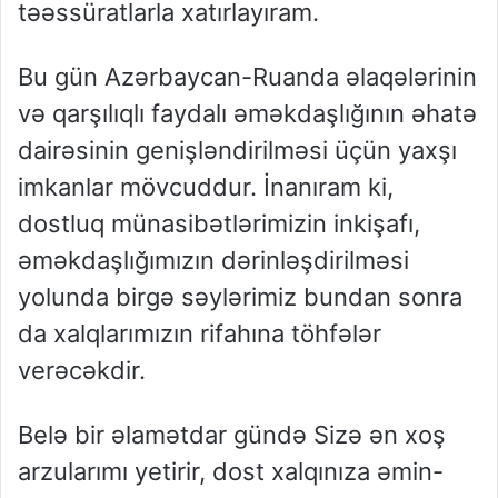
təəssüratlarla xatırlayıram.
Bu gün Azərbaycan-Ruanda əlaqələrinin
və qarşılıqlı faydalı əməkdaşlığının əhatə
dairəsinin genişləndirilməsi üçün yaxşı
imkanlar mövcuddur. İnanıram ki,
dostluq münasibətlərimizin inkişafı,
əməkdaşlığımızın dərinləşdirilməsi
yolunda birgə səylərimiz bundan sonra
da xalqlarımızın rifahına töhfələr
verəcəkdir.
Belə bir əlamətdar gündə Sizə ən xoş
arzularımı yetirir, dost xalqınıza əmin-