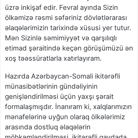
üzrə inkişaf edir. Fevral ayında Sizin
ölkəmizə rəsmi səfəriniz dövlətlərarası
əlaqələrimizin tarixində xüsusi yer tutur.
Mən Sizinlə səmimiyyət və qarşılıqlı
etimad şəraitində keçən görüşümüzü ən
xoş təəssüratlarla xatırlayıram.
Hazırda Azərbaycan-Somali ikitərəfli
münasibətlərinin gündəliyinin
genişləndirilməsi üçün yaxşı şərait
formalaşmışdır. İnanıram ki, xalqlarımızın
mənafelərinə uyğun olaraq ölkələrimiz
arasında dostluq əlaqələrin
möhkəmləndirilməsi, ikitərəfli qaydada