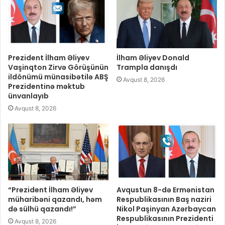
Prezident İlham Əliyev
İlham Əliyev Donald
Vaşinqton Zirvə Görüşünün
Trampla danışdı
ildönümü münasibətilə ABŞ
Avqust 8, 2026
Prezidentinə məktub
ünvanlayıb
Avqust 8, 2026
“Prezident İlham Əliyev
Avqustun 8-də Ermənistan
müharibəni qazandı, həm
Respublikasının Baş naziri
də sülhü qazandı!”
Nikol Paşinyan Azərbaycan
Respublikasının Prezidenti
Avqust 8, 2026