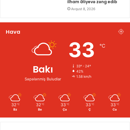
İlham Əliyevə zəng edib
Avqust 8, 2026
Hava
33
℃
Bakı
33º - 24º
42%
1.58 km/h
Səpələnmiş Buludlar
32
32
33
33
33
℃
℃
℃
℃
℃
Bz
Be
Ça
Ç
Ca