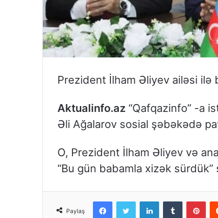
Prezident İlham Əliyev ailəsi ilə
Aktualinfo.az
“Qafqazinfo” -a is
Əli Ağalarov sosial şəbəkədə pa
O, Prezident İlham Əliyev və ana
“Bu gün babamla xizək sürdük” s
Facebook
Twitter
LinkedIn
Tumblr
Pinterest
Paylaş