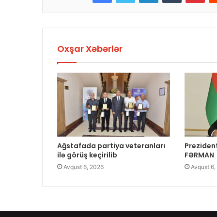
Oxşar Xəbərlər
Ağstafada partiya veteranları
Preziden
ilə görüş keçirilib
FƏRMAN
Avqust 6, 2026
Avqust 6,