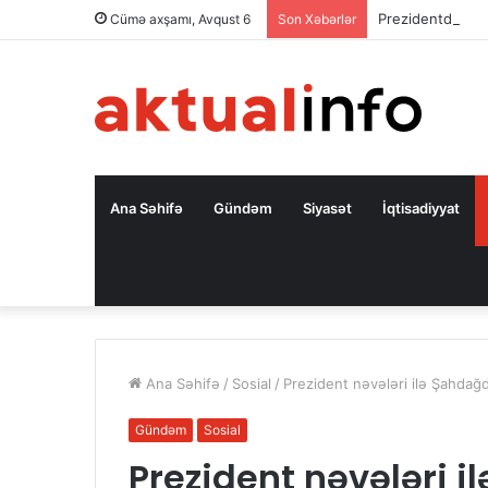
Prezidentdən A
Cümə axşamı, Avqust 6
Son Xəbərlər
Ana Səhifə
Gündəm
Siyasət
İqtisadiyyat
Ana Səhifə
/
Sosial
/
Prezident nəvələri ilə Şahdağ
Gündəm
Sosial
Prezident nəvələri 