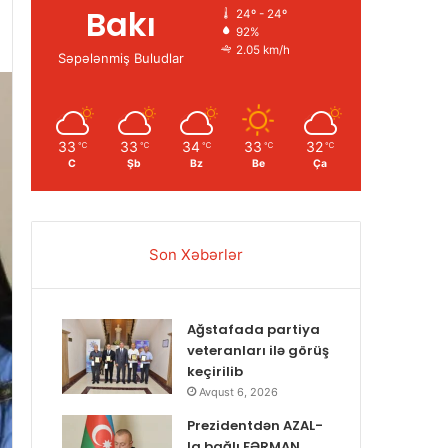
Bakı
24º - 24º
92%
2.05 km/h
Səpələnmiş Buludlar
33
33
34
33
32
℃
℃
℃
℃
℃
C
Şb
Bz
Be
Ça
Son Xəbərlər
Ağstafada partiya
veteranları ilə görüş
keçirilib
Avqust 6, 2026
Prezidentdən AZAL-
la bağlı FƏRMAN