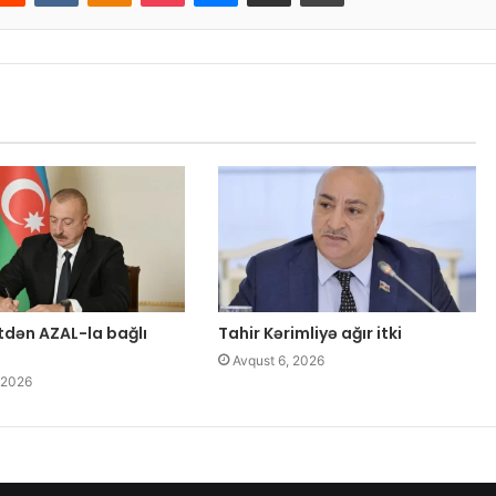
tdən AZAL-la bağlı
Tahir Kərimliyə ağır itki
Avqust 6, 2026
 2026