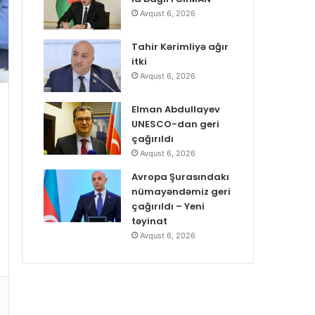
Avqust 6, 2026
Tahir Kərimliyə ağır
itki
Avqust 6, 2026
Elman Abdullayev
UNESCO-dan geri
çağırıldı
Avqust 6, 2026
Avropa Şurasındakı
nümayəndəmiz geri
çağırıldı – Yeni
təyinat
Avqust 6, 2026