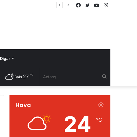
Facebook
Twitter
YouTube
Instagram
Digər
℃
27
Axtarış
Bakı
Hava
24
℃