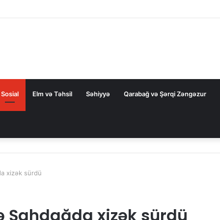
ZAL-la bağlı FƏRMAN
Sosial
Elm və Təhsil
Səhiyyə
Qarabağ və Şərqi Zəngəzur
da xizək sürdü
ilə Şahdağda xizək sürdü