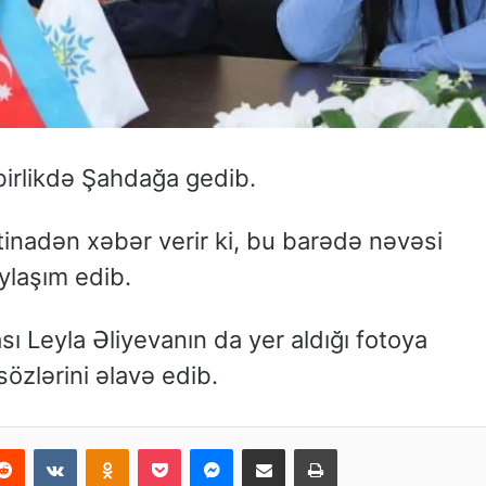
 birlikdə Şahdağa gedib.
tinadən xəbər verir ki, bu barədə nəvəsi
ylaşım edib.
sı Leyla Əliyevanın da yer aldığı fotoya
özlərini əlavə edib.
Reddit
VKontakte
Odnoklassniki
Pocket
Messenger
Email ilə paylaş
Print