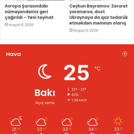
Avropa Şurasındakı
Ceyhun Bayramov: Zərurət
nümayəndəmiz geri
yaranarsa, dost
çağırıldı – Yeni təyinat
Ukraynaya da qaz tədarük
etməkdən məmnun olarıq
Avqust 6, 2026
Avqust 6, 2026
Hava
25
℃
Bakı
25º - 25º
92%
1.39 km/h
Açıq səma
25
33
33
34
33
℃
℃
℃
℃
℃