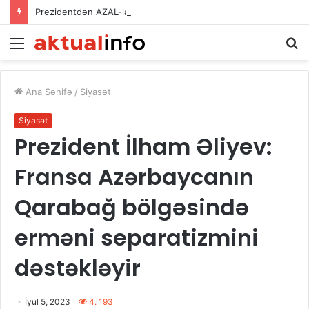
Prezidentdən AZAL-la bağlı FƏRMAN
Menu
Ax
Ana Səhifə
/
Siyasət
Siyasət
Prezident İlham Əliyev:
Fransa Azərbaycanın
Qarabağ bölgəsində
erməni separatizmini
dəstəkləyir
İyul 5, 2023
4. 193