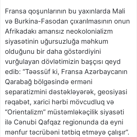
Fransa qoşunlarının bu yaxınlarda Mali
və Burkina-Fasodan çıxarılmasının onun
Afrikadakı amansız neokolonializm
siyasətinin uğursuzluğa məhkum
olduğunu bir daha göstərdiyini
vurğulayan dövlətimizin başçısı qeyd
edib: “Təəssüf ki, Fransa Azərbaycanın
Qarabağ bölgəsində erməni
separatizmini dəstəkləyərək, geosiyasi
rəqabət, xarici hərbi mövcudluq və
“Orientalizm” müstəmləkəçilik siyasəti
ilə Cənubi Qafqaz regionunda da eyni
mənfur təcrübəni tətbiq etməyə çalışır”.