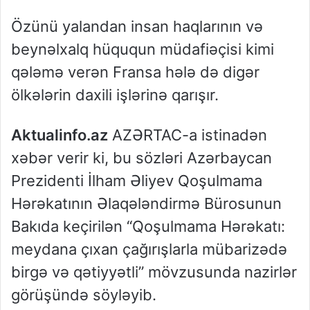
Özünü yalandan insan haqlarının və
beynəlxalq hüququn müdafiəçisi kimi
qələmə verən Fransa hələ də digər
ölkələrin daxili işlərinə qarışır.
Aktualinfo.az
AZƏRTAC-a istinadən
xəbər verir ki, bu sözləri Azərbaycan
Prezidenti İlham Əliyev Qoşulmama
Hərəkatının Əlaqələndirmə Bürosunun
Bakıda keçirilən “Qoşulmama Hərəkatı:
meydana çıxan çağırışlarla mübarizədə
birgə və qətiyyətli” mövzusunda nazirlər
görüşündə söyləyib.