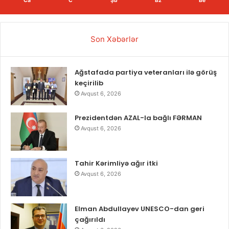
Ca
C
Şb
Bz
Be
Son Xəbərlər
Ağstafada partiya veteranları ilə görüş
keçirilib
Avqust 6, 2026
Prezidentdən AZAL-la bağlı FƏRMAN
Avqust 6, 2026
Tahir Kərimliyə ağır itki
Avqust 6, 2026
Elman Abdullayev UNESCO-dan geri
çağırıldı