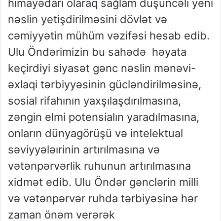
himayədarı olaraq sağlam düşüncəli yeni
nəslin yetişdirilməsini dövlət və
cəmiyyətin mühüm vəzifəsi hesab edib.
Ulu Öndərimizin bu sahədə həyata
keçirdiyi siyasət gənc nəslin mənəvi-
əxlaqi tərbiyyəsinin gücləndirilməsinə,
sosial rifahının yaxşılaşdırılmasına,
zəngin elmi potensialın yaradılmasına,
onların dünyagörüşü və intelektual
səviyyələırinin artırılmasına və
vətənpərvərlik ruhunun artırılmasına
xidmət edib. Ulu Öndər gənclərin milli
və vətənpərvər ruhda tərbiyəsinə hər
zaman önəm verərək