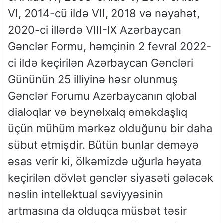
VI, 2014-cü ildə VII, 2018 və nəyahət,
2020-ci illərdə VIII-IX Azərbaycan
Gənclər Formu, həmçinin 2 fevral 2022-
ci ildə keçirilən Azərbaycan Gəncləri
Gününün 25 illiyinə həsr olunmuş
Gənclər Forumu Azərbaycanın qlobal
dialoqlar və beynəlxalq əməkdaşlıq
üçün mühüm mərkəz olduğunu bir daha
sübut etmişdir. Bütün bunlar deməyə
əsas verir ki, ölkəmizdə uğurla həyata
keçirilən dövlət gənclər siyasəti gələcək
nəslin intellektual səviyyəsinin
artmasına da olduqca müsbət təsir