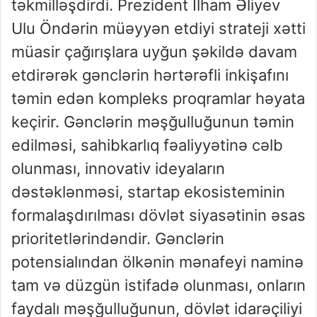
təkmilləşdirdi. Prezident İlham Əliyev
Ulu Öndərin müəyyən etdiyi strateji xətti
müasir çağırışlara uyğun şəkildə davam
etdirərək gənclərin hərtərəfli inkişafını
təmin edən kompleks proqramlar həyata
keçirir. Gənclərin məşğulluğunun təmin
edilməsi, sahibkarlıq fəaliyyətinə cəlb
olunması, innovativ ideyaların
dəstəklənməsi, startap ekosisteminin
formalaşdırılması dövlət siyasətinin əsas
prioritetlərindəndir. Gənclərin
potensialından ölkənin mənafeyi naminə
tam və düzgün istifadə olunması, onların
faydalı məşğulluğunun, dövlət idarəçiliyi