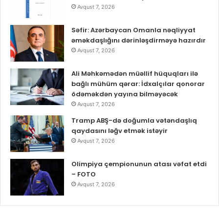
Avqust 7, 2026
Səfir: Azərbaycan Omanla nəqliyyat
əməkdaşlığını dərinləşdirməyə hazırdır
Avqust 7, 2026
Ali Məhkəmədən müəllif hüquqları ilə
bağlı mühüm qərar: İdxalçılar qonorar
ödəməkdən yayına bilməyəcək
Avqust 7, 2026
Tramp ABŞ-də doğumla vətəndaşlıq
qaydasını ləğv etmək istəyir
Avqust 7, 2026
Olimpiya çempionunun atası vəfat etdi
– FOTO
Avqust 7, 2026