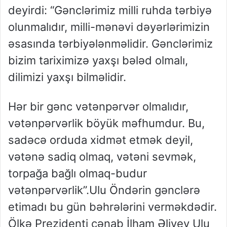
deyirdi: “Gənclərimiz milli ruhda tərbiyə
olunmalıdır, milli-mənəvi dəyərlərimizin
əsasında tərbiyələnməlidir. Gənclərimiz
bizim tariximizə yaxşı bələd olmalı,
dilimizi yaxşı bilməlidir.
Hər bir gənc vətənpərvər olmalıdır,
vətənpərvərlik böyük məfhumdur. Bu,
sadəcə orduda xidmət etmək deyil,
vətənə sadiq olmaq, vətəni sevmək,
torpağa bağlı olmaq-budur
vətənpərvərlik”.Ulu Öndərin gənclərə
etimadı bu gün bəhrələrini verməkdədir.
Ölkə Prezidenti cənab İlham Əliyev Ulu