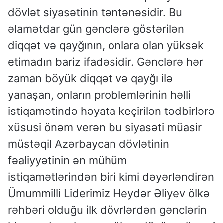
dövlət siyasətinin təntənəsidir. Bu
əlamətdar gün gənclərə göstərilən
diqqət və qayğının, onlara olan yüksək
etimadın bariz ifadəsidir. Gənclərə hər
zaman böyük diqqət və qayğı ilə
yanaşan, onların problemlərinin həlli
istiqamətində həyata keçirilən tədbirlərə
xüsusi önəm verən bu siyasəti müasir
müstəqil Azərbaycan dövlətinin
fəaliyyətinin ən mühüm
istiqamətlərindən biri kimi dəyərləndirən
Ümummilli Liderimiz Heydər Əliyev ölkə
rəhbəri olduğu ilk dövrlərdən gənclərin