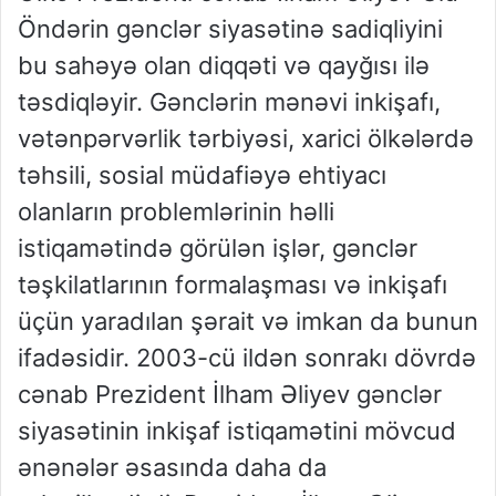
Öndərin gənclər siyasətinə sadiqliyini
bu sahəyə olan diqqəti və qayğısı ilə
təsdiqləyir. Gənclərin mənəvi inkişafı,
vətənpərvərlik tərbiyəsi, xarici ölkələrdə
təhsili, sosial müdafiəyə ehtiyacı
olanların problemlərinin həlli
istiqamətində görülən işlər, gənclər
təşkilatlarının formalaşması və inkişafı
üçün yaradılan şərait və imkan da bunun
ifadəsidir. 2003-cü ildən sonrakı dövrdə
cənab Prezident İlham Əliyev gənclər
siyasətinin inkişaf istiqamətini mövcud
ənənələr əsasında daha da