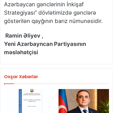
Azərbaycan gənclərinin İnkişaf
Strategiyası” dövlətimizdə gənclərə
göstərilən qayğının barız nümunəsidir.
Ramin Əliyev ,
Yeni Azərbayncan Partiyasının
məsləhətçisi
Oxşar Xəbərlər