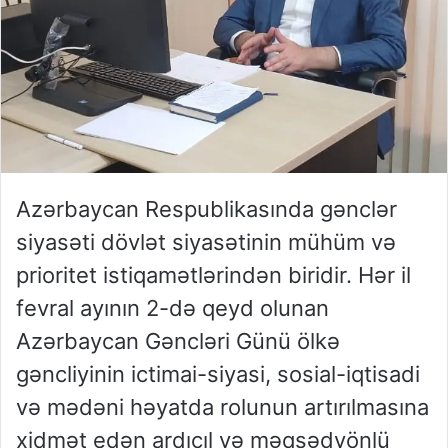
Azərbaycan Respublikasında gənclər
siyasəti dövlət siyasətinin mühüm və
prioritet istiqamətlərindən biridir. Hər il
fevral ayının 2-də qeyd olunan
Azərbaycan Gəncləri Günü ölkə
gəncliyinin ictimai-siyasi, sosial-iqtisadi
və mədəni həyatda rolunun artırılmasına
xidmət edən ardıcıl və məqsədyönlü