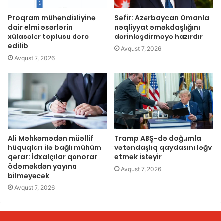
Proqram mühəndisliyinə
Səfir: Azərbaycan Omanla
dair elmi əsərlərin
nəqliyyat əməkdaşlığını
xülasələr toplusu dərc
dərinləşdirməyə hazırdır
edilib
Avqust 7, 2026
Avqust 7, 2026
Ali Məhkəmədən müəllif
Tramp ABŞ-də doğumla
hüquqları ilə bağlı mühüm
vətəndaşlıq qaydasını ləğv
qərar: İdxalçılar qonorar
etmək istəyir
ödəməkdən yayına
Avqust 7, 2026
bilməyəcək
Avqust 7, 2026