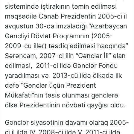
sistemində iştirakının təmin edilməsi
məqsədilə Cənab Prezidentin 2005-ci il
avqustun 30-da imzaladığı “Azərbaycan
Gəncliyi Dövlət Proqramının (2005-
2009-cu illər) təsdiq edilməsi haqqında”
Sərəncam, 2007-ci ilin “Gənclər İli” elan
edilməsi, 2011-ci ildə Gənclər Fondu
yaradılması və 2013-cü ildə ölkədə ilk
dəfə “Gənclər üçün Prezident
Mükafatı”nın təsis olunması gənclərə
ölkə Prezidentinin növbəti qayğısı oldu.
Gənclər siyasətinin davamı olaraq 2005-
ci il ildə IV, 2008-ci ildə V, 2011-ci ildə