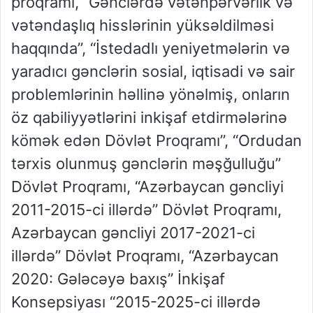
proqramı, “Gənclərdə vətənpərvərlik və
vətəndaşlıq hisslərinin yüksəldilməsi
haqqında”, “İstedadlı yeniyetmələrin və
yaradıcı gənclərin sosial, iqtisadi və sair
problemlərinin həllinə yönəlmiş, onların
öz qabiliyyətlərini inkişaf etdirmələrinə
kömək edən Dövlət Proqramı”, “Ordudan
tərxis olunmuş gənclərin məşğulluğu”
Dövlət Proqramı, “Azərbaycan gəncliyi
2011-2015-ci illərdə” Dövlət Proqramı,
Azərbaycan gəncliyi 2017-2021-ci
illərdə” Dövlət Proqramı, “Azərbaycan
2020: Gələcəyə baxış” İnkişaf
Konsepsiyası “2015-2025-ci illərdə