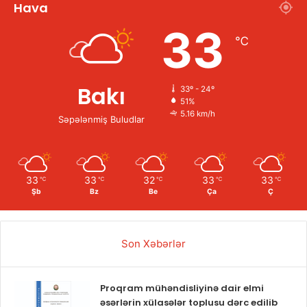
Hava
33
℃
Bakı
33º - 24º
51%
5.16 km/h
Səpələnmiş Buludlar
33
33
32
33
33
℃
℃
℃
℃
℃
Şb
Bz
Be
Ça
Ç
Son Xəbərlər
Proqram mühəndisliyinə dair elmi
əsərlərin xülasələr toplusu dərc edilib