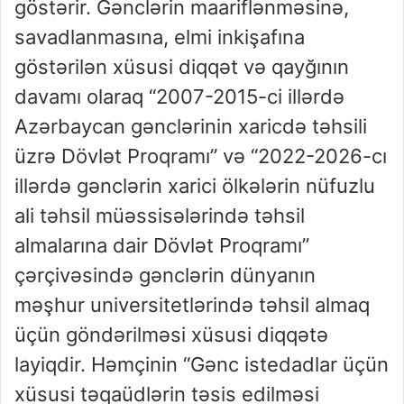
göstərir. Gənclərin maariflənməsinə,
savadlanmasına, elmi inkişafına
göstərilən xüsusi diqqət və qayğının
davamı olaraq “2007-2015-ci illərdə
Azərbaycan gənclərinin xaricdə təhsili
üzrə Dövlət Proqramı” və “2022-2026-cı
illərdə gənclərin xarici ölkələrin nüfuzlu
ali təhsil müəssisələrində təhsil
almalarına dair Dövlət Proqramı”
çərçivəsində gənclərin dünyanın
məşhur universitetlərində təhsil almaq
üçün göndərilməsi xüsusi diqqətə
layiqdir. Həmçinin “Gənc istedadlar üçün
xüsusi təqaüdlərin təsis edilməsi