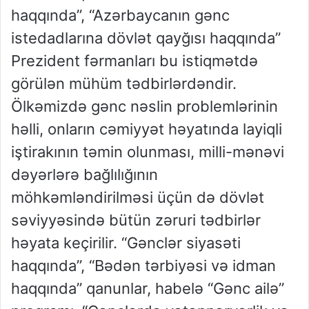
haqqında”, “Azərbaycanın gənc
istedadlarına dövlət qayğısı haqqında”
Prezident fərmanları bu istiqmətdə
görülən mühüm tədbirlərdəndir.
Ölkəmizdə gənc nəslin problemlərinin
həlli, onların cəmiyyət həyatında layiqli
iştirakının təmin olunması, milli-mənəvi
dəyərlərə bağlılığının
möhkəmləndirilməsi üçün də dövlət
səviyyəsində bütün zəruri tədbirlər
həyata keçirilir. “Gənclər siyasəti
haqqında”, “Bədən tərbiyəsi və idman
haqqında” qanunlar, habelə “Gənc ailə”