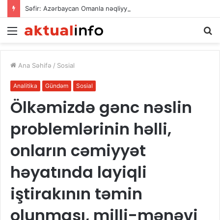
Səfir: Azərbaycan Omanla nəqliyyat əməkdaşlığını dərinləşdirməyə hazırdır
Menu
A
Ana Səhifə
/
Sosial
Analitika
Gündəm
Sosial
Ölkəmizdə gənc nəslin
problemlərinin həlli,
onların cəmiyyət
həyatında layiqli
iştirakının təmin
olunması, milli-mənəvi