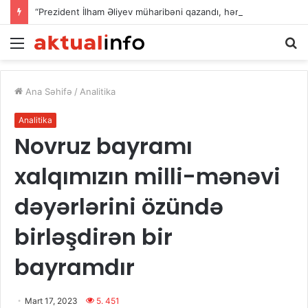
“Prezident İlham Əliyev müharibəni qazandı, həm də sülhü qazandı!”
Menu
Ax
Ana Səhifə
/
Analitika
Analitika
Novruz bayramı
xalqımızın milli-mənəvi
dəyərlərini özündə
birləşdirən bir
bayramdır
Mart 17, 2023
5. 451