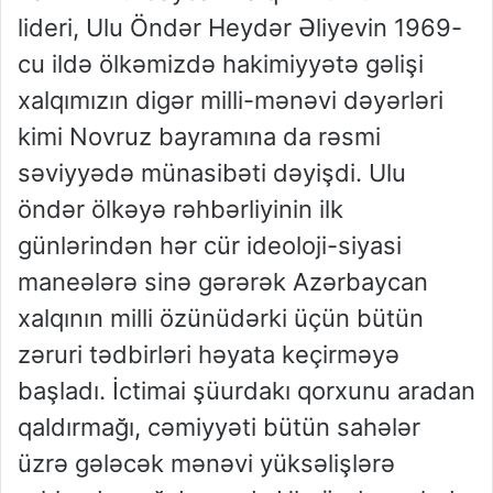
lideri, Ulu Öndər Heydər Əliyevin 1969-
cu ildə ölkəmizdə hakimiyyətə gəlişi
xalqımızın digər milli-mənəvi dəyərləri
kimi Novruz bayramına da rəsmi
səviyyədə münasibəti dəyişdi. Ulu
öndər ölkəyə rəhbərliyinin ilk
günlərindən hər cür ideoloji-siyasi
maneələrə sinə gərərək Azərbaycan
xalqının milli özünüdərki üçün bütün
zəruri tədbirləri həyata keçirməyə
başladı. İctimai şüurdakı qorxunu aradan
qaldırmağı, cəmiyyəti bütün sahələr
üzrə gələcək mənəvi yüksəlişlərə