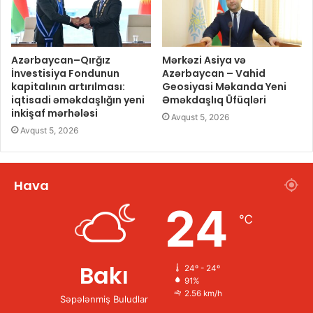
Azərbaycan–Qırğız
Mərkəzi Asiya və
İnvestisiya Fondunun
Azərbaycan – Vahid
kapitalının artırılması:
Geosiyasi Məkanda Yeni
iqtisadi əməkdaşlığın yeni
Əməkdaşlıq Üfüqləri
inkişaf mərhələsi
Avqust 5, 2026
Avqust 5, 2026
Hava
24
℃
Bakı
24º - 24º
91%
2.56 km/h
Səpələnmiş Buludlar