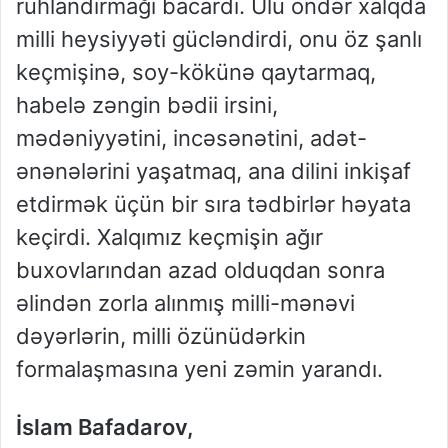
ruhlandırmağı bacardı. Ulu öndər xalqda
milli heysiyyəti gücləndirdi, onu öz şanlı
keçmişinə, soy-kökünə qaytarmaq,
habelə zəngin bədii irsini,
mədəniyyətini, incəsənətini, adət-
ənənələrini yaşatmaq, ana dilini inkişaf
etdirmək üçün bir sıra tədbirlər həyata
keçirdi. Xalqımız keçmişin ağır
buxovlarından azad olduqdan sonra
əlindən zorla alınmış milli-mənəvi
dəyərlərin, milli özünüdərkin
formalaşmasına yeni zəmin yarandı.
İslam Bafadarov,