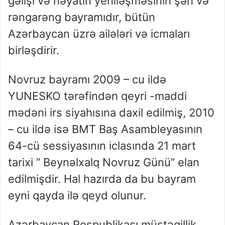
gəlişi və həyatın yeniləşməsinin şən və
rəngarəng bayramıdır, bütün
Azərbaycan üzrə ailələri və icmaları
birləşdirir.
Novruz bayramı 2009 – cu ildə
YUNESKO tərəfindən qeyri -maddi
mədəni irs siyahısına daxil edilmiş, 2010
– cu ildə isə BMT Baş Asambleyasının
64-cü sessiyasının iclasında 21 mart
tarixi ” Beynəlxalq Novruz Günü” elan
edilmişdir. Hal hazırda da bu bayram
eyni qayda ilə qeyd olunur.
Azərbaycan Respublikası müstəqillik