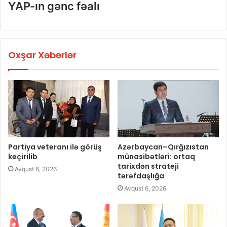
YAP-ın gənc fəalı
Oxşar Xəbərlər
Partiya veteranı ilə görüş
Azərbaycan–Qırğızıstan
keçirilib
münasibətləri: ortaq
tarixdən strateji
Avqust 6, 2026
tərəfdaşlığa
Avqust 6, 2026