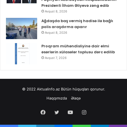
Prezidenti İlham Əliyevə zəng edib
Avqust 8, 2026
Ağdaşda baş vermiş hadisə ilə bağlı
polis araşdırma aparır
Avqust 8, 2026
Proqram mühəndisliyinə dair elmi
əsərlərin xülasələr toplusu dərc edilib
Avqust 7, 2026
© 2022
Aktualinfo.az
Bütün hüquqları qorunur.
Haqqımızda
Əlaqə
Facebook
Twitter
YouTube
Instagram