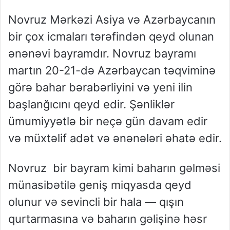
Novruz Mərkəzi Asiya və Azərbaycanın
bir çox icmaları tərəfindən qeyd olunan
ənənəvi bayramdır. Novruz bayramı
martın 20-21-də Azərbaycan təqviminə
görə bahar bərabərliyini və yeni ilin
başlanğıcını qeyd edir. Şənliklər
ümumiyyətlə bir neçə gün davam edir
və müxtəlif adət və ənənələri əhatə edir.
Novruz bir bayram kimi baharın gəlməsi
münasibətilə geniş miqyasda qeyd
olunur və sevincli bir hala — qışın
qurtarmasına və baharın gəlişinə həsr