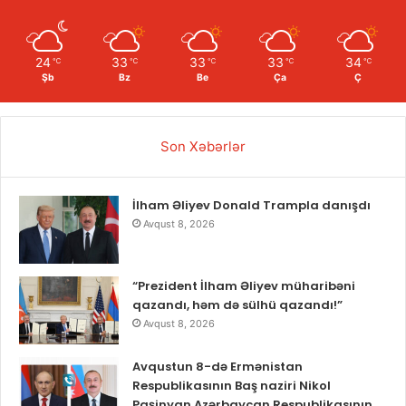
24
33
33
33
34
℃
℃
℃
℃
℃
Şb
Bz
Be
Ça
Ç
Son Xəbərlər
İlham Əliyev Donald Trampla danışdı
Avqust 8, 2026
“Prezident İlham Əliyev müharibəni
qazandı, həm də sülhü qazandı!”
Avqust 8, 2026
Avqustun 8-də Ermənistan
Respublikasının Baş naziri Nikol
Paşinyan Azərbaycan Respublikasının