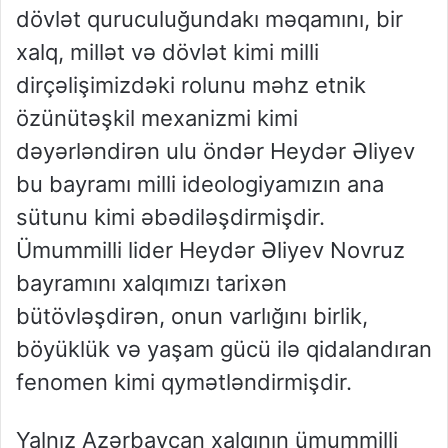
dövlət quruculuğundakı məqamını, bir
xalq, millət və dövlət kimi milli
dirçəlişimizdəki rolunu məhz etnik
özünütəşkil mexanizmi kimi
dəyərləndirən ulu öndər Heydər Əliyev
bu bayramı milli ideologiyamızın ana
sütunu kimi əbədiləşdirmişdir.
Ümummilli lider Heydər Əliyev Novruz
bayramını xalqımızı tarixən
bütövləşdirən, onun varlığını birlik,
böyüklük və yaşam gücü ilə qidalandıran
fenomen kimi qymətləndirmişdir.
Yalnız Azərbaycan xalqının ümummilli