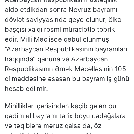
əldə etdikdən sonra Novruz bayramı
dövlət səviyyəsində qeyd olunur, ölkə
başçısı xalqı rəsmi müraciətlə təbrik
edir. Milli Məclisdə qəbul olunmuş
“Azərbaycan Respublikasının bayramları
haqqında” qanuna və Azərbaycan
Respublikasının Əmək Məcəlləsinin 105-
ci maddəsinə əsasən bu bayram iş günü
hesab edilmir.
Minilliklər içərisindən keçib gələn bu
qədim el bayramı tarix boyu qadağalara
və təqiblərə məruz qalsa da, öz