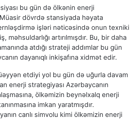
nsiyası bu gün də ölkənin enerji
 Müasir dövrdə stansiyada həyata
nləşdirmə işləri nəticəsində onun texniki
ş, məhsuldarlığı artırılmışdır. Bu, bir daha
amanında atdığı strateji addımlar bu gün
canın dayanıqlı inkişafına xidmət edir.
üəyyən etdiyi yol bu gün də uğurla davam
ulan enerji strategiyası Azərbaycanın
alaşmasına, ölkəmizin beynəlxalq enerji
 tanınmasına imkan yaratmışdır.
yanın canlı simvolu kimi ölkəmizin enerji