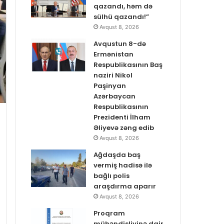
qazandı, həm də
sülhü qazandı!”
Avqust 8, 2026
Avqustun 8-də
Ermənistan
Respublikasının Baş
naziri Nikol
Paşinyan
Azərbaycan
Respublikasının
Prezidenti İlham
Əliyevə zəng edib
Avqust 8, 2026
Ağdaşda baş
vermiş hadisə ilə
bağlı polis
araşdırma aparır
Avqust 8, 2026
Proqram
mühəndisliyinə dair