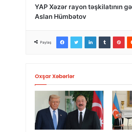
YAP Xəzər rayon təşkilatının gə
Aslan Hümbətov
Facebook
Twitter
LinkedIn
Tumblr
Pinterest
Paylaş
Oxşar Xəbərlər