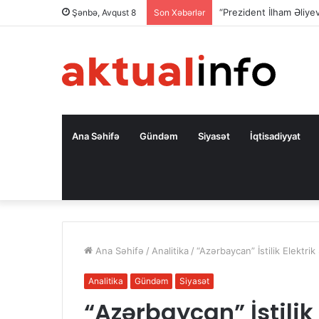
“Prezident İlham Əliy
Şənbə, Avqust 8
Son Xəbərlər
Ana Səhifə
Gündəm
Siyasət
İqtisadiyyat
Ana Səhifə
/
Analitika
/
“Azərbaycan” İstilik Elektri
Analitika
Gündəm
Siyasət
“Azərbaycan” İstilik