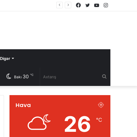
Facebook
Twitter
YouTube
Instagram
Digər
℃
30
Axtarış
Bakı
Hava
26
℃