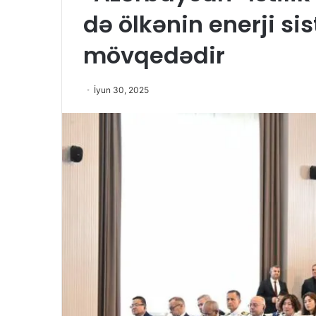
də ölkənin enerji si
mövqedədir
İyun 30, 2025