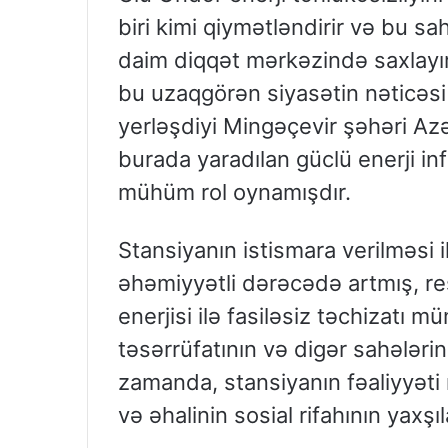
biri kimi qiymətləndirir və bu s
daim diqqət mərkəzində saxlayır
bu uzaqgörən siyasətin nəticəsi 
yerləşdiyi Mingəçevir şəhəri Az
burada yaradılan güclü enerji in
mühüm rol oynamışdır.
Stansiyanın istismara verilməsi 
əhəmiyyətli dərəcədə artmış, res
enerjisi ilə fasiləsiz təchizatı
təsərrüfatının və digər sahələri
zamanda, stansiyanın fəaliyyəti 
və əhalinin sosial rifahının yaxş