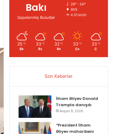
Bakı
26º - 24º
90%
4.01 km/h
Səpələnmiş Buludlar
25
33
32
33
33
℃
℃
℃
℃
℃
Şb
Bz
Be
Ça
Ç
Son Xəbərlər
İlham Əliyev Donald
Trampla danışdı
Avqust 8, 2026
“Prezident İlham
Əliyev müharibəni