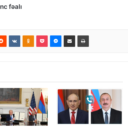
nc fəalı
Reddit
VKontakte
Odnoklassniki
Pocket
Messenger
Email ilə paylaş
Print