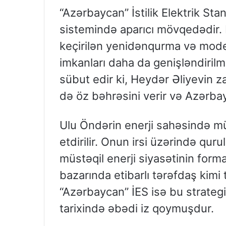
“Azərbaycan” İstilik Elektrik Sta
sistemində aparıcı mövqedədir.
keçirilən yenidənqurma və moder
imkanları daha da genişləndirilmi
sübut edir ki, Heydər Əliyevin z
də öz bəhrəsini verir və Azərbay
Ulu Öndərin enerji sahəsində m
etdirilir. Onun irsi üzərində qur
müstəqil enerji siyasətinin form
bazarında etibarlı tərəfdaş kimi
“Azərbaycan” İES isə bu strategi
tarixində əbədi iz qoymuşdur.