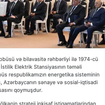
büsü və bilavasitə rəhbərliyi ilə 1974-cü
tilik Elektrik Stansiyasının təməli
s respublikamızın energetika sisteminin
, Azərbaycanın sənaye və sosial-iqtisadi
əsasını qoymuşdur.
 ölkənin strateji inkişaf istiqamətlərindən