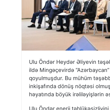
Ulu Öndər Heydər Əliyevin təşəb
ildə Mingəçevirdə “Azərbaycan” İs
qoyulmuşdur. Bu mühüm təşəbbü
inkişafında dönüş nöqtəsi olmuş
həyatında böyük irəliləyişlərin 
Ulu Öndər enerji təhlükəsizliyini