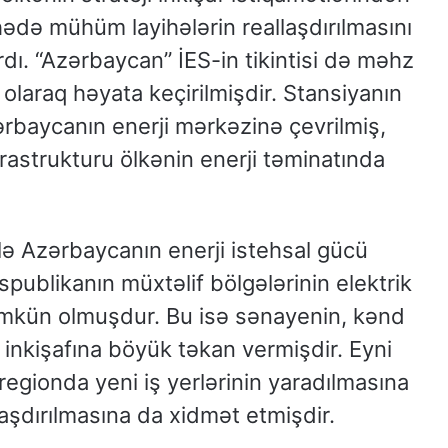
ahədə mühüm layihələrin reallaşdırılmasını
dı. “Azərbaycan” İES-in tikintisi də məhz
olaraq həyata keçirilmişdir. Stansiyanın
ərbaycanın enerji mərkəzinə çevrilmiş,
frastrukturu ölkənin enerji təminatında
ilə Azərbaycanın enerji istehsal gücü
publikanın müxtəlif bölgələrinin elektrik
 mümkün olmuşdur. Bu isə sənayenin, kənd
n inkişafına böyük təkan vermişdir. Eyni
regionda yeni iş yerlərinin yaradılmasına
ılaşdırılmasına da xidmət etmişdir.