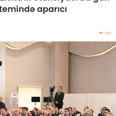
stemində aparıcı
1. 822