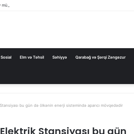
ev müharibəni qazandı, həm də sülhü qazandı!”
Sosial
Elm və Təhsil
Səhiyyə
Qarabağ və Şərqi Zəngəzur
k Stansiyası bu gün də ölkənin enerji sistemində aparıcı mövqedədir
 Elektrik Stansiyası bu gün