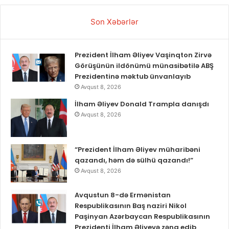
Son Xəbərlər
Prezident İlham Əliyev Vaşinqton Zirvə
Görüşünün ildönümü münasibətilə ABŞ
Prezidentinə məktub ünvanlayıb
Avqust 8, 2026
İlham Əliyev Donald Trampla danışdı
Avqust 8, 2026
“Prezident İlham Əliyev müharibəni
qazandı, həm də sülhü qazandı!”
Avqust 8, 2026
Avqustun 8-də Ermənistan
Respublikasının Baş naziri Nikol
Paşinyan Azərbaycan Respublikasının
Prezidenti İlham Əliyevə zəng edib