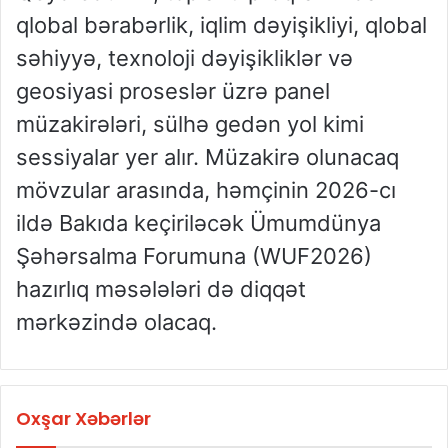
qlobal bərabərlik, iqlim dəyişikliyi, qlobal
səhiyyə, texnoloji dəyişikliklər və
geosiyasi proseslər üzrə panel
müzakirələri, sülhə gedən yol kimi
sessiyalar yer alır. Müzakirə olunacaq
mövzular arasında, həmçinin 2026-cı
ildə Bakıda keçiriləcək Ümumdünya
Şəhərsalma Forumuna (WUF2026)
hazırlıq məsələləri də diqqət
mərkəzində olacaq.
Oxşar Xəbərlər