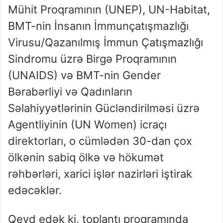
Mühit Proqramının (UNEP), UN-Habitat,
BMT-nin İnsanın İmmunçatışmazlığı
Virusu/Qazanılmış İmmun Çatışmazlığı
Sindromu üzrə Birgə Proqramının
(UNAIDS) və BMT-nin Gender
Bərabərliyi və Qadınların
Səlahiyyətlərinin Gücləndirilməsi üzrə
Agentliyinin (UN Women) icraçı
direktorları, o cümlədən 30-dan çox
ölkənin sabiq ölkə və hökumət
rəhbərləri, xarici işlər nazirləri iştirak
edəcəklər.
Qeyd edək ki, toplantı proqramında