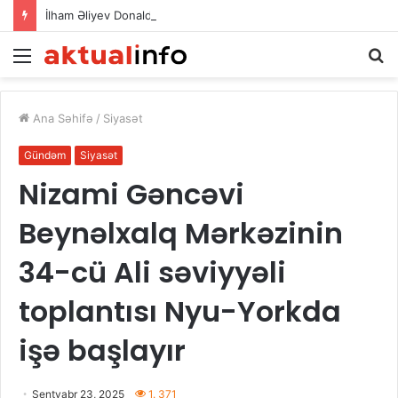
İlham Əliyev Donald Trampla danışdı
Menu
A
Ana Səhifə
/
Siyasət
Gündəm
Siyasət
Nizami Gəncəvi
Beynəlxalq Mərkəzinin
34-cü Ali səviyyəli
toplantısı Nyu-Yorkda
işə başlayır
Sentyabr 23, 2025
1. 371