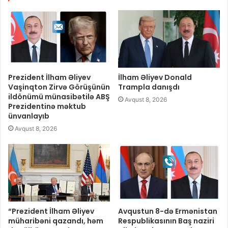
Prezident İlham Əliyev
İlham Əliyev Donald
Vaşinqton Zirvə Görüşünün
Trampla danışdı
ildönümü münasibətilə ABŞ
Avqust 8, 2026
Prezidentinə məktub
ünvanlayıb
Avqust 8, 2026
“Prezident İlham Əliyev
Avqustun 8-də Ermənistan
müharibəni qazandı, həm
Respublikasının Baş naziri