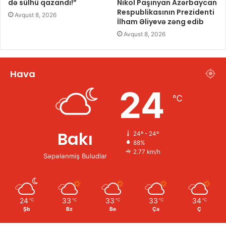
də sülhü qazandı!”
Nikol Paşinyan Azərbaycan
Respublikasının Prezidenti
Avqust 8, 2026
İlham Əliyevə zəng edib
Avqust 8, 2026
Hava
24
℃
Bakı
24º - 24º
88%
2.77 km/h
Səpələnmiş Buludlar
24
33
33
33
34
℃
℃
℃
℃
℃
Şb
Bz
Be
Ça
Ç