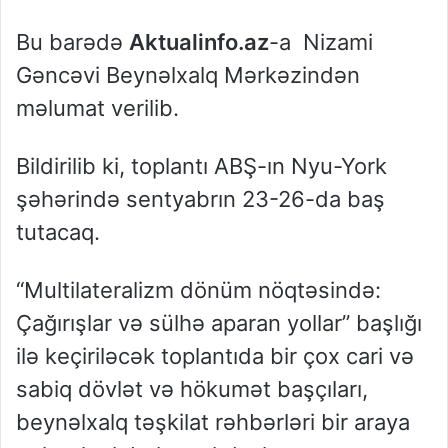
Bu barədə
Aktualinfo.az
-a Nizami
Gəncəvi Beynəlxalq Mərkəzindən
məlumat verilib.
Bildirilib ki, toplantı ABŞ-ın Nyu-York
şəhərində sentyabrın 23-26-da baş
tutacaq.
“Multilateralizm dönüm nöqtəsində:
Çağırışlar və sülhə aparan yollar” başlığı
ilə keçiriləcək toplantıda bir çox cari və
sabiq dövlət və hökumət başçıları,
beynəlxalq təşkilat rəhbərləri bir araya