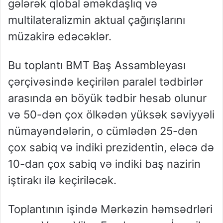
gələrək qlobal əməkdaşlıq və
multilateralizmin aktual çağırışlarını
müzakirə edəcəklər.
Bu toplantı BMT Baş Assambleyası
çərçivəsində keçirilən paralel tədbirlər
arasında ən böyük tədbir hesab olunur
və 50-dən çox ölkədən yüksək səviyyəli
nümayəndələrin, o cümlədən 25-dən
çox sabiq və indiki prezidentin, eləcə də
10-dan çox sabiq və indiki baş nazirin
iştirakı ilə keçiriləcək.
Toplantının işində Mərkəzin həmsədrləri