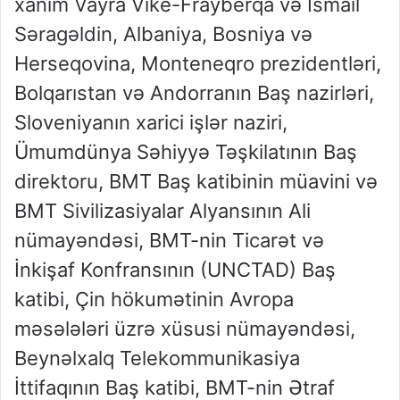
xanım Vayra Vike-Frayberqa və İsmail
Səragəldin, Albaniya, Bosniya və
Herseqovina, Monteneqro prezidentləri,
Bolqarıstan və Andorranın Baş nazirləri,
Sloveniyanın xarici işlər naziri,
Ümumdünya Səhiyyə Təşkilatının Baş
direktoru, BMT Baş katibinin müavini və
BMT Sivilizasiyalar Alyansının Ali
nümayəndəsi, BMT-nin Ticarət və
İnkişaf Konfransının (UNCTAD) Baş
katibi, Çin hökumətinin Avropa
məsələləri üzrə xüsusi nümayəndəsi,
Beynəlxalq Telekommunikasiya
İttifaqının Baş katibi, BMT-nin Ətraf