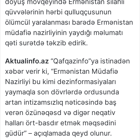
döyüş mövqeyində Ermənistan silahlı
qüvvələrinin hərbi qulluqçusunun
ölümcül yaralanması barədə Ermənistan
müdafiə nazirliyinin yaydığı məlumatı
qəti surətdə təkzib edirik.
Aktualinfo.az
“Qafqazinfo”ya istinadən
xəbər verir ki, “Ermənistan Müdafiə
Nazirliyi bu kimi dezinformasiyaları
yaymaqla son dövrlərdə ordusunda
artan intizamsızlıq nəticəsində baş
verən özünəqəsd və digər neqativ
halları ört-basdır etmək məqsədini
güdür” – açıqlamada qeyd olunur.