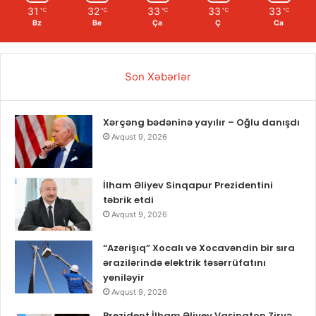
31
32
33
33
33
℃
℃
℃
℃
℃
Bz
Be
Ça
Ç
Ca
Son Xəbərlər
Xərçəng bədəninə yayılır – Oğlu danışdı
Avqust 9, 2026
İlham Əliyev Sinqapur Prezidentini
təbrik etdi
Avqust 9, 2026
“Azərişıq” Xocalı və Xocavəndin bir sıra
ərazilərində elektrik təsərrüfatını
yeniləyir
Avqust 9, 2026
Prezident İlham Əliyev Vaşinqton Zirvə