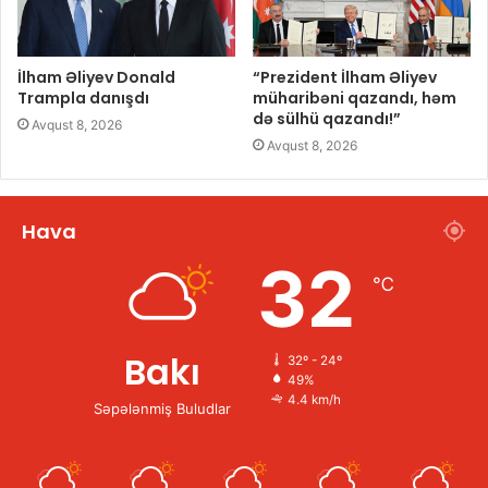
İlham Əliyev Donald
“Prezident İlham Əliyev
Trampla danışdı
müharibəni qazandı, həm
də sülhü qazandı!”
Avqust 8, 2026
Avqust 8, 2026
Hava
32
℃
Bakı
32º - 24º
49%
4.4 km/h
Səpələnmiş Buludlar