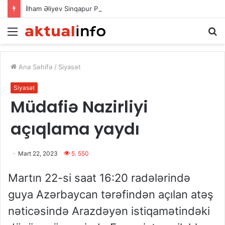
İlham Əliyev Sinqapur Prezidentini təbrik etdi
Menu
Ax
Ana Səhifə
/
Siyasət
Siyasət
Müdafiə Nazirliyi
açıqlama yaydı
Mart 22, 2023
5. 550
Martın 22-si saat 16:20 radələrində
guya Azərbaycan tərəfindən açılan atəş
nəticəsində Arazdəyən istiqamətindəki