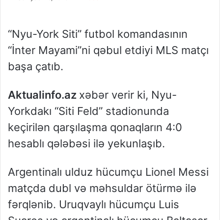
“Nyu-York Siti” futbol komandasının
“İnter Mayami”ni qəbul etdiyi MLS matçı
başa çatıb.
Aktualinfo.az
xəbər verir ki, Nyu-
Yorkdakı “Siti Feld” stadionunda
keçirilən qarşılaşma qonaqların 4:0
hesablı qələbəsi ilə yekunlaşıb.
Argentinalı ulduz hücumçu Lionel Messi
matçda dubl və məhsuldar ötürmə ilə
fərqlənib. Uruqvaylı hücumçu Luis