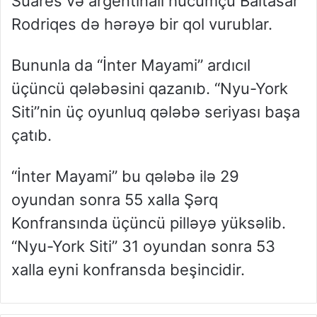
Suares və argentinalı hücumçu Baltasar
Rodriqes də hərəyə bir qol vurublar.
Bununla da “İnter Mayami” ardıcıl
üçüncü qələbəsini qazanıb. “Nyu-York
Siti”nin üç oyunluq qələbə seriyası başa
çatıb.
“İnter Mayami” bu qələbə ilə 29
oyundan sonra 55 xalla Şərq
Konfransında üçüncü pilləyə yüksəlib.
“Nyu-York Siti” 31 oyundan sonra 53
xalla eyni konfransda beşincidir.