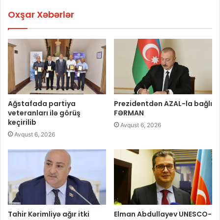
Oxşar Xəbərlər
Ağstafada partiya
Prezidentdən AZAL-la bağlı
veteranları ilə görüş
FƏRMAN
keçirilib
Avqust 6, 2026
Avqust 6, 2026
Tahir Kərimliyə ağır itki
Elman Abdullayev UNESCO-