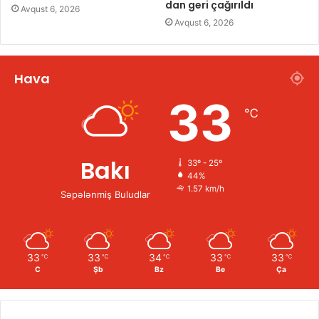
dan geri çağırıldı
Avqust 6, 2026
Avqust 6, 2026
Hava
33
℃
Bakı
33º - 25º
44%
1.57 km/h
Səpələnmiş Buludlar
33
33
34
33
33
℃
℃
℃
℃
℃
C
Şb
Bz
Be
Ça