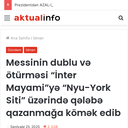
Prezidentdən AZAL-la bağlı FƏRMAN
Menu
A
Ana Səhifə
/
İdman
Gündəm
İdman
Messinin dublu və
ötürməsi “İnter
Mayami”yə “Nyu-York
Siti” üzərində qələbə
qazanmağa kömək edib
Sentyabr 25, 2025
2. 038