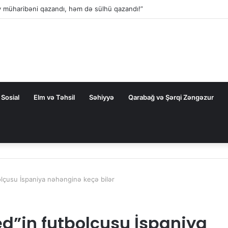
Sosial
Elm və Təhsil
Səhiyyə
Qarabağ və Şərqi Zəngəzur
lçusu İspaniya nəhənginə keçə bilər
d”in futbolçusu İspaniya