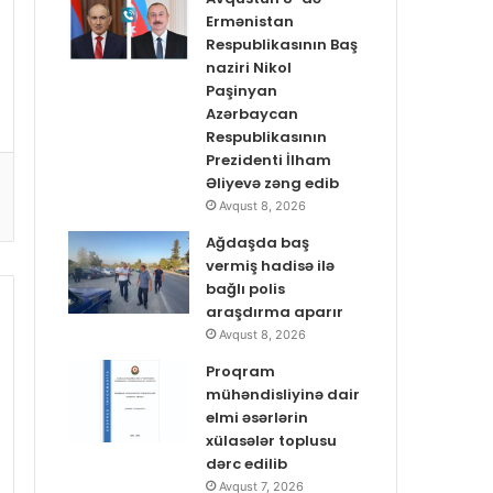
Ermənistan
Respublikasının Baş
naziri Nikol
Paşinyan
Azərbaycan
Respublikasının
Prezidenti İlham
Əliyevə zəng edib
Avqust 8, 2026
Ağdaşda baş
vermiş hadisə ilə
bağlı polis
araşdırma aparır
Avqust 8, 2026
Proqram
mühəndisliyinə dair
elmi əsərlərin
xülasələr toplusu
dərc edilib
Avqust 7, 2026