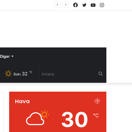
Facebook
Twitter
YouTube
Instagram
Avqustun 8-də Ermənistan Respublikasının Baş naziri Nikol Paşinyan Azərbaycan Respublikasının Prezidenti İlham Əliyevə zəng edib
Digər
℃
32
Axtarış
Bakı
Hava
30
℃