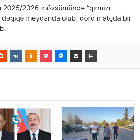
olçu 2025/2026 mövsümündə “qırmızı
6 dəqiqə meydanda olub, dörd matçda bir
b.
Reddit
VKontakte
Odnoklassniki
Pocket
Messenger
Email ilə paylaş
Print