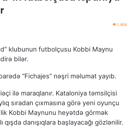
r
1. 908
ed” klubunun futbolçusu Kobbi Maynu
irə bilər.
 barədə “Fichajes” nəşri məlumat yayıb.
çi ilə maraqlanır. Kataloniya təmsilçisi
lıq sıradan çıxmasına görə yeni oyunçu
 Flik Kobbi Maynunu heyətdə görmək
lı qışda danışıqlara başlayacağı gözlənilir.