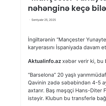
nəhənginə keçə bilə
Sentyabr 25, 2025
İngiltərənin “Mançester Yunayt
karyerasını İspaniyada davam etd
Aktualinfo.az
xəbər verir ki, bu
“Barselona” 20 yaşlı yarımmüdafiə
Qavinin zədə səbəbindən 4-5 ay
axtarır. Baş məşqçi Hans-Diter
istəyir. Klubun bu transferlə bağ