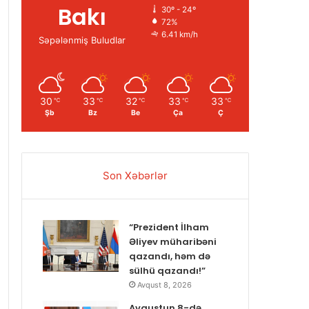
Bakı
30º - 24º
72%
6.41 km/h
Səpələnmiş Buludlar
30
33
32
33
33
℃
℃
℃
℃
℃
Şb
Bz
Be
Ça
Ç
Son Xəbərlər
“Prezident İlham
Əliyev müharibəni
qazandı, həm də
sülhü qazandı!”
Avqust 8, 2026
Avqustun 8-də