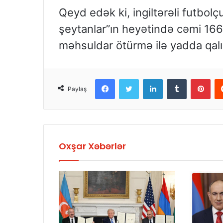
Qeyd edək ki, ingiltərəli futb
şeytanlar”ın heyətində cəmi 16
məhsuldar ötürmə ilə yadda qalı
Facebook
Twitter
LinkedIn
Tumblr
Pinterest
Paylaş
Oxşar Xəbərlər