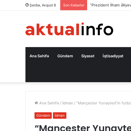
Şənbə, Avqust 8
Son Xəbərlər
Ana Səhifə
Gündəm
Siyasət
İqtisadiyyat
Ana Səhifə
/
İdman
/
“Mançester Yunayted”in futbo
Gündəm
İdman
“Mançester Yunayte