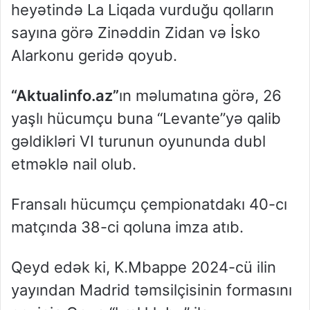
heyətində La Liqada vurduğu qolların
sayına görə Zinəddin Zidan və İsko
Alarkonu geridə qoyub.
“Aktualinfo.az”
ın məlumatına görə, 26
yaşlı hücumçu buna “Levante”yə qalib
gəldikləri VI turunun oyununda dubl
etməklə nail olub.
Fransalı hücumçu çempionatdakı 40-cı
matçında 38-ci qoluna imza atıb.
Qeyd edək ki, K.Mbappe 2024-cü ilin
yayından Madrid təmsilçisinin formasını