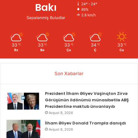
Bakı
24º - 24º
89%
2.8 km/h
Səpələnmiş Buludlar
33
33
33
34
33
℃
℃
℃
℃
℃
Bz
Be
Ça
Ç
Ca
Son Xəbərlər
Prezident İlham Əliyev Vaşinqton Zirvə
Görüşünün ildönümü münasibətilə ABŞ
Prezidentinə məktub ünvanlayıb
Avqust 8, 2026
İlham Əliyev Donald Trampla danışdı
Avqust 8, 2026