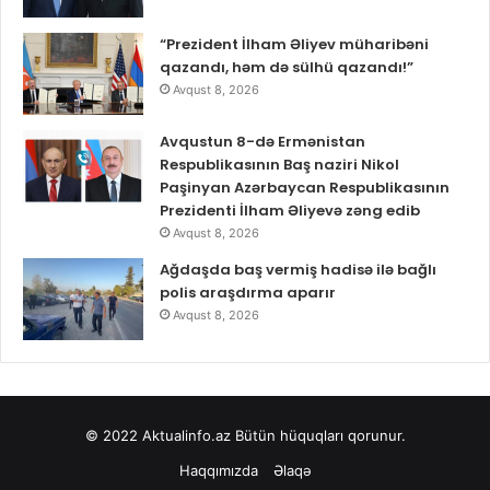
“Prezident İlham Əliyev müharibəni
qazandı, həm də sülhü qazandı!”
Avqust 8, 2026
Avqustun 8-də Ermənistan
Respublikasının Baş naziri Nikol
Paşinyan Azərbaycan Respublikasının
Prezidenti İlham Əliyevə zəng edib
Avqust 8, 2026
Ağdaşda baş vermiş hadisə ilə bağlı
polis araşdırma aparır
Avqust 8, 2026
© 2022
Aktualinfo.az
Bütün hüquqları qorunur.
Haqqımızda
Əlaqə