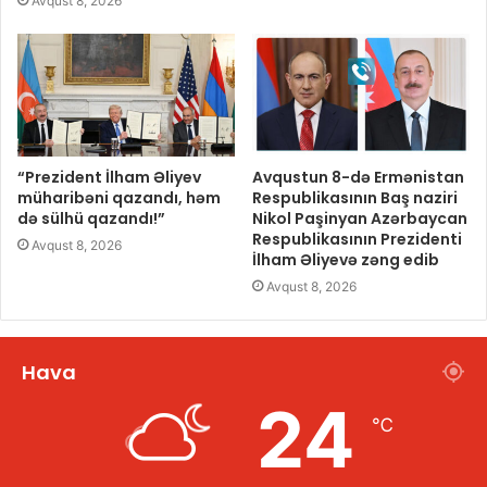
Avqust 8, 2026
“Prezident İlham Əliyev
Avqustun 8-də Ermənistan
müharibəni qazandı, həm
Respublikasının Baş naziri
də sülhü qazandı!”
Nikol Paşinyan Azərbaycan
Respublikasının Prezidenti
Avqust 8, 2026
İlham Əliyevə zəng edib
Avqust 8, 2026
Hava
24
℃