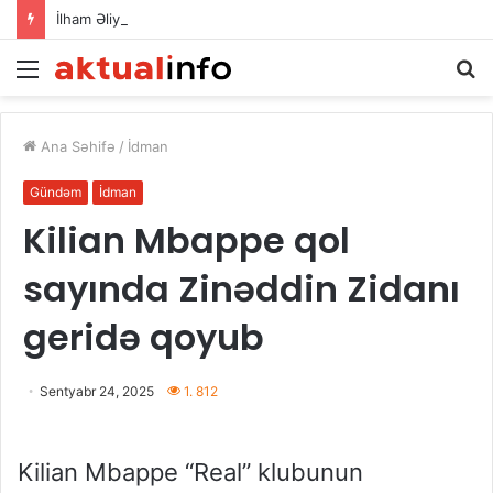
İlham Əliyev Donald Trampla danışdı
Menu
A
Ana Səhifə
/
İdman
Gündəm
İdman
Kilian Mbappe qol
sayında Zinəddin Zidanı
geridə qoyub
Sentyabr 24, 2025
1. 812
Kilian Mbappe “Real” klubunun