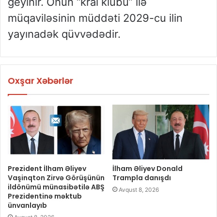
geyinir. Onun “kral klubu” ilə
müqaviləsinin müddəti 2029-cu ilin
yayınadək qüvvədədir.
Oxşar Xəbərlər
Prezident İlham Əliyev
İlham Əliyev Donald
Vaşinqton Zirvə Görüşünün
Trampla danışdı
ildönümü münasibətilə ABŞ
Avqust 8, 2026
Prezidentinə məktub
ünvanlayıb