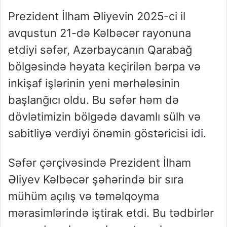
Prezident İlham Əliyevin 2025-ci il
avqustun 21-də Kəlbəcər rayonuna
etdiyi səfər, Azərbaycanın Qarabağ
bölgəsində həyata keçirilən bərpa və
inkişaf işlərinin yeni mərhələsinin
başlanğıcı oldu. Bu səfər həm də
dövlətimizin bölgədə davamlı sülh və
sabitliyə verdiyi önəmin göstəricisi idi.
Səfər çərçivəsində Prezident İlham
Əliyev Kəlbəcər şəhərində bir sıra
mühüm açılış və təməlqoyma
mərasimlərində iştirak etdi. Bu tədbirlər