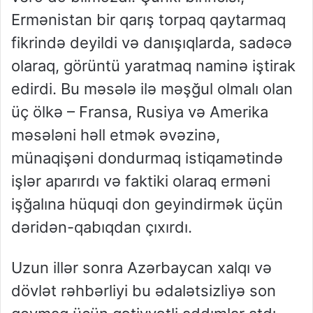
Ermənistan bir qarış torpaq qaytarmaq
fikrində deyildi və danışıqlarda, sadəcə
olaraq, görüntü yaratmaq naminə iştirak
edirdi. Bu məsələ ilə məşğul olmalı olan
üç ölkə – Fransa, Rusiya və Amerika
məsələni həll etmək əvəzinə,
münaqişəni dondurmaq istiqamətində
işlər aparırdı və faktiki olaraq erməni
işğalına hüquqi don geyindirmək üçün
dəridən-qabıqdan çıxırdı.
Uzun illər sonra Azərbaycan xalqı və
dövlət rəhbərliyi bu ədalətsizliyə son