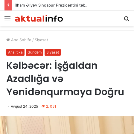
İlham Əliyev Sinqapur Prezidentini təbrik etdi
Menu
A
Ana Səhifə
/
Siyasət
Analitika
Gündəm
Siyasət
Kəlbəcər: İşğaldan
Azadlığa və
Yenidənqurmaya Doğru
Avqust 24, 2025
2. 051