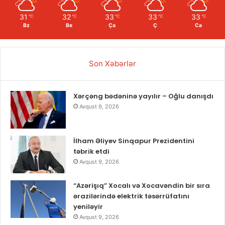
31
32
33
33
33
℃
℃
℃
℃
℃
Bz
Be
Ça
Ç
Ca
Son Xəbərlər
Xərçəng bədəninə yayılır – Oğlu danışdı
Avqust 9, 2026
İlham Əliyev Sinqapur Prezidentini
təbrik etdi
Avqust 9, 2026
“Azərişıq” Xocalı və Xocavəndin bir sıra
ərazilərində elektrik təsərrüfatını
yeniləyir
Avqust 9, 2026