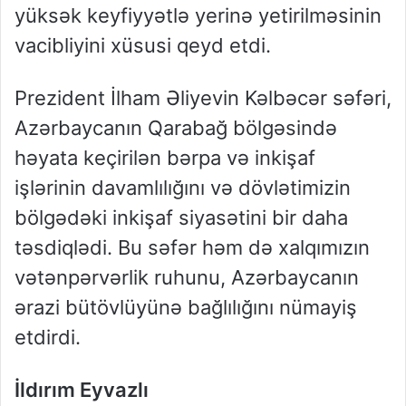
yüksək keyfiyyətlə yerinə yetirilməsinin
vacibliyini xüsusi qeyd etdi.
Prezident İlham Əliyevin Kəlbəcər səfəri,
Azərbaycanın Qarabağ bölgəsində
həyata keçirilən bərpa və inkişaf
işlərinin davamlılığını və dövlətimizin
bölgədəki inkişaf siyasətini bir daha
təsdiqlədi. Bu səfər həm də xalqımızın
vətənpərvərlik ruhunu, Azərbaycanın
ərazi bütövlüyünə bağlılığını nümayiş
etdirdi.
İldırım Eyvazlı