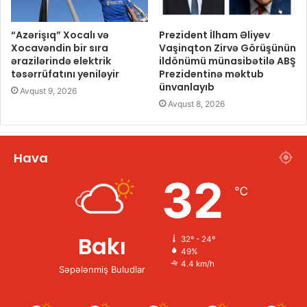
“Azərişıq” Xocalı və
Prezident İlham Əliyev
Xocavəndin bir sıra
Vaşinqton Zirvə Görüşünün
ərazilərində elektrik
ildönümü münasibətilə ABŞ
təsərrüfatını yeniləyir
Prezidentinə məktub
ünvanlayıb
Avqust 9, 2026
Avqust 8, 2026
Hava
32
℃
Bakı
32º - 24º
49%
4.4 km/h
Səpələnmiş Buludlar