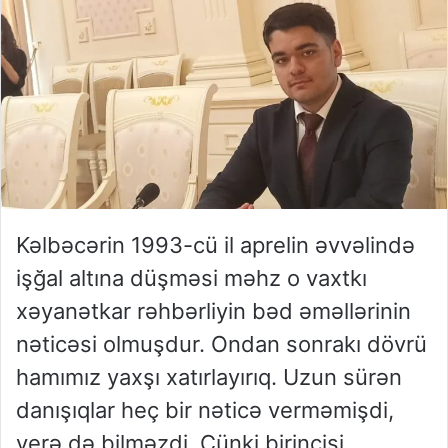
Kəlbəcərin 1993-cü il aprelin əvvəlində
işğal altına düşməsi məhz o vaxtkı
xəyanətkar rəhbərliyin bəd əməllərinin
nəticəsi olmuşdur. Ondan sonrakı dövrü
hamımız yaxşı xatırlayırıq. Uzun sürən
danışıqlar heç bir nəticə verməmişdi,
verə də bilməzdi. Çünki birincisi,