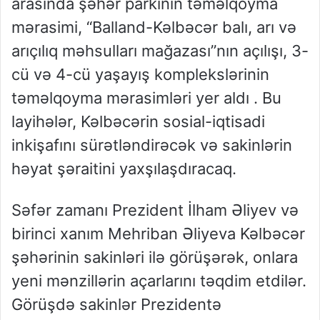
arasında şəhər parkının təməlqoyma
mərasimi, “Balland-Kəlbəcər balı, arı və
arıçılıq məhsulları mağazası”nın açılışı, 3-
cü və 4-cü yaşayış komplekslərinin
təməlqoyma mərasimləri yer aldı . Bu
layihələr, Kəlbəcərin sosial-iqtisadi
inkişafını sürətləndirəcək və sakinlərin
həyat şəraitini yaxşılaşdıracaq.
Səfər zamanı Prezident İlham Əliyev və
birinci xanım Mehriban Əliyeva Kəlbəcər
şəhərinin sakinləri ilə görüşərək, onlara
yeni mənzillərin açarlarını təqdim etdilər.
Görüşdə sakinlər Prezidentə