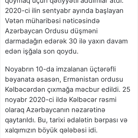
qoymaq üçün qətiyyətli addımlar atdı.
2020-ci ilin sentyabr ayında başlayan
Vətən müharibəsi nəticəsində
Azərbaycan Ordusu düşməni
darmadağın edərək 30 ilə yaxın davam
edən işğala son qoydu.
Noyabrın 10-da imzalanan üçtərəfli
bəyanata əsasən, Ermənistan ordusu
Kəlbəcərdən çıxmağa məcbur edildi. 25
noyabr 2020-ci ildə Kəlbəcər rəsmi
olaraq Azərbaycanın nəzarətinə
qaytarıldı. Bu, tarixi ədalətin bərpası və
xalqımızın böyük qələbəsi idi.