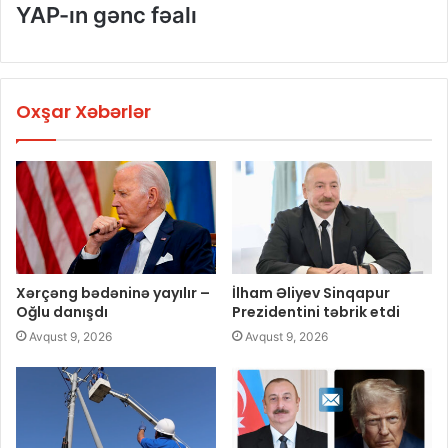
YAP-ın gənc fəalı
Oxşar Xəbərlər
Xərçəng bədəninə yayılır –
İlham Əliyev Sinqapur
Oğlu danışdı
Prezidentini təbrik etdi
Avqust 9, 2026
Avqust 9, 2026