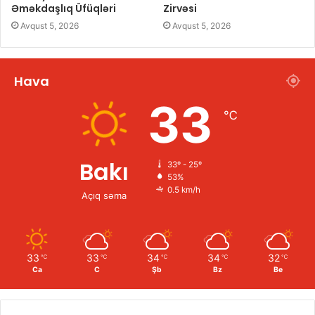
Əməkdaşlıq Üfüqləri
Zirvəsi
Avqust 5, 2026
Avqust 5, 2026
Hava
33
℃
Bakı
33º - 25º
53%
0.5 km/h
Açıq səma
33
33
34
34
32
℃
℃
℃
℃
℃
Ca
C
Şb
Bz
Be