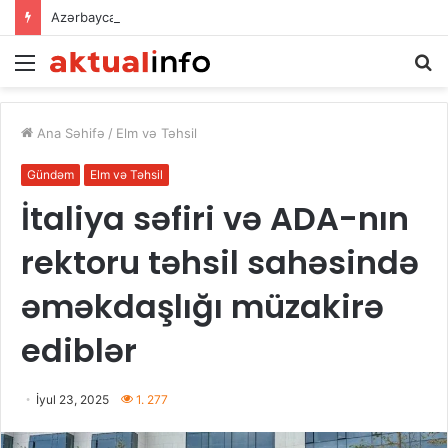
Azərbaycan–Qırğız İnvestisiya Fondunun kapitalının artırılması: iqtisadi əməkdaşlığın yeni inkişaf mərhələsi
Menu
A
Ana Səhifə
/
Elm və Təhsil
Gündəm
Elm və Təhsil
İtaliya səfiri və ADA-nın
rektoru təhsil sahəsində
əməkdaşlığı müzakirə
ediblər
İyul 23, 2025
1. 277