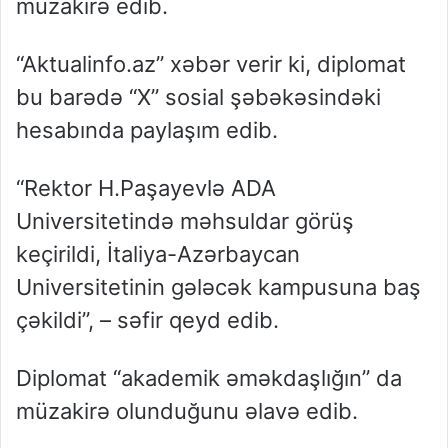
müzakirə edib.
“Aktualinfo.az” xəbər verir ki, diplomat
bu barədə “X” sosial şəbəkəsindəki
hesabında paylaşım edib.
“Rektor H.Paşayevlə ADA
Universitetində məhsuldar görüş
keçirildi, İtaliya-Azərbaycan
Universitetinin gələcək kampusuna baş
çəkildi”, – səfir qeyd edib.
Diplomat “akademik əməkdaşlığın” da
müzakirə olunduğunu əlavə edib.