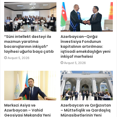
“Süni intellekt dəstəyi ilə
Azərbaycan–Qırğız
məzmun yaratma
İnvestisiya Fondunun
bacarıqlarının inkişafı”
kapitalının artırılması:
layihəsi uğurla başa çatıb
iqtisadi əməkdaşlığın yeni
inkişaf mərhələsi
Avqust 5, 2026
Avqust 5, 2026
Mərkəzi Asiya və
Azərbaycan və Qırğızıstan
Azərbaycan – Vahid
– Müttəfiqlik və Qardaşlıq
Geosiyasi Məkanda Yeni
Münasibətlərinin Yeni