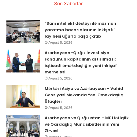
Son Xəbərlər
“Süni intellekt dəstəyi ilə məzmun
yaratma bacarıqlarının inkişafı”
layihəsi uğurla başa çatıb
Avqust 5, 2026
Azərbaycan–Qırğız İnvestisiya
Fondunun kapitalının artırılması:
iqtisadi əməkdaşlığın yeni inkişaf
mərhələsi
Avqust 5, 2026
Mərkəzi Asiya və Azərbaycan – Vahid
Geosiyasi Məkanda Yeni Əməkdaşlıq
Üfüqləri
Avqust 5, 2026
Azərbaycan və Qırğızıstan – Müttəfiqlik
və Qardaşlıq Münasibətlərinin Yeni
Zirvəsi
Avqust 5, 2026