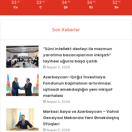
33
33
34
34
32
℃
℃
℃
℃
℃
Ca
C
Şb
Bz
Be
Son Xəbərlər
“Süni intellekt dəstəyi ilə məzmun
yaratma bacarıqlarının inkişafı”
layihəsi uğurla başa çatıb
Avqust 5, 2026
Azərbaycan–Qırğız İnvestisiya
Fondunun kapitalının artırılması:
iqtisadi əməkdaşlığın yeni inkişaf
mərhələsi
Avqust 5, 2026
Mərkəzi Asiya və Azərbaycan – Vahid
Geosiyasi Məkanda Yeni Əməkdaşlıq
Üfüqləri
Avqust 5, 2026