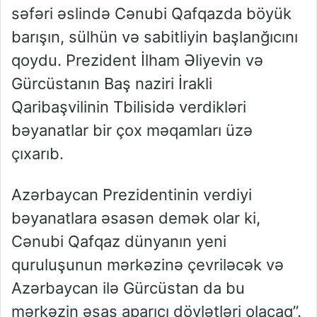
səfəri əslində Cənubi Qafqazda böyük
barışın, sülhün və sabitliyin başlanğıcını
qoydu. Prezident İlham Əliyevin və
Gürcüstanın Baş naziri İrakli
Qaribaşvilinin Tbilisidə verdikləri
bəyanatlar bir çox məqamları üzə
çıxarıb.
Azərbaycan Prezidentinin verdiyi
bəyanatlara əsasən demək olar ki,
Cənubi Qafqaz dünyanın yeni
quruluşunun mərkəzinə çevriləcək və
Azərbaycan ilə Gürcüstan da bu
mərkəzin əsas aparıcı dövlətləri olacaq”.