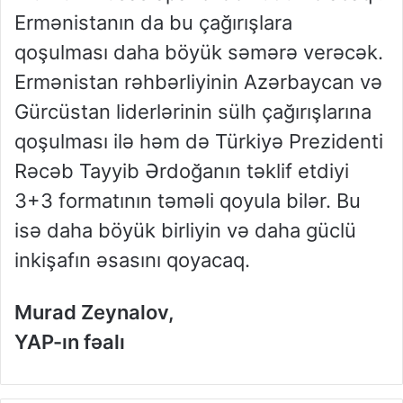
Ermənistanın da bu çağırışlara
qoşulması daha böyük səmərə verəcək.
Ermənistan rəhbərliyinin Azərbaycan və
Gürcüstan liderlərinin sülh çağırışlarına
qoşulması ilə həm də Türkiyə Prezidenti
Rəcəb Tayyib Ərdoğanın təklif etdiyi
3+3 formatının təməli qoyula bilər. Bu
isə daha böyük birliyin və daha güclü
inkişafın əsasını qoyacaq.
Murad Zeynalov,
YAP-ın fəalı