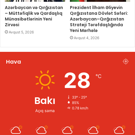
Azərbaycan və Qırğızıstan
Prezident İlham Əliyevin
– Müttəfiqlik və Qardaşlıq
Qırğızıstana Dövlət Səfəri:
Münasibətlərinin Yeni
Azərbaycan–Qırğızıstan
Zirvəsi
Strateji Tərəfdaşlığında
Yeni Mərhələ
Avqust 5, 2026
Avqust 4, 2026
Hava
28
℃
Bakı
33º - 25º
85%
0.78 km/h
Açıq səma