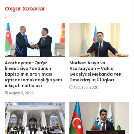
Oxşar Xəbərlər
Azərbaycan–Qırğız
Mərkəzi Asiya və
İnvestisiya Fondunun
Azərbaycan – Vahid
kapitalının artırılması:
Geosiyasi Məkanda Yeni
iqtisadi əməkdaşlığın yeni
Əməkdaşlıq Üfüqləri
inkişaf mərhələsi
Avqust 5, 2026
Avqust 5, 2026