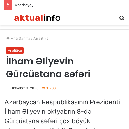
Azərbaycan–Qırğız İnvestisiya Fondunun kapitalının artırılması: iqtisadi əməkdaşlığın yeni inkişaf mərhələsi
Menu
A
Ana Səhifə
/
Analitika
Analitika
İlham Əliyevin
Gürcüstana səfəri
Oktyabr 10, 2023
1. 788
Azərbaycan Respublikasının Prezidenti
İlham Əliyevin oktyabrın 8-də
Gürcüstana səfəri çox böyük