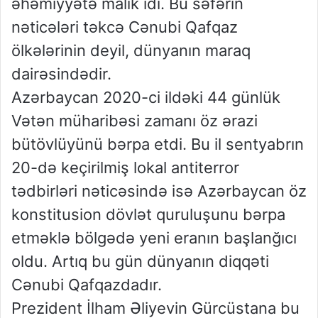
əhəmiyyətə malik idi. Bu səfərin
nəticələri təkcə Cənubi Qafqaz
ölkələrinin deyil, dünyanın maraq
dairəsindədir.
Azərbaycan 2020-ci ildəki 44 günlük
Vətən müharibəsi zamanı öz ərazi
bütövlüyünü bərpa etdi. Bu il sentyabrın
20-də keçirilmiş lokal antiterror
tədbirləri nəticəsində isə Azərbaycan öz
konstitusion dövlət quruluşunu bərpa
etməklə bölgədə yeni eranın başlanğıcı
oldu. Artıq bu gün dünyanın diqqəti
Cənubi Qafqazdadır.
Prezident İlham Əliyevin Gürcüstana bu