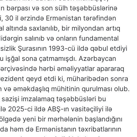
n bərpası və son sülh təşəbbüslərinə
i, 30 il ərzində Ermənistan tərəfindən
l altında saxlanılıb, bir milyondan artıq
dərgin salınıb və onların fundamental
izlik Şurasının 1993-cü ildə qəbul etdiyi
 işğal sona çatmamışdı. Azərbaycan
ərçivəsində hərbi əməliyyatlar apararaq
rezident qeyd etdi ki, müharibədən sonra
h və əməkdaşlıq mühitinin qurulması olub.
 sazişi imzalamaq təşəbbüsləri bu
ə 2025-ci ildə ABŞ-ın vasitəçiliyi ilə
lgədə yeni bir mərhələnin başlandığını
ında həm də Ermənistanın təxribatlarının