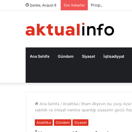
Proqram mühəndisliyinə
Şənbə, Avqust 8
Son Xəbərlər
Ana Səhifə
Gündəm
Siyasət
İqtisadiyyat
Ana Səhifə
/
Analitika
/
İlham Əliyevin bu çıxışı Az
sabitlik və inkişaf naminə apardığı siyasətin güclü ifa
Analitika
Gündəm
Siyasət