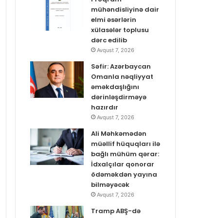
mühəndisliyinə dair
elmi əsərlərin
xülasələr toplusu
dərc edilib
Avqust 7, 2026
Səfir: Azərbaycan
Omanla nəqliyyat
əməkdaşlığını
dərinləşdirməyə
hazırdır
Avqust 7, 2026
Ali Məhkəmədən
müəllif hüquqları ilə
bağlı mühüm qərar:
İdxalçılar qonorar
ödəməkdən yayına
bilməyəcək
Avqust 7, 2026
Tramp ABŞ-də