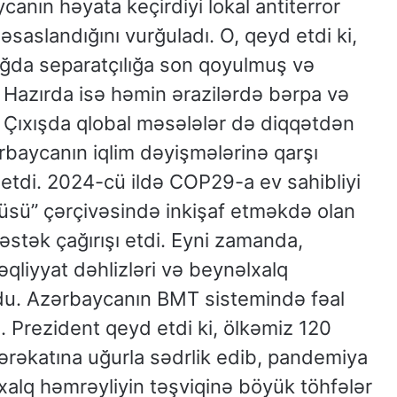
canın həyata keçirdiyi lokal antiterror
əsaslandığını vurğuladı. O, qeyd etdi ki,
ağda separatçılığa son qoyulmuş və
. Hazırda isə həmin ərazilərdə bərpa və
 Çıxışda qlobal məsələlər də diqqətdən
baycanın iqlim dəyişmələrinə qarşı
 etdi. 2024-cü ildə COP29-a ev sahibliyi
sü” çərçivəsində inkişaf etməkdə olan
dəstək çağırışı etdi. Eyni zamanda,
nəqliyyat dəhlizləri və beynəlxalq
du. Azərbaycanın BMT sistemində fəal
dı. Prezident qeyd etdi ki, ölkəmiz 120
rəkatına uğurla sədrlik edib, pandemiya
alq həmrəyliyin təşviqinə böyük töhfələr