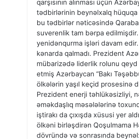
qarşısının alınması üçün Azərbay
tədbirlərinin beynəlxalq hüquqa 
bu tədbirlər nəticəsində Qarab
suverenlik tam bərpa edilmişdir
yenidənqurma işləri davam edir.
kənarda qalmadı. Prezident Azər
mübarizədə liderlik rolunu qeyd
etmiş Azərbaycan “Bakı Təşəbbü
ölkələrin yaşıl keçid prosesinə 
Prezident enerji təhlükəsizliyi, 
əməkdaşlıq məsələlərinə toxun
iştirakı da çıxışda xüsusi yer al
ölkəni birləşdirən Qoşulmama Hə
dövründə və sonrasında beynəlx