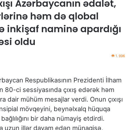
xışı Azərbaycanın ədalət,
lərinə həm də qlobal
ə inkişaf naminə apardığı
əsi oldu
1. 996
rbaycan Respublikasının Prezidenti İlham
 80-ci sessiyasında çıxış edərək həm
ara dair mühüm mesajlar verdi. Onun çıxışı
nsipial mövqeyini, beynəlxalq hüquqa
 bağlılığını bir daha nümayiş etdirdi.
la uzun illər davam edən münaqişə,