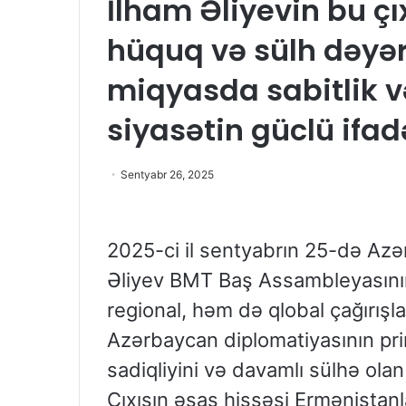
İlham Əliyevin bu çı
hüquq və sülh dəyər
miqyasda sabitlik v
siyasətin güclü ifad
Sentyabr 26, 2025
2025-ci il sentyabrın 25-də Azə
Əliyev BMT Baş Assambleyasının
regional, həm də qlobal çağırışl
Azərbaycan diplomatiyasının pri
sadiqliyini və davamlı sülhə olan
Çıxışın əsas hissəsi Ermənistan