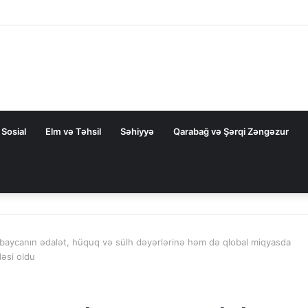
 dair elmi əsərlərin xülasələr toplusu dərc edilib
Sosial
Elm və Təhsil
Səhiyyə
Qarabağ və Şərqi Zəngəzur
ərbaycanın ədalət, hüquq və sülh dəyərlərinə həm də qlobal miqyasda
dəsi oldu