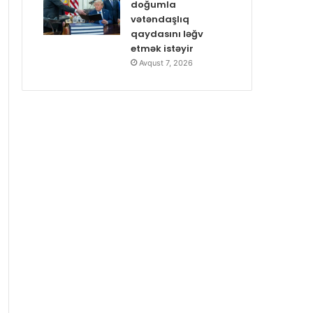
doğumla
vətəndaşlıq
qaydasını ləğv
etmək istəyir
Avqust 7, 2026