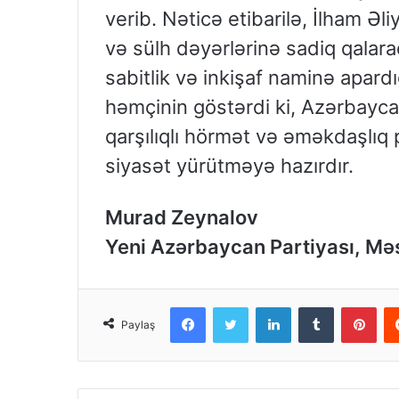
verib. Nəticə etibarilə, İlham Əl
və sülh dəyərlərinə sadiq qala
sabitlik və inkişaf naminə apardı
həmçinin göstərdi ki, Azərbaycan
qarşılıqlı hörmət və əməkdaşlıq 
siyasət yürütməyə hazırdır.
Murad Zeynalov
Yeni Azərbaycan Partiyası, Mə
Facebook
Twitter
LinkedIn
Tumblr
Pinterest
Paylaş