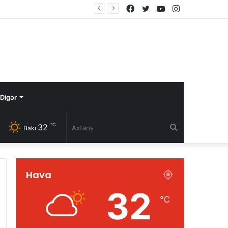
Facebook
Twitter
YouTube
Instagram
Digər
℃
32
Axtarış
Bakı
Hava
32
℃