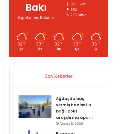
Bakı
32º - 24º
53%
7.92 km/h
Səpələnmiş Buludlar
32
33
32
33
33
℃
℃
℃
℃
℃
Şb
Bz
Be
Ça
Ç
Son Xəbərlər
Ağdaşda baş
vermiş hadisə ilə
bağlı polis
araşdırma aparır
Avqust 8, 2026
Proqram