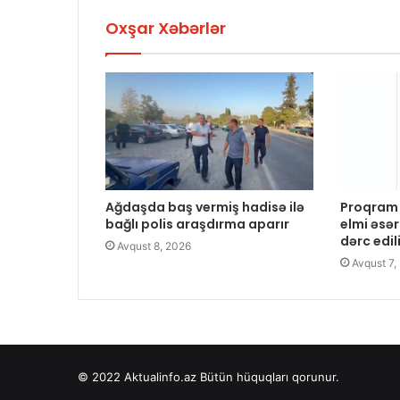
Oxşar Xəbərlər
Ağdaşda baş vermiş hadisə ilə
Proqram 
bağlı polis araşdırma aparır
elmi əsər
dərc edil
Avqust 8, 2026
Avqust 7,
© 2022
Aktualinfo.az
Bütün hüquqları qorunur.