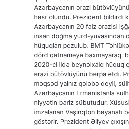
Azərbaycanın ərazi bütövlüyünü
həsr olundu. Prezident bildirdi k
Azərbaycanın 20 faiz ərazisi işğa
insan doğma yurd-yuvasından di
hüquqları pozulub. BMT Təhlükəs
dörd qətnaməyə baxmayaraq, bu
2020-ci ildə beynəlxalq hüquq ç
ərazi bütövlüyünü bərpa etdi. P
məqsəd yalnız qələbə deyil, sül
Azərbaycanın Ermənistanla sülh
niyyətin bariz sübutudur. Xüsusil
imzalanan Vaşinqton bəyanatı bö
göstərir. Prezident Əliyev çıxış