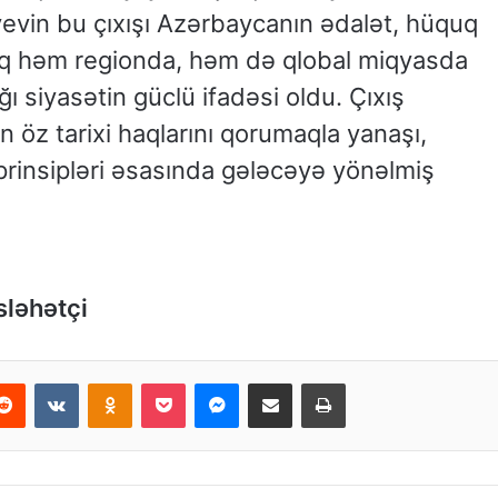
iyevin bu çıxışı Azərbaycanın ədalət, hüquq
raq həm regionda, həm də qlobal miqyasda
ğı siyasətin güclü ifadəsi oldu. Çıxış
 öz tarixi haqlarını qorumaqla yanaşı,
prinsipləri əsasında gələcəyə yönəlmiş
sləhətçi
Reddit
VKontakte
Odnoklassniki
Pocket
Messenger
Email ilə paylaş
Print