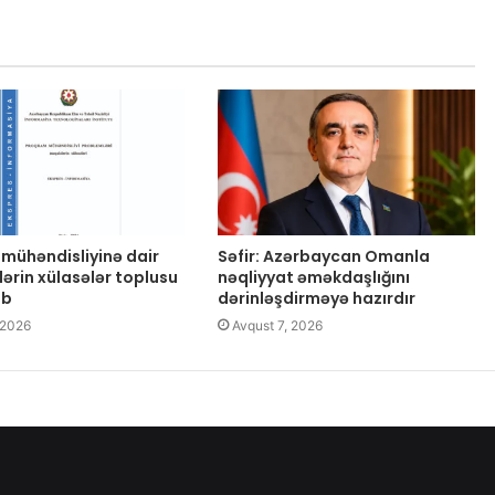
mühəndisliyinə dair
Səfir: Azərbaycan Omanla
lərin xülasələr toplusu
nəqliyyat əməkdaşlığını
ib
dərinləşdirməyə hazırdır
 2026
Avqust 7, 2026