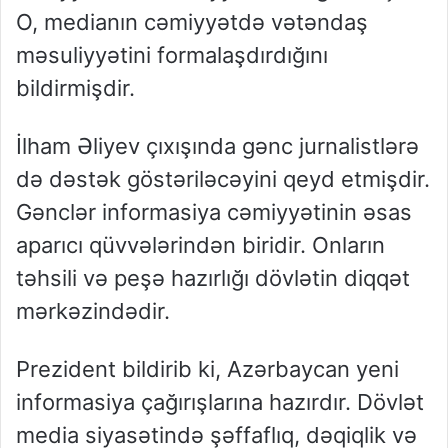
O, medianın cəmiyyətdə vətəndaş
məsuliyyətini formalaşdırdığını
bildirmişdir.
İlham Əliyev çıxışında gənc jurnalistlərə
də dəstək göstəriləcəyini qeyd etmişdir.
Gənclər informasiya cəmiyyətinin əsas
aparıcı qüvvələrindən biridir. Onların
təhsili və peşə hazırlığı dövlətin diqqət
mərkəzindədir.
Prezident bildirib ki, Azərbaycan yeni
informasiya çağırışlarına hazırdır. Dövlət
media siyasətində şəffaflıq, dəqiqlik və