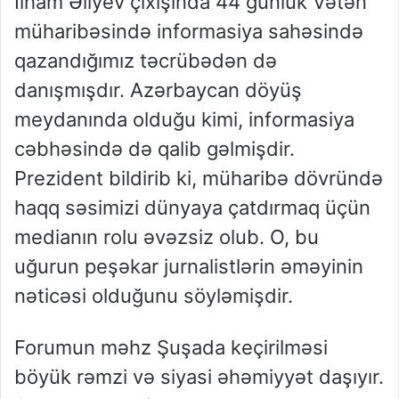
İlham Əliyev çıxışında 44 günlük Vətən
müharibəsində informasiya sahəsində
qazandığımız təcrübədən də
danışmışdır. Azərbaycan döyüş
meydanında olduğu kimi, informasiya
cəbhəsində də qalib gəlmişdir.
Prezident bildirib ki, müharibə dövründə
haqq səsimizi dünyaya çatdırmaq üçün
medianın rolu əvəzsiz olub. O, bu
uğurun peşəkar jurnalistlərin əməyinin
nəticəsi olduğunu söyləmişdir.
Forumun məhz Şuşada keçirilməsi
böyük rəmzi və siyasi əhəmiyyət daşıyır.