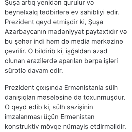
Şuşa artıq yenidən qurulur və
beynəlxalq tədbirlərə ev sahibliyi edir.
Prezident qeyd etmişdir ki, Şuşa
Azərbaycanın mədəniyyət paytaxtıdır və
bu şəhər indi həm də media mərkəzinə
çevrilir. O bildirib ki, işğaldan azad
olunan ərazilərdə aparılan bərpa işləri
sürətlə davam edir.
Prezident çıxışında Ermənistanla sülh
danışıqları məsələsinə də toxunmuşdur.
O qeyd edib ki, sülh sazişinin
imzalanması üçün Ermənistan
konstruktiv mövqe nümayiş etdirməlidir.