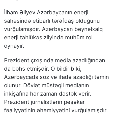
İlham Əliyev Azərbaycanın enerji
sahəsində etibarlı tərəfdaş olduğunu
vurğulamışdır. Azərbaycan beynəlxalq
enerji təhlükəsizliyində mühüm rol
oynayır.
Prezident çıxışında media azadlığından
da bəhs etmişdir. O bildirib ki,
Azərbaycada söz və ifadə azadlığı təmin
olunur. Dövlət müstəqil medianın
inkişafına hər zaman dəstək verir.
Prezident jurnalistlərin peşəkar
fəaliyyətinin əhəmiyyətini vurğulamışdır.