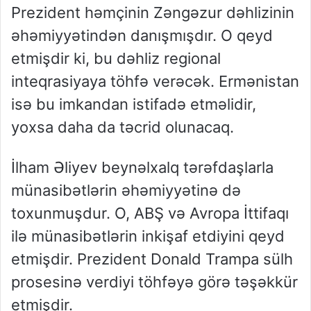
Prezident həmçinin Zəngəzur dəhlizinin
əhəmiyyətindən danışmışdır. O qeyd
etmişdir ki, bu dəhliz regional
inteqrasiyaya töhfə verəcək. Ermənistan
isə bu imkandan istifadə etməlidir,
yoxsa daha da təcrid olunacaq.
İlham Əliyev beynəlxalq tərəfdaşlarla
münasibətlərin əhəmiyyətinə də
toxunmuşdur. O, ABŞ və Avropa İttifaqı
ilə münasibətlərin inkişaf etdiyini qeyd
etmişdir. Prezident Donald Trampa sülh
prosesinə verdiyi töhfəyə görə təşəkkür
etmişdir.