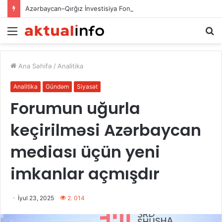
Azərbaycan–Qırğız İnvestisiya Fondunun kapitalının artırılması: iqtisadi əməkdaşlığın yeni inkişaf mərhələsi
Menu
A
Ana Səhifə
/
Analitika
Analitika
Gündəm
Siyasət
Forumun uğurla
keçirilməsi Azərbaycan
mediası üçün yeni
imkanlar açmışdır
İyul 23, 2025
2. 014