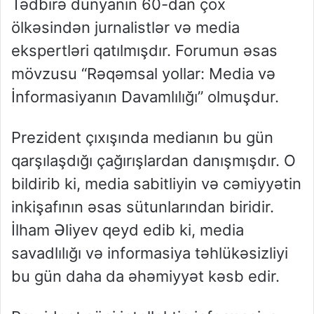
Tədbirə dünyanın 60-dan çox
ölkəsindən jurnalistlər və media
ekspertləri qatılmışdır. Forumun əsas
mövzusu “Rəqəmsal yollar: Media və
İnformasiyanın Davamlılığı” olmuşdur.
Prezident çıxışında medianın bu gün
qarşılaşdığı çağırışlardan danışmışdır. O
bildirib ki, media sabitliyin və cəmiyyətin
inkişafının əsas sütunlarından biridir.
İlham Əliyev qeyd edib ki, media
savadlılığı və informasiya təhlükəsizliyi
bu gün daha da əhəmiyyət kəsb edir.