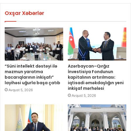
Oxşar Xəbərlər
“Süni intellekt dəstəyi ilə
Azərbaycan–Qırğız
məzmun yaratma
İnvestisiya Fondunun
bacarıqlarının inkişafı”
kapitalının artırılması:
layihəsi uğurla başa çatıb
iqtisadi əməkdaşlığın yeni
inkişaf mərhələsi
Avqust 5, 2026
Avqust 5, 2026