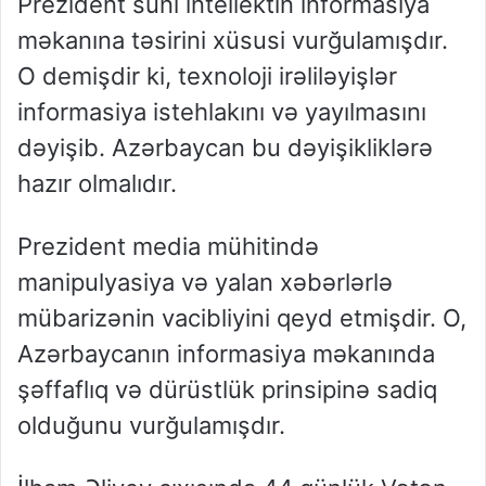
Prezident süni intellektin informasiya
məkanına təsirini xüsusi vurğulamışdır.
O demişdir ki, texnoloji irəliləyişlər
informasiya istehlakını və yayılmasını
dəyişib. Azərbaycan bu dəyişikliklərə
hazır olmalıdır.
Prezident media mühitində
manipulyasiya və yalan xəbərlərlə
mübarizənin vacibliyini qeyd etmişdir. O,
Azərbaycanın informasiya məkanında
şəffaflıq və dürüstlük prinsipinə sadiq
olduğunu vurğulamışdır.