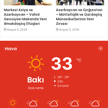
Mərkəzi Asiya və
Azərbaycan və Qırğızıstan
Azərbaycan – Vahid
– Müttəfiqlik və Qardaşlıq
Geosiyasi Məkanda Yeni
Münasibətlərinin Yeni
Əməkdaşlıq Üfüqləri
Zirvəsi
Avqust 5, 2026
Avqust 5, 2026
Hava
33
℃
Bakı
33º - 25º
53%
0.5 km/h
Açıq səma