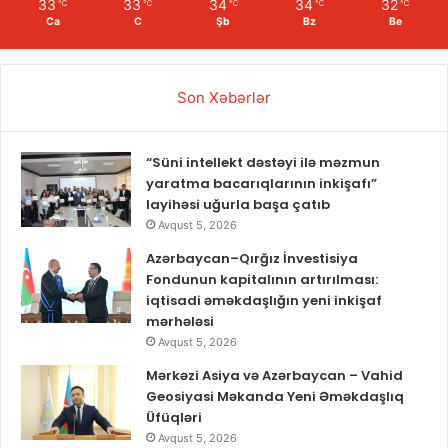
33
33
34
34
32
℃
℃
℃
℃
℃
Ca
C
Şb
Bz
Be
Son Xəbərlər
“Süni intellekt dəstəyi ilə məzmun
yaratma bacarıqlarının inkişafı”
layihəsi uğurla başa çatıb
Avqust 5, 2026
Azərbaycan–Qırğız İnvestisiya
Fondunun kapitalının artırılması:
iqtisadi əməkdaşlığın yeni inkişaf
mərhələsi
Avqust 5, 2026
Mərkəzi Asiya və Azərbaycan – Vahid
Geosiyasi Məkanda Yeni Əməkdaşlıq
Üfüqləri
Avqust 5, 2026