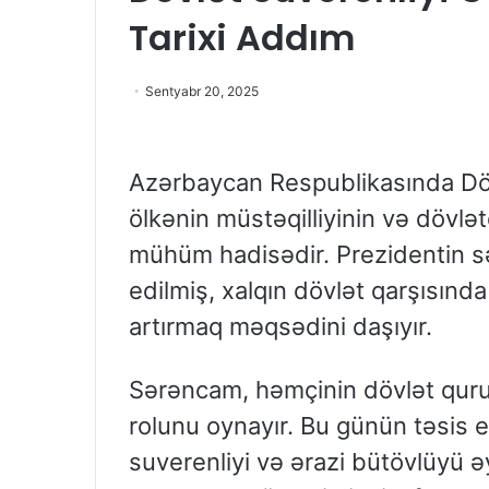
Tarixi Addım
Sentyabr 20, 2025
Azərbaycan Respublikasında Döv
ölkənin müstəqilliyinin və dövlə
mühüm hadisədir. Prezidentin sə
edilmiş, xalqın dövlət qarşısınd
artırmaq məqsədini daşıyır.
Sərəncam, həmçinin dövlət qurum
rolunu oynayır. Bu günün təsis 
suverenliyi və ərazi bütövlüyü ə