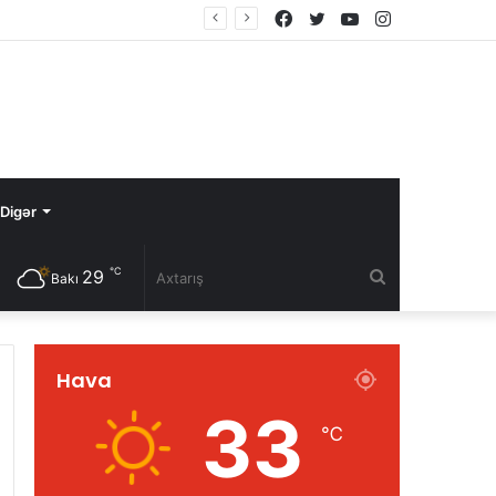
Facebook
Twitter
YouTube
Instagram
 olunub
Digər
℃
29
Axtarış
Bakı
Hava
33
℃