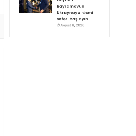
Bayramovun
Ukraynaya rəsmi
səfəri başlayıb
Avqust 6, 2026