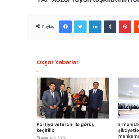
Facebook
Twitter
LinkedIn
Tumblr
Pinterest
Paylaş
Oxşar Xəbərlər
Partiya veteranı ilə görüş
Ermənist
keçirilib
şikayətlə
məhkəmə
Avqust 6, 2026