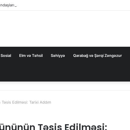
ndaşlarının şikayətləri üzrə apellyasiya məhkəməsində yekun qərar elan
Sosial
Elm və Təhsil
Səhiyyə
Qarabağ və Şərqi Zəngəzur
Təsis Edilməsi: Tarixi Addım
Gününün Təsis Edilməsi: