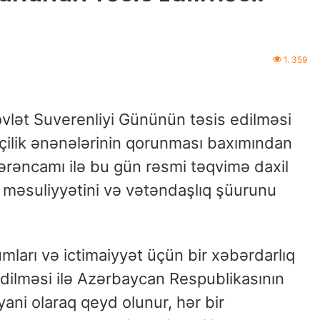
1. 359
lət Suverenliyi Gününün təsis edilməsi
tçilik ənənələrinin qorunması baxımından
rəncamı ilə bu gün rəsmi təqvimə daxil
a məsuliyyətini və vətəndaşlıq şüurunu
ları və ictimaiyyət üçün bir xəbərdarlıq
edilməsi ilə Azərbaycan Respublikasının
yani olaraq qeyd olunur, hər bir