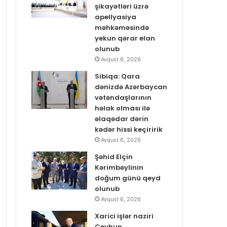
şikayətləri üzrə
apellyasiya
məhkəməsində
yekun qərar elan
olunub
Avqust 6, 2026
Sibiqa: Qara
dənizdə Azərbaycan
vətəndaşlarının
həlak olması ilə
əlaqədar dərin
kədər hissi keçiririk
Avqust 6, 2026
Şəhid Elçin
Kərimbəylinin
doğum günü qeyd
olunub
Avqust 6, 2026
Xarici işlər naziri
Ceyhun