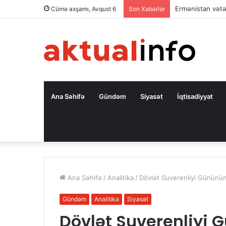
Ermənistan vətə
Cümə axşamı, Avqust 6
Son Xəbərlər
Ana Səhifə
Gündəm
Siyasət
İqtisadiyyat
Ana Səhifə
/
Analitika
/
Dövlət Suverenliyi Gününün 
Gündəm
Analitika
Siyasət
Dövlət Suverenliyi 