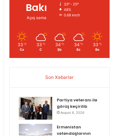
Bakı
33º - 25º
48%
0.68 km/h
Açıq səma
33
33
34
34
33
℃
℃
℃
℃
℃
Ca
C
Şb
Bz
Be
Son Xəbərlər
Partiya veteranı ilə
görüş keçirilib
Avqust 6, 2026
Ermənistan
vətəndaşlarının