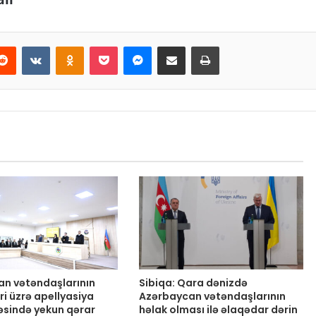
Reddit
VKontakte
Odnoklassniki
Pocket
Messenger
Email ilə paylaş
Print
an vətəndaşlarının
Sibiqa: Qara dənizdə
ri üzrə apellyasiya
Azərbaycan vətəndaşlarının
sində yekun qərar
həlak olması ilə əlaqədar dərin