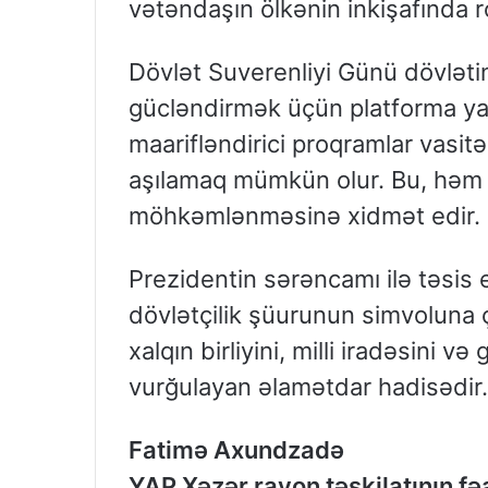
vətəndaşın ölkənin inkişafında r
Dövlət Suverenliyi Günü dövlətin
gücləndirmək üçün platforma yara
maarifləndirici proqramlar vasitə
aşılamaq mümkün olur. Bu, həm 
möhkəmlənməsinə xidmət edir.
Prezidentin sərəncamı ilə təsis
dövlətçilik şüurunun simvoluna ç
xalqın birliyini, milli iradəsini v
vurğulayan əlamətdar hadisədir.
Fatimə Axundzadə
YAP Xəzər rayon təşkilatının fəa