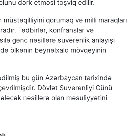
olunu dərk etməsi təşviq edilir.
 müstəqilliyini qorumaq və milli maraqları
dır. Tədbirlər, konfranslar və
silə gənc nəsillərə suverenlik anlayışı
də ölkənin beynəlxalq mövqeyinin
 edilmiş bu gün Azərbaycan tarixində
evrilmişdir. Dövlət Suverenliyi Günü
ə gələcək nəsillərə olan məsuliyyətini
lı