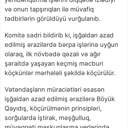
və onun tapşırıqları ilə müvafiq
tədbirlərin görüldüyü vurğulanıb.
Komitə sədri bildirib ki, işğaldan azad
edilmiş ərazilərdə bərpa işlərinə uyğun
olaraq, ilk növbədə qəzalı və ağır
şəraitdə yaşayan keçmiş məcburi
köçkünlər mərhələli şəkildə köçürülür.
Vətəndaşların müraciətləri əsasən
işğaldan azad edilmiş ərazilərə Böyük
Qayıdış, köçürülmənin prinsipləri,
sorğularda iştirak, məşğulluq,
müvəqqəti məskunlaşma yerlərində