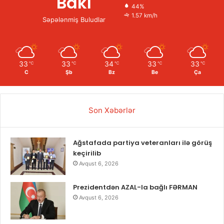
Bakı
44%
1.57 km/h
Səpələnmiş Buludlar
33
33
34
33
33
℃
℃
℃
℃
℃
C
Şb
Bz
Be
Ça
Son Xəbərlər
Ağstafada partiya veteranları ilə görüş
keçirilib
Avqust 6, 2026
Prezidentdən AZAL-la bağlı FƏRMAN
Avqust 6, 2026