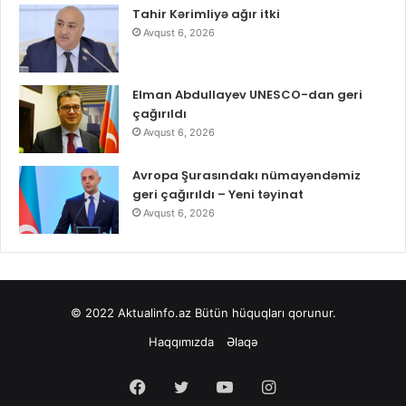
Tahir Kərimliyə ağır itki
Avqust 6, 2026
Elman Abdullayev UNESCO-dan geri
çağırıldı
Avqust 6, 2026
Avropa Şurasındakı nümayəndəmiz
geri çağırıldı – Yeni təyinat
Avqust 6, 2026
© 2022
Aktualinfo.az
Bütün hüquqları qorunur.
Haqqımızda
Əlaqə
Facebook
Twitter
YouTube
Instagram