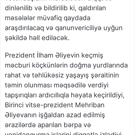
dinlənilib və bildirilib ki, qaldırılan
məsələlər müvafiq qaydada
araşdırılacaq və qanunvericiliyə uyğun
şəkildə həll ediləcək.
Prezident İlham Əliyevin keçmiş
məcburi köçkünlərin doğma yurdlarında
rahat və təhlükəsiz yaşayış şəraitinin
təmin olunması məqsədilə verdiyi
tapşırıqları ardıcıllıqla həyata keçirildiyi,
Birinci vitse-prezident Mehriban
Əliyevanın işğaldan azad edilmiş
ərazilərdə aparılan bərpa və
yenidənqurma işlərini diqqətlə izlədiyi