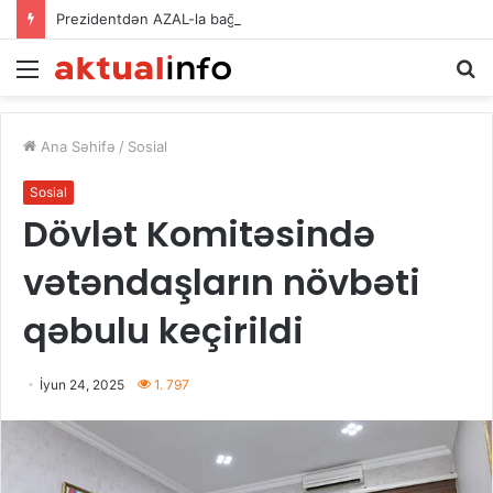
Prezidentdən AZAL-la bağlı FƏRMAN
Menu
A
Ana Səhifə
/
Sosial
Sosial
Dövlət Komitəsində
vətəndaşların növbəti
qəbulu keçirildi
İyun 24, 2025
1. 797