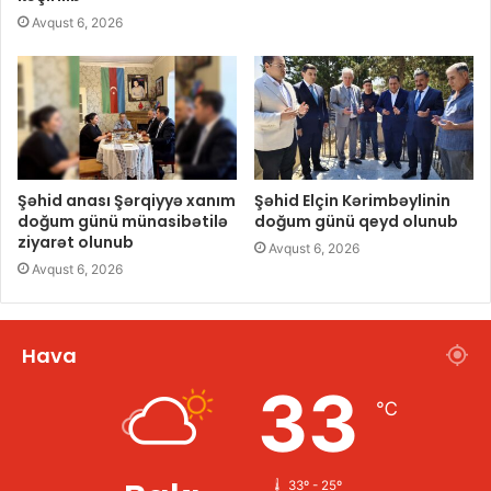
Avqust 6, 2026
Şəhid anası Şərqiyyə xanım
Şəhid Elçin Kərimbəylinin
doğum günü münasibətilə
doğum günü qeyd olunub
ziyarət olunub
Avqust 6, 2026
Avqust 6, 2026
Hava
33
℃
33º - 25º