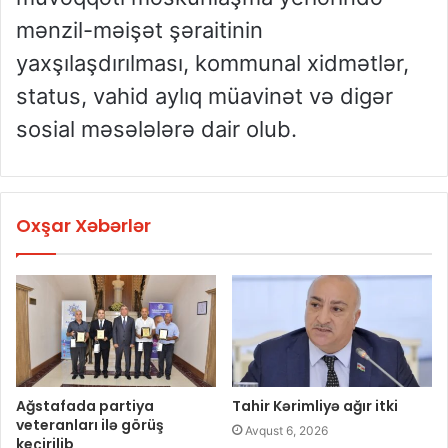
mənzil-məişət şəraitinin
yaxşılaşdırılması, kommunal xidmətlər,
status, vahid aylıq müavinət və digər
sosial məsələlərə dair olub.
Oxşar Xəbərlər
Ağstafada partiya
Tahir Kərimliyə ağır itki
veteranları ilə görüş
Avqust 6, 2026
keçirilib