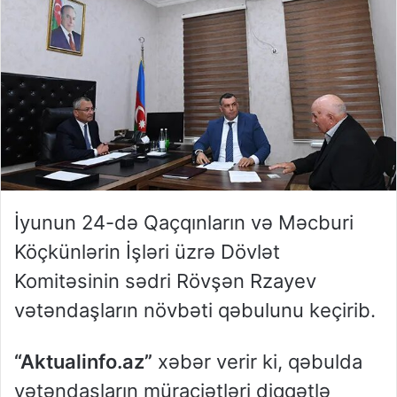
İyunun 24-də Qaçqınların və Məcburi
Köçkünlərin İşləri üzrə Dövlət
Komitəsinin sədri Rövşən Rzayev
vətəndaşların növbəti qəbulunu keçirib.
“Aktualinfo.az”
xəbər verir ki, qəbulda
vətəndaşların müraciətləri diqqətlə