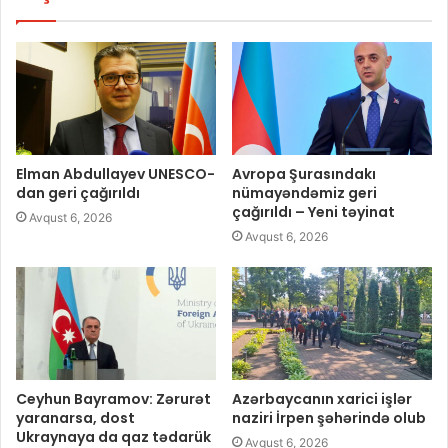
Elman Abdullayev UNESCO-
Avropa Şurasındakı
dan geri çağırıldı
nümayəndəmiz geri
çağırıldı – Yeni təyinat
Avqust 6, 2026
Avqust 6, 2026
Ceyhun Bayramov: Zərurət
Azərbaycanın xarici işlər
yaranarsa, dost
naziri İrpen şəhərində olub
Ukraynaya da qaz tədarük
Avqust 6, 2026