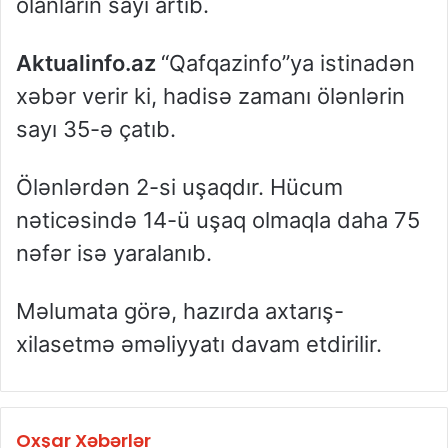
olanların sayı artıb.
Aktualinfo.az
“Qafqazinfo”ya istinadən
xəbər verir ki, hadisə zamanı ölənlərin
sayı 35-ə çatıb.
Ölənlərdən 2-si uşaqdır. Hücum
nəticəsində 14-ü uşaq olmaqla daha 75
nəfər isə yaralanıb.
Məlumata görə, hazırda axtarış-
xilasetmə əməliyyatı davam etdirilir.
Oxşar Xəbərlər