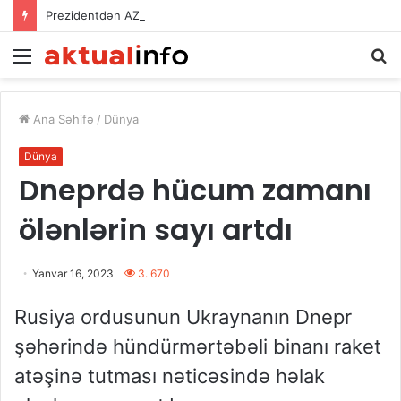
Prezidentdən AZAL-la bağlı FƏRMAN
Menu
Ax
Ana Səhifə
/
Dünya
Dünya
Dneprdə hücum zamanı
ölənlərin sayı artdı
Yanvar 16, 2023
3. 670
Rusiya ordusunun Ukraynanın Dnepr
şəhərində hündürmərtəbəli binanı raket
atəşinə tutması nəticəsində həlak