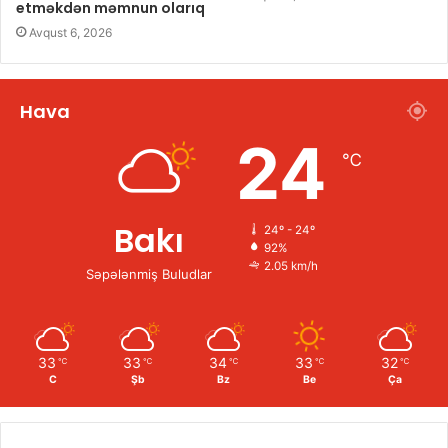
etməkdən məmnun olarıq
Avqust 6, 2026
Hava
24
℃
Bakı
24º - 24º
92%
2.05 km/h
Səpələnmiş Buludlar
33
33
34
33
32
℃
℃
℃
℃
℃
C
Şb
Bz
Be
Ça