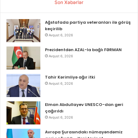
Son Xəbərlər
Ağstafada partiya veteranları ilə görüş
keçirilib
Avqust 6, 2026
Prezidentdən AZAL-la bağlı FƏRMAN
Avqust 6, 2026
Tahir Kərimliyə ağır itki
Avqust 6, 2026
Elman Abdullayev UNESCO-dan geri
çağırıldı
Avqust 6, 2026
Avropa Şurasındakı nümayəndəmiz