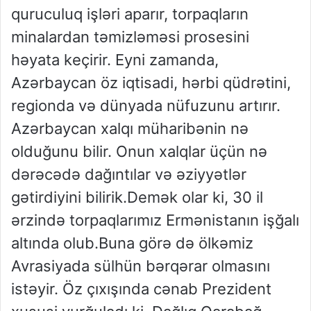
quruculuq işləri aparır, torpaqların
minalardan təmizləməsi prosesini
həyata keçirir. Eyni zamanda,
Azərbaycan öz iqtisadi, hərbi qüdrətini,
regionda və dünyada nüfuzunu artırır.
Azərbaycan xalqı müharibənin nə
olduğunu bilir. Onun xalqlar üçün nə
dərəcədə dağıntılar və əziyyətlər
gətirdiyini bilirik.Demək olar ki, 30 il
ərzində torpaqlarımız Ermənistanın işğalı
altında olub.Buna görə də ölkəmiz
Avrasiyada sülhün bərqərar olmasını
istəyir. Öz çıxışında cənab Prezident