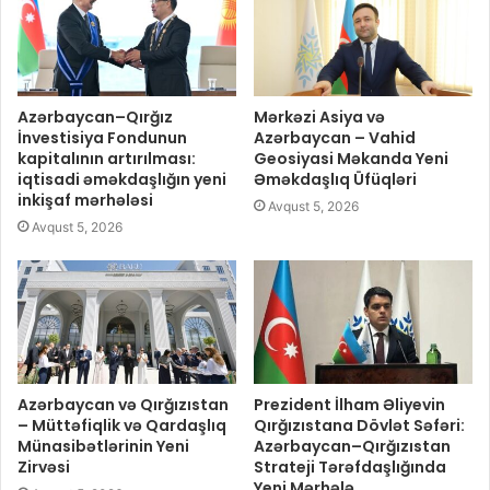
Azərbaycan–Qırğız
Mərkəzi Asiya və
İnvestisiya Fondunun
Azərbaycan – Vahid
kapitalının artırılması:
Geosiyasi Məkanda Yeni
iqtisadi əməkdaşlığın yeni
Əməkdaşlıq Üfüqləri
inkişaf mərhələsi
Avqust 5, 2026
Avqust 5, 2026
Azərbaycan və Qırğızıstan
Prezident İlham Əliyevin
– Müttəfiqlik və Qardaşlıq
Qırğızıstana Dövlət Səfəri:
Münasibətlərinin Yeni
Azərbaycan–Qırğızıstan
Zirvəsi
Strateji Tərəfdaşlığında
Yeni Mərhələ