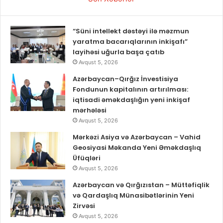
“Süni intellekt dəstəyi ilə məzmun
yaratma bacarıqlarının inkişafı”
layihəsi uğurla başa çatıb
Avqust 5, 2026
Azərbaycan–Qırğız İnvestisiya
Fondunun kapitalının artırılması:
iqtisadi əməkdaşlığın yeni inkişaf
mərhələsi
Avqust 5, 2026
Mərkəzi Asiya və Azərbaycan – Vahid
Geosiyasi Məkanda Yeni Əməkdaşlıq
Üfüqləri
Avqust 5, 2026
Azərbaycan və Qırğızıstan – Müttəfiqlik
və Qardaşlıq Münasibətlərinin Yeni
Zirvəsi
Avqust 5, 2026