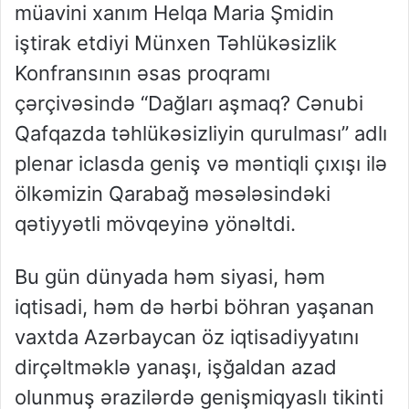
müavini xanım Helqa Maria Şmidin
iştirak etdiyi Münxen Təhlükəsizlik
Konfransının əsas proqramı
çərçivəsində “Dağları aşmaq? Cənubi
Qafqazda təhlükəsizliyin qurulması” adlı
plenar iclasda geniş və məntiqli çıxışı ilə
ölkəmizin Qarabağ məsələsindəki
qətiyyətli mövqeyinə yönəltdi.
Bu gün dünyada həm siyasi, həm
iqtisadi, həm də hərbi böhran yaşanan
vaxtda Azərbaycan öz iqtisadiyyatını
dirçəltməklə yanaşı, işğaldan azad
olunmuş ərazilərdə genişmiqyaslı tikinti