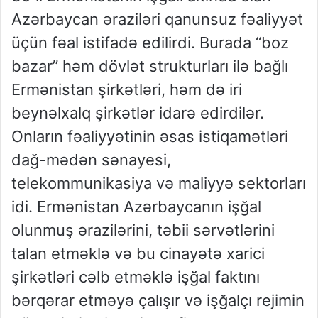
Azərbaycan əraziləri qanunsuz fəaliyyət
üçün fəal istifadə edilirdi. Burada “boz
bazar” həm dövlət strukturları ilə bağlı
Ermənistan şirkətləri, həm də iri
beynəlxalq şirkətlər idarə edirdilər.
Onların fəaliyyətinin əsas istiqamətləri
dağ-mədən sənayesi,
telekommunikasiya və maliyyə sektorları
idi. Ermənistan Azərbaycanın işğal
olunmuş ərazilərini, təbii sərvətlərini
talan etməklə və bu cinayətə xarici
şirkətləri cəlb etməklə işğal faktını
bərqərar etməyə çalışır və işğalçı rejimin