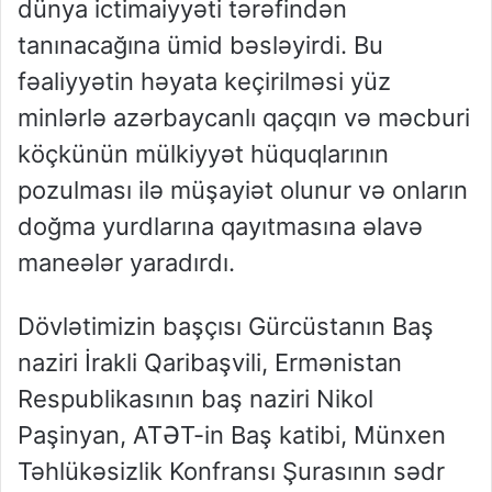
dünya ictimaiyyəti tərəfindən
tanınacağına ümid bəsləyirdi. Bu
fəaliyyətin həyata keçirilməsi yüz
minlərlə azərbaycanlı qaçqın və məcburi
köçkünün mülkiyyət hüquqlarının
pozulması ilə müşayiət olunur və onların
doğma yurdlarına qayıtmasına əlavə
maneələr yaradırdı.
Dövlətimizin başçısı Gürcüstanın Baş
naziri İrakli Qaribaşvili, Ermənistan
Respublikasının baş naziri Nikol
Paşinyan, ATƏT-in Baş katibi, Münxen
Təhlükəsizlik Konfransı Şurasının sədr