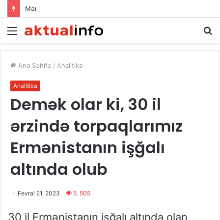
Mərkəzi Asiya və Azərbaycan – Vahid Geosiyasi Məkanda Yeni Əməkdaşlıq Üfüqləri
Menu
Ax
Ana Səhifə
/
Analitika
Analitika
Demək olar ki, 30 il
ərzində torpaqlarımız
Ermənistanın işğalı
altında olub
Fevral 21, 2023
5. 505
30 il Ermənistanın işğalı altında olan