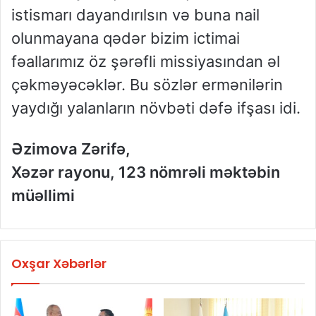
istismarı dayandırılsın və buna nail
olunmayana qədər bizim ictimai
fəallarımız öz şərəfli missiyasından əl
çəkməyəcəklər. Bu sözlər ermənilərin
yaydığı yalanların növbəti dəfə ifşası idi.
Əzimova Zərifə,
Xəzər rayonu, 123 nömrəli məktəbin
müəllimi
Oxşar Xəbərlər