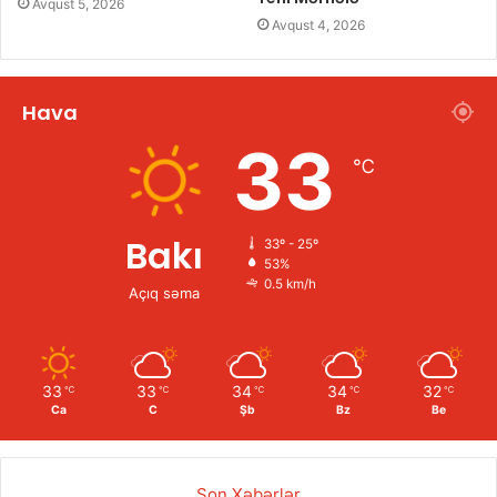
Avqust 5, 2026
Avqust 4, 2026
Hava
33
℃
Bakı
33º - 25º
53%
0.5 km/h
Açıq səma
33
33
34
34
32
℃
℃
℃
℃
℃
Ca
C
Şb
Bz
Be
Son Xəbərlər