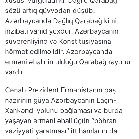
xususi vurğuladı ki, Dağlıq Qarabağ
sözü artıq qüvvədən düşüb.
Azərbaycanda Dağlıq Qarabağ kimi
inzibati vahid yoxdur. Azərbaycanın
suverenliyinə və Konstitusiyasına
hörmət edilməlidir. Azərbaycanda
erməni əhalinin olduğu Qarabağ rayonu
vardır.
Cənab Prezident Ermənistanın baş
nazirinin güya Azərbaycanın Laçın-
Xankəndi yolunu bağlaması və burda
yaşayan erməni əhali üçün “böhran
vəziyyəti yaratması” ittihamlarını da