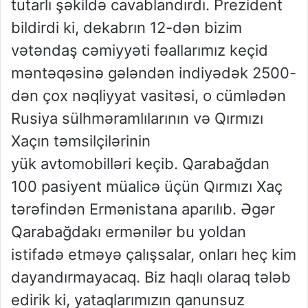
tutarlı şəkildə cavablandırdı. Prezident
bildirdi ki, dekabrın 12-dən bizim
vətəndaş cəmiyyəti fəallarımız keçid
məntəqəsinə gələndən indiyədək 2500-
dən çox nəqliyyat vasitəsi, o cümlədən
Rusiya sülhməramlılarının və Qırmızı
Xaçın təmsilçilərinin
yük avtomobilləri keçib. Qarabağdan
100 pasiyent müalicə üçün Qırmızı Xaç
tərəfindən Ermənistana aparılıb. Əgər
Qarabağdakı ermənilər bu yoldan
istifadə etməyə çalışsalar, onları heç kim
dayandırmayacaq. Biz haqlı olaraq tələb
edirik ki, yataqlarımızın qanunsuz