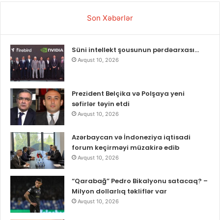
Son Xəbərlər
Süni intellekt şousunun pərdəarxası…
Avqust 10, 2026
Prezident Belçika və Polşaya yeni
səfirlər təyin etdi
Avqust 10, 2026
Azərbaycan və İndoneziya iqtisadi
forum keçirməyi müzakirə edib
Avqust 10, 2026
“Qarabağ” Pedro Bikalyonu satacaq? –
Milyon dollarlıq təkliflər var
Avqust 10, 2026