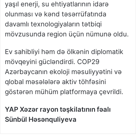
yaşıl enerji, su ehtiyatlarının idarə
olunması və kənd təsərrüfatında
davamlı texnologiyaların tətbiqi
mövzusunda region üçün nümunə oldu.
Ev sahibliyi həm də ölkənin diplomatik
mövqeyini gücləndirdi. COP29
Azərbaycanın ekoloji məsuliyyətini və
qlobal məsələlərə aktiv töhfəsini
göstərən mühüm platformaya çevrildi.
YAP Xəzər rayon təşkilatının fəalı
Sünbül Həsənquliyeva