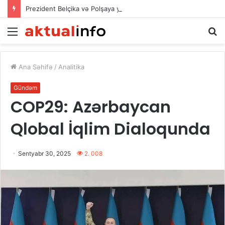
Prezident Belçika və Polşaya yeni səfirlər təyin etdi
Menu
A
Ana Səhifə
/
Analitika
Gündəm
COP29: Azərbaycan
Qlobal İqlim Dialoqunda
Sentyabr 30, 2025
2. 008