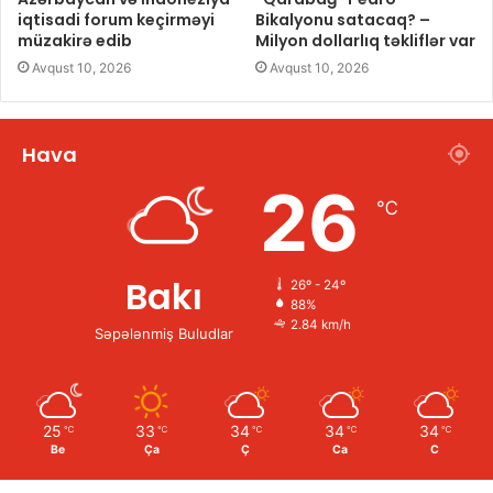
iqtisadi forum keçirməyi
Bikalyonu satacaq? –
müzakirə edib
Milyon dollarlıq təkliflər var
Avqust 10, 2026
Avqust 10, 2026
Hava
26
℃
Bakı
26º - 24º
88%
2.84 km/h
Səpələnmiş Buludlar
25
33
34
34
34
℃
℃
℃
℃
℃
Be
Ça
Ç
Ca
C