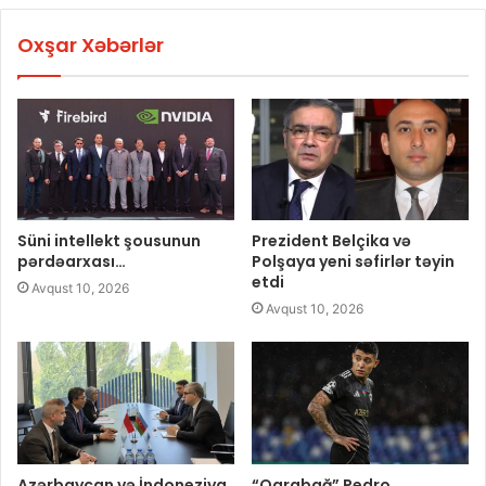
Oxşar Xəbərlər
Süni intellekt şousunun
Prezident Belçika və
pərdəarxası…
Polşaya yeni səfirlər təyin
etdi
Avqust 10, 2026
Avqust 10, 2026
Azərbaycan və İndoneziya
“Qarabağ” Pedro