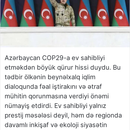
Azərbaycan COP29-a ev sahibliyi
etməkdən böyük qürur hissi duydu. Bu
tədbir ölkənin beynəlxalq iqlim
dialoqunda fəal iştirakını və ətraf
mühitin qorunmasına verdiyi önəmi
nümayiş etdirdi. Ev sahibliyi yalnız
prestij məsələsi deyil, həm də regionda
davamlı inkişaf və ekoloji siyasətin