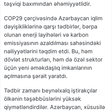
təşviqi baxımından əhəmiyyətlidir.
COP29 çərçivəsində Azərbaycan iqlim
dəyişikliklərinə qarşı tədbirlər, bərpa
olunan enerji layihələri və karbon
emissiyasının azaldılması sahəsindəki
nailiyyətlərini təqdim etdi. Bu, həm
dövlət strukturları, həm də özəl sektor
üçün yeni əməkdaşlıq imkanlarının
açılmasına şərait yaratdı.
Tədbir zamanı beynəlxalq iştirakçılar
ölkənin təşəbbüslərini yüksək
qiymətləndirdilər. Azərbaycan, xüsusilə