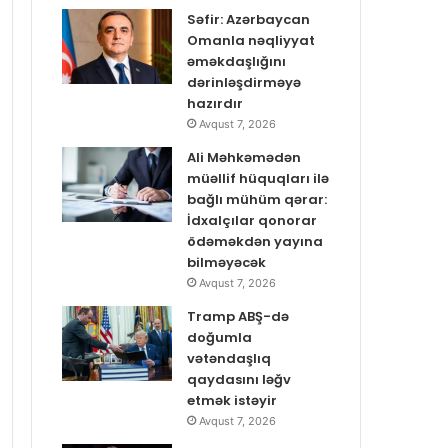
Səfir: Azərbaycan
Omanla nəqliyyat
əməkdaşlığını
dərinləşdirməyə
hazırdır
Avqust 7, 2026
Ali Məhkəmədən
müəllif hüquqları ilə
bağlı mühüm qərar:
İdxalçılar qonorar
ödəməkdən yayına
bilməyəcək
Avqust 7, 2026
Tramp ABŞ-də
doğumla
vətəndaşlıq
qaydasını ləğv
etmək istəyir
Avqust 7, 2026