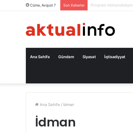
Səfir: Azərbaycan Oman
Cümə, Avqust 7
Son Xəbərlər
Ana Səhifə
Gündəm
Siyasət
İqtisadiyyat
Ana Səhifə
/
İdman
İdman