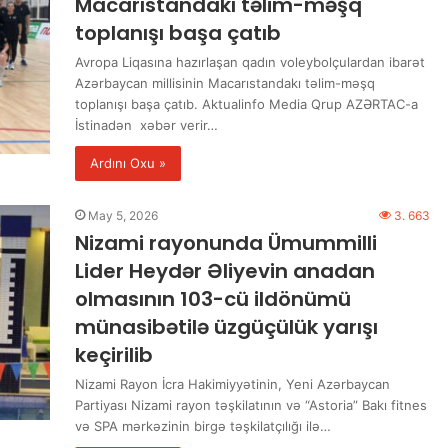
Macarıstandakı təlim-məşq
toplanışı başa çatıb
Avropa Liqasına hazırlaşan qadın voleybolçulardan ibarət
Azərbaycan millisinin Macarıstandakı təlim-məşq
toplanışı başa çatıb. Aktualinfo Media Qrup AZƏRTAC-a
İstinadən xəbər verir…
Ardını Oxu »
May 5, 2026
3. 663
Nizami rayonunda Ümummilli
Lider Heydər Əliyevin anadan
olmasının 103-cü ildönümü
münasibətilə üzgüçülük yarışı
keçirilib
Nizami Rayon İcra Hakimiyyətinin, Yeni Azərbaycan
Partiyası Nizami rayon təşkilatının və “Astoria” Bakı fitnes
və SPA mərkəzinin birgə təşkilatçılığı ilə…