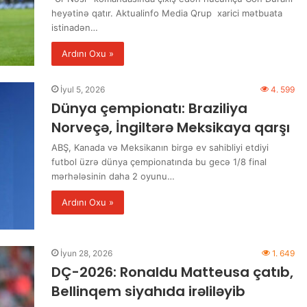
heyətinə qatır. Aktualinfo Media Qrup xarici mətbuata
istinadən…
Ardını Oxu »
İyul 5, 2026
4. 599
Dünya çempionatı: Braziliya
Norveçə, İngiltərə Meksikaya qarşı
ABŞ, Kanada və Meksikanın birgə ev sahibliyi etdiyi
futbol üzrə dünya çempionatında bu gecə 1/8 final
mərhələsinin daha 2 oyunu…
Ardını Oxu »
İyun 28, 2026
1. 649
DÇ-2026: Ronaldu Matteusa çatıb,
Bellinqem siyahıda irəliləyib