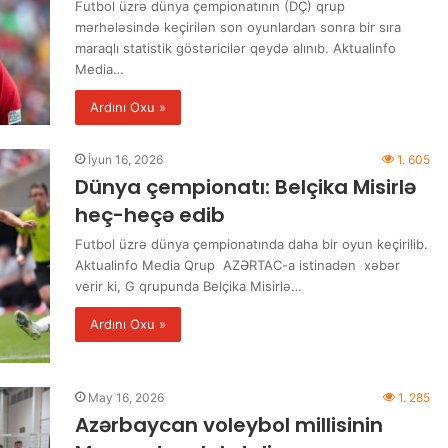
Futbol üzrə dünya çempionatının (DÇ) qrup
mərhələsində keçirilən son oyunlardan sonra bir sıra
maraqlı statistik göstəricilər qeydə alınıb. Aktualinfo
Media…
Ardını Oxu »
İyun 16, 2026
1. 605
Dünya çempionatı: Belçika Misirlə
heç-heçə edib
Futbol üzrə dünya çempionatında daha bir oyun keçirilib.
Aktualinfo Media Qrup AZƏRTAC-a istinadən xəbər
verir ki, G qrupunda Belçika Misirlə…
Ardını Oxu »
May 16, 2026
1. 285
Azərbaycan voleybol millisinin