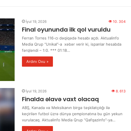
İyul 19, 2026
10. 304
Final oyununda ilk qol vuruldu
Ferran Torres 116-cı dəqiqədə hesabı açdı. Aktualinfo
Media Qrup “Unikal”-a xəbər verir ki, ispanlar hesabda
fərqləndi – 1:0. *** 01:18…
Ardını Oxu »
İyul 19, 2026
8. 613
Finalda əlavə vaxt olacaq
ABŞ, Kanada və Meksikanın birgə təşkilatçılığı ilə
keçirilən futbol üzrə dünya çempionatına bu gün yekun
vurulacaq. Aktualinfo Media Qrup “Qafqazinfo”-ya…