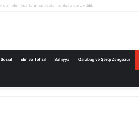
la nəqliyyat əməkdaşlığını dərinləşdirməyə hazırdır
Sosial
Elm və Təhsil
Səhiyyə
Qarabağ və Şərqi Zəngəzur