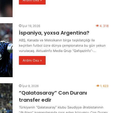
Ardını Oxu »
İyul 19, 2026
4. 318
İspaniya, yoxsa Argentina?
ABŞ, Kanada və Meksikanın birgə təşkilatçılığı ilə
keçirilən futbol üzrə dünya çempionatına bu gün yekun
vurulacaq. Aktualinfo Media Qrup “Qafqazinfo”-…
Ardını Oxu »
İyul 9, 2026
1. 623
“Qalatasaray” Con Duranı
transfer edir
Türkiyənin “Qalatasaray” klubu Səudiyyə Ərəbistanının
“Əl-Nəsr” komandasında çıxış edən hücumçu Con Duranı