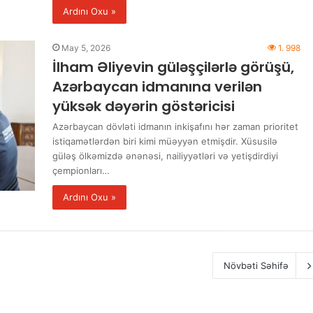
Ardını Oxu »
May 5, 2026
1. 998
İlham Əliyevin güləşçilərlə görüşü,
Azərbaycan idmanına verilən
yüksək dəyərin göstəricisi
Azərbaycan dövləti idmanın inkişafını hər zaman prioritet
istiqamətlərdən biri kimi müəyyən etmişdir. Xüsusilə
güləş ölkəmizdə ənənəsi, nailiyyətləri və yetişdirdiyi
çempionları…
Ardını Oxu »
Növbəti Səhifə