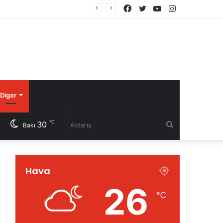
Facebook
Twitter
YouTube
Instagram
Digər
℃
30
Axtarış
Bakı
Hava
26
℃