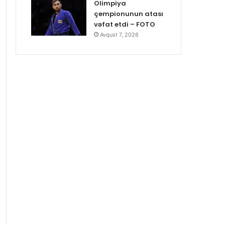
Olimpiya
çempionunun atası
vəfat etdi – FOTO
Avqust 7, 2026