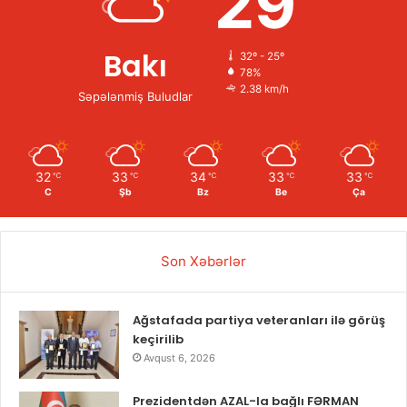
29
Bakı
32º - 25º
78%
2.38 km/h
Səpələnmiş Buludlar
32
33
34
33
33
℃
℃
℃
℃
℃
C
Şb
Bz
Be
Ça
Son Xəbərlər
Ağstafada partiya veteranları ilə görüş
keçirilib
Avqust 6, 2026
Prezidentdən AZAL-la bağlı FƏRMAN