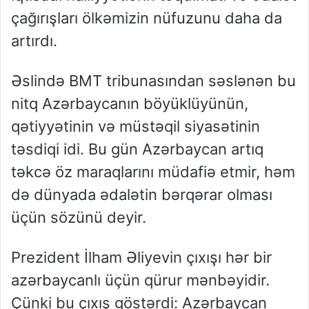
çağırışları ölkəmizin nüfuzunu daha da
artırdı.
Əslində BMT tribunasından səslənən bu
nitq Azərbaycanın böyüklüyünün,
qətiyyətinin və müstəqil siyasətinin
təsdiqi idi. Bu gün Azərbaycan artıq
təkcə öz maraqlarını müdafiə etmir, həm
də dünyada ədalətin bərqərar olması
üçün sözünü deyir.
Prezident İlham Əliyevin çıxışı hər bir
azərbaycanlı üçün qürur mənbəyidir.
Çünki bu çıxış göstərdi: Azərbaycan