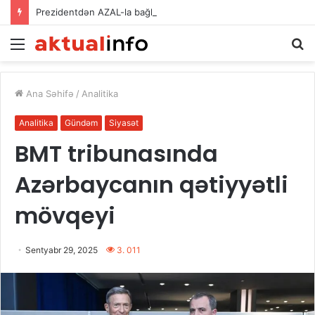
Prezidentdən AZAL-la bağlı FƏRMAN
Menu
A
Ana Səhifə
/
Analitika
Analitika
Gündəm
Siyasət
BMT tribunasında
Azərbaycanın qətiyyətli
mövqeyi
Sentyabr 29, 2025
3. 011