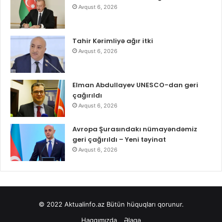
Avqust 6, 2026
Tahir Kərimliyə ağır itki
Avqust 6, 2026
Elman Abdullayev UNESCO-dan geri
çağırıldı
Avqust 6, 2026
Avropa Şurasındakı nümayəndəmiz
geri çağırıldı – Yeni təyinat
Avqust 6, 2026
© 2022
Aktualinfo.az
Bütün hüquqları qorunur.
Haqqımızda
Əlaqə