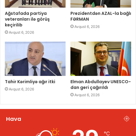
Ağstafada partiya
Prezidentdən AZAL-la bağlı
veteranları ilə görüş
FƏRMAN
keçirilib
Avqust 6, 2026
Avqust 6, 2026
Tahir Kərimliyə ağır itki
Elman Abdullayev UNESCO-
dan geri çağırıldı
Avqust 6, 2026
Avqust 6, 2026
Hava
℃