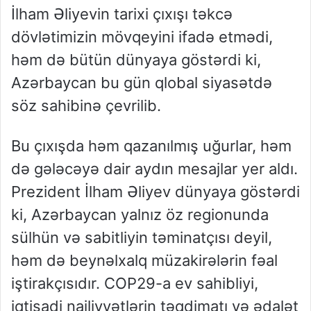
İlham Əliyevin tarixi çıxışı təkcə
dövlətimizin mövqeyini ifadə etmədi,
həm də bütün dünyaya göstərdi ki,
Azərbaycan bu gün qlobal siyasətdə
söz sahibinə çevrilib.
Bu çıxışda həm qazanılmış uğurlar, həm
də gələcəyə dair aydın mesajlar yer aldı.
Prezident İlham Əliyev dünyaya göstərdi
ki, Azərbaycan yalnız öz regionunda
sülhün və sabitliyin təminatçısı deyil,
həm də beynəlxalq müzakirələrin fəal
iştirakçısıdır. COP29-a ev sahibliyi,
iqtisadi nailiyyətlərin təqdimatı və ədalət