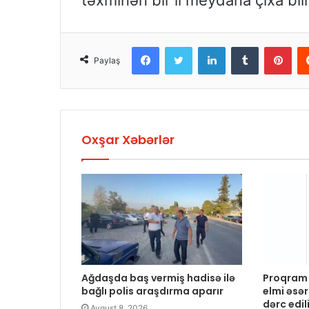
təxminən bir il meydana çıxa bi
Facebook
Twitter
LinkedIn
Tumblr
Pinterest
Paylaş
Oxşar Xəbərlər
Ağdaşda baş vermiş hadisə ilə
Proqram 
bağlı polis araşdırma aparır
elmi əsər
dərc edil
Avqust 8, 2026