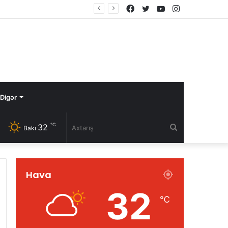
Facebook
Twitter
YouTube
Instagram
Digər
℃
32
Axtarış
Bakı
Hava
32
℃