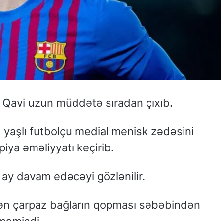
i Qavi uzun müddətə sıradan çıxıb
.
1 yaşlı futbolçu medial menisk zədəsini
iya əməliyyatı keçirib.
ay davam edəcəyi gözlənilir.
dən çarpaz bağların qopması səbəbindən