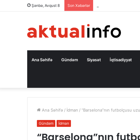
Proqram mühəndisliyinə
Şənbə, Avqust 8
Son Xəbərlər
Ana Səhifə
Gündəm
Siyasət
İqtisadiyyat
Ana Səhifə
/
İdman
/
“Barselona”nın futbolçusu u
Gündəm
İdman
“Barselona”nın fut