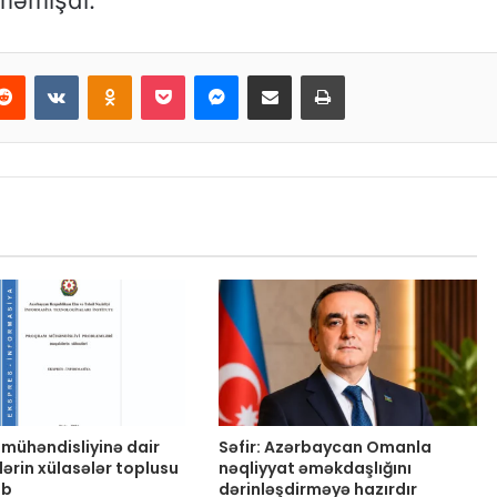
lməmişdi.
Reddit
VKontakte
Odnoklassniki
Pocket
Messenger
Email ilə paylaş
Print
mühəndisliyinə dair
Səfir: Azərbaycan Omanla
lərin xülasələr toplusu
nəqliyyat əməkdaşlığını
ib
dərinləşdirməyə hazırdır