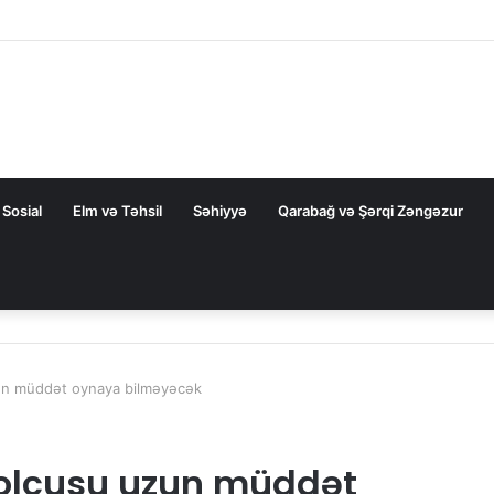
 dair elmi əsərlərin xülasələr toplusu dərc edilib
Sosial
Elm və Təhsil
Səhiyyə
Qarabağ və Şərqi Zəngəzur
zun müddət oynaya bilməyəcək
bolçusu uzun müddət