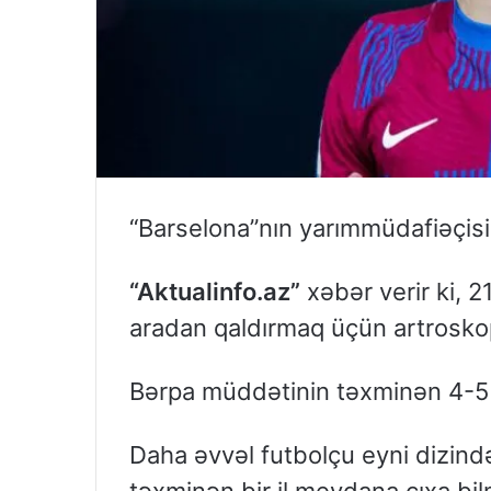
“Barselona”nın yarımmüdafiəçis
“Aktualinfo.az”
xəbər verir ki, 2
aradan qaldırmaq üçün artroskop
Bərpa müddətinin təxminən 4-5 
Daha əvvəl futbolçu eyni dizin