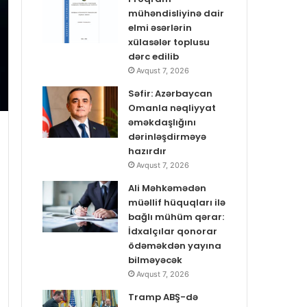
mühəndisliyinə dair
elmi əsərlərin
xülasələr toplusu
dərc edilib
Avqust 7, 2026
Səfir: Azərbaycan
Omanla nəqliyyat
əməkdaşlığını
dərinləşdirməyə
hazırdır
Avqust 7, 2026
Ali Məhkəmədən
müəllif hüquqları ilə
bağlı mühüm qərar:
İdxalçılar qonorar
ödəməkdən yayına
bilməyəcək
Avqust 7, 2026
Tramp ABŞ-də