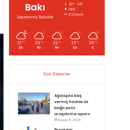
Bakı
32º - 24º
58%
8.13 km/h
Səpələnmiş Buludlar
31
33
32
33
33
℃
℃
℃
℃
℃
Şb
Bz
Be
Ça
Ç
Son Xəbərlər
Ağdaşda baş
vermiş hadisə ilə
bağlı polis
araşdırma aparır
Avqust 8, 2026
Proqram