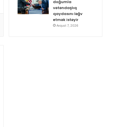
doğumla
vətəndaşlıq
qaydasını ləğv
etmək istəyir
Avqust 7, 2026