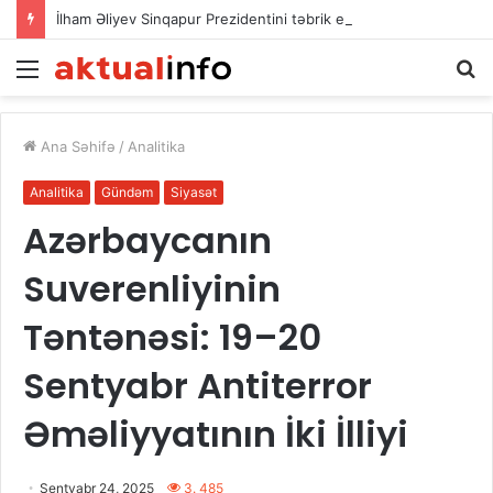
İlham Əliyev Sinqapur Prezidentini təbrik etdi
Menu
A
Ana Səhifə
/
Analitika
Analitika
Gündəm
Siyasət
Azərbaycanın
Suverenliyinin
Təntənəsi: 19–20
Sentyabr Antiterror
Əməliyyatının İki İlliyi
Sentyabr 24, 2025
3. 485