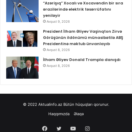
“Azərişıq” Xocalı və Xocavəndin bir sıra
ərazilərində elektrik təsərrüfatını
yeniləyir
Avqust 9, 2026
Prezident İlham Əliyev Vaşinqton Zirvə
Görüşünün ildönümü münasibətilə ABŞ
Prezidentinə məktub ünvanlayıb
Avqust 8, 2026
İlham Əliyev Donald Trampla danışdı
Avqust 8, 2026
© 2022
Aktualinfo.az
Bütün hüquqları qorunur.
Haqqımızda
Əlaqə
Facebook
Twitter
YouTube
Instagram