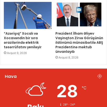
“Azərişıq” Xocalı və
Prezident İlham Əliyev
Xocavəndin bir sıra
Vaşinqton Zirvə Görüşünün
ərazilərində elektrik
ildönümü münasibətilə ABŞ
təsərrüfatını yeniləyir
Prezidentinə məktub
ünvanlayıb
Avqust 9, 2026
Avqust 8, 2026
Hava
28
℃
28º - 24º