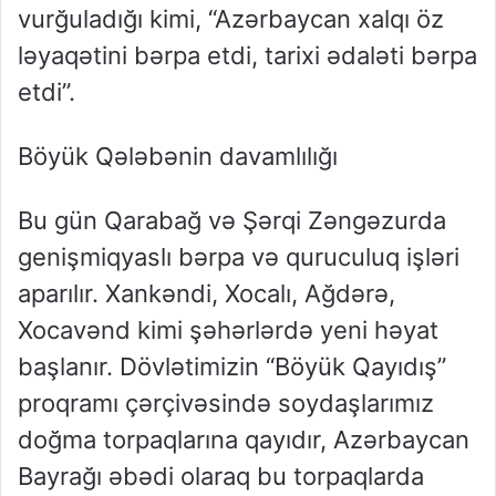
vurğuladığı kimi, “Azərbaycan xalqı öz
ləyaqətini bərpa etdi, tarixi ədaləti bərpa
etdi”.
Böyük Qələbənin davamlılığı
Bu gün Qarabağ və Şərqi Zəngəzurda
genişmiqyaslı bərpa və quruculuq işləri
aparılır. Xankəndi, Xocalı, Ağdərə,
Xocavənd kimi şəhərlərdə yeni həyat
başlanır. Dövlətimizin “Böyük Qayıdış”
proqramı çərçivəsində soydaşlarımız
doğma torpaqlarına qayıdır, Azərbaycan
Bayrağı əbədi olaraq bu torpaqlarda