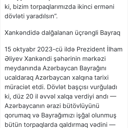
ki, bizim torpaqlarımızda ikinci erməni
dövləti yaradılsın”.
Xankəndidə dalğalanan üçrəngli Bayraq
15 oktyabr 2023-cü ildə Prezident İlham
Əliyev Xankəndi şəhərinin mərkəzi
meydanında Azərbaycan Bayrağını
ucaldaraq Azərbaycan xalqına tarixi
müraciət etdi. Dövlət başçısı vurğuladı
ki, düz 20 il əvvəl xalqa verdiyi andı —
Azərbaycanın ərazi bütövlüyünü
qorumaq və Bayrağımızı işğal olunmuş
bütün torpaqlarda qaldırmaq vədini —