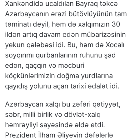
Xankəndidə ucaldılan Bayraq təkcə
Azərbaycanın ərazi bütövlüyünün tam
təminatı deyil, həm də xalqımızın 30
ildən artıq davam edən mübarizəsinin
yekun qələbəsi idi. Bu, həm də Xocalı
soyqırımı qurbanlarının ruhunu şad
edən, qaçqın və məcburi
köçkünlərimizin doğma yurdlarına
qayıdış yolunu açan tarixi ədalət idi.
Azərbaycan xalqı bu zəfəri qətiyyət,
səbr, milli birlik və dövlət-xalq
həmrəyliyi sayəsində əldə etdi.
Prezident İlham Əliyevin dəfələrlə