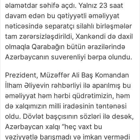
əlamətdar səhifə açdı. Yalnız 23 saat
davam edən bu qətiyyətli əməliyyat
nəticəsində separatçı silahlı birləşmələr
tam zərərsizləşdirildi, Xankəndi də daxil
olmaqla Qarabağın bütün ərazilərində
Azərbaycanın suverenliyi bərpa olundu.
Prezident, Müzəffər Ali Baş Komandan
İlham Əliyevin rəhbərliyi ilə aparılmış bu
əməliyyat həm hərbi qüdrətimizin, həm
də xalqımızın milli iradəsinin təntənəsi
oldu. Dövlət başçısının sözləri ilə desək,
Azərbaycan xalqı “heç vaxt bu
vəziyyətlə barışmadı və imkan vermədi