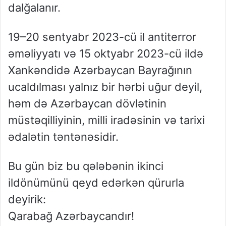
dalğalanır.
19–20 sentyabr 2023-cü il antiterror
əməliyyatı və 15 oktyabr 2023-cü ildə
Xankəndidə Azərbaycan Bayrağının
ucaldılması yalnız bir hərbi uğur deyil,
həm də Azərbaycan dövlətinin
müstəqilliyinin, milli iradəsinin və tarixi
ədalətin təntənəsidir.
Bu gün biz bu qələbənin ikinci
ildönümünü qeyd edərkən qürurla
deyirik:
Qarabağ Azərbaycandır!