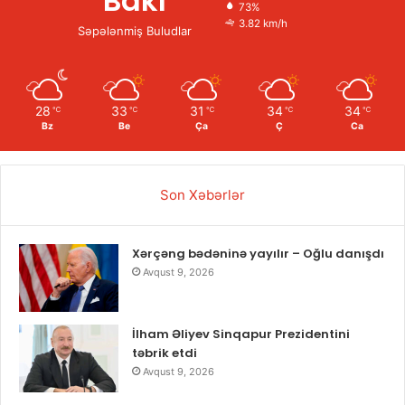
Bakı
73%
3.82 km/h
Səpələnmiş Buludlar
28
33
31
34
34
℃
℃
℃
℃
℃
Bz
Be
Ça
Ç
Ca
Son Xəbərlər
Xərçəng bədəninə yayılır – Oğlu danışdı
Avqust 9, 2026
İlham Əliyev Sinqapur Prezidentini
təbrik etdi
Avqust 9, 2026