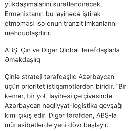
yükdaşımalarını sürətləndirəcək.
Ermənistanın bu layihədə iştirak
etməməsi isə onun tranzit imkanlarını
məhdudlaşdırır.
ABŞ, Çin və Digər Qlobal Tərəfdaşlarla
Əməkdaşlıq
Çinlə strateji tərəfdaşlıq Azərbaycan
üçün prioritet istiqamətlərdən biridir. “Bir
kəmər, bir yol” layihəsi çərçivəsində
Azərbaycan nəqliyyat-logistika qovşağı
kimi çıxış edir. Digər tərəfdən, ABŞ-la
münasibətlərdə yeni dövr başlayır.