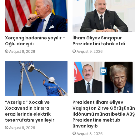
Xərçəng bədəninə yayılır –
İlham Əliyev Sinqapur
Oğlu danışdı
Prezidentini təbrik etdi
Avqust 9, 2026
Avqust 9, 2026
“Azərişıq” Xocalı və
Prezident İlham Əliyev
Xocavəndin bir sıra
Vaşinqton Zirvə Görüşünün
ərazilərində elektrik
ildönümü münasibətilə ABŞ
təsərrüfatını yeniləyir
Prezidentinə məktub
ünvanlayıb
Avqust 9, 2026
Avqust 8, 2026