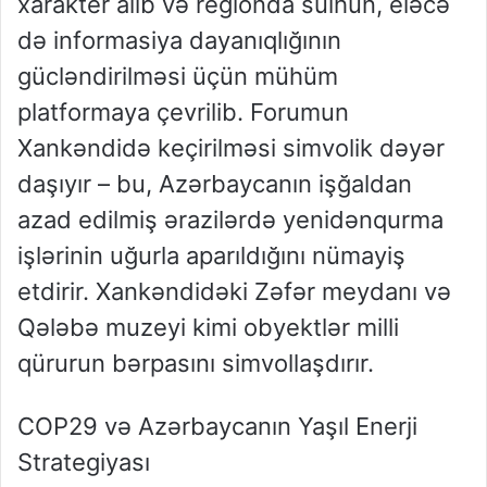
xarakter alıb və regionda sülhün, eləcə
də informasiya dayanıqlığının
gücləndirilməsi üçün mühüm
platformaya çevrilib. Forumun
Xankəndidə keçirilməsi simvolik dəyər
daşıyır – bu, Azərbaycanın işğaldan
azad edilmiş ərazilərdə yenidənqurma
işlərinin uğurla aparıldığını nümayiş
etdirir. Xankəndidəki Zəfər meydanı və
Qələbə muzeyi kimi obyektlər milli
qürurun bərpasını simvollaşdırır.
COP29 və Azərbaycanın Yaşıl Enerji
Strategiyası