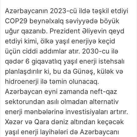
Azərbaycanın 2023-cü ildə təşkil etdiyi
COP29 beynəlxalq səviyyədə böyük
uğur qazanıb. Prezident Əliyevin qeyd
etdiyi kimi, ölkə yaşıl enerjiyə keçid
üçün ciddi addımlar atır. 2030-cu ilə
qədər 6 giqavatlıq yaşıl enerji istehsalı
planlaşdırılır ki, bu da Günəş, külək və
hidroenerji ilə təmin olunacaq.
Azərbaycan eyni zamanda neft-qaz
sektorundan asılı olmadan alternativ
enerji mənbələrinə investisiyaları artırır.
Xəzər və Qara dəniz altından keçəcək
yaşıl enerji layihələri də Azərbaycanı