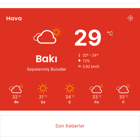
Hava
29
℃
Bakı
32º - 24º
72%
3.82 km/h
Səpələnmiş Buludlar
32
31
34
33
33
℃
℃
℃
℃
℃
Be
Ça
Ç
Ca
C
Son Xəbərlər