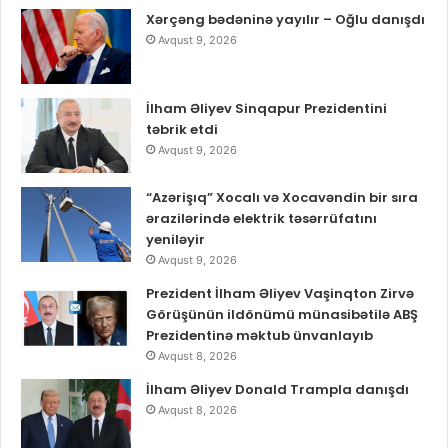
Xərçəng bədəninə yayılır – Oğlu danışdı
Avqust 9, 2026
İlham Əliyev Sinqapur Prezidentini
təbrik etdi
Avqust 9, 2026
“Azərişıq” Xocalı və Xocavəndin bir sıra
ərazilərində elektrik təsərrüfatını
yeniləyir
Avqust 9, 2026
Prezident İlham Əliyev Vaşinqton Zirvə
Görüşünün ildönümü münasibətilə ABŞ
Prezidentinə məktub ünvanlayıb
Avqust 8, 2026
İlham Əliyev Donald Trampla danışdı
Avqust 8, 2026