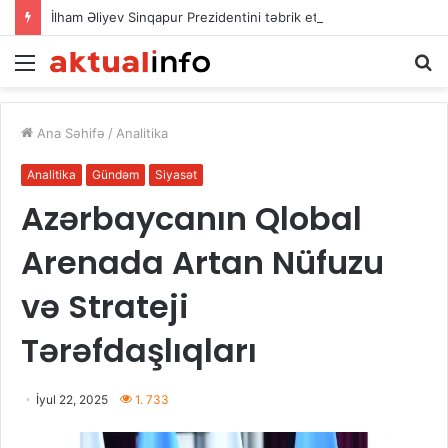
İlham Əliyev Sinqapur Prezidentini təbrik etdi
Menu
A
Ana Səhifə
/
Analitika
Analitika
Gündəm
Siyasət
Azərbaycanın Qlobal
Arenada Artan Nüfuzu
və Strateji
Tərəfdaşlıqları
İyul 22, 2025
1. 733