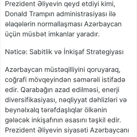
Prezident Əliyevin qeyd etdiyi kimi,
Donald Trampın administrasiyası ilə
əlaqələrin normallaşması Azərbaycan
üçün müsbət imkanlar yaradır.
Nəticə: Sabitlik və İnkişaf Strategiyası
Azərbaycan müstəqilliyini qoruyaraq,
coğrafi mövqeyindən səmərəli istifadə
edir. Qarabağın azad edilməsi, enerji
diversifikasiyası, nəqliyyat dəhlizləri və
beynəlxalq tərəfdaşlıqlar ölkənin
gələcək inkişafının əsasını təşkil edir.
Prezident Əliyevin siyasəti Azərbaycanı