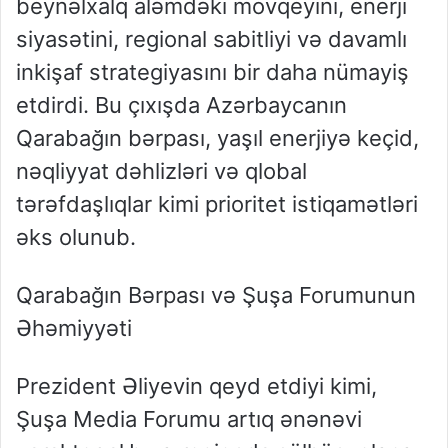
beynəlxalq aləmdəki mövqeyini, enerji
siyasətini, regional sabitliyi və davamlı
inkişaf strategiyasını bir daha nümayiş
etdirdi. Bu çıxışda Azərbaycanın
Qarabağın bərpası, yaşıl enerjiyə keçid,
nəqliyyat dəhlizləri və qlobal
tərəfdaşlıqlar kimi prioritet istiqamətləri
əks olunub.
Qarabağın Bərpası və Şuşa Forumunun
Əhəmiyyəti
Prezident Əliyevin qeyd etdiyi kimi,
Şuşa Media Forumu artıq ənənəvi