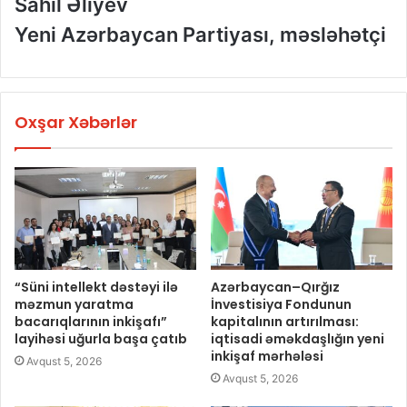
Sahil Əliyev
Yeni Azərbaycan Partiyası, məsləhətçi
Oxşar Xəbərlər
“Süni intellekt dəstəyi ilə
Azərbaycan–Qırğız
məzmun yaratma
İnvestisiya Fondunun
bacarıqlarının inkişafı”
kapitalının artırılması:
layihəsi uğurla başa çatıb
iqtisadi əməkdaşlığın yeni
inkişaf mərhələsi
Avqust 5, 2026
Avqust 5, 2026