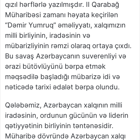
qızıl hərflərlə yazılmışdır. II Qarabağ
Müharibəsi zamanı həyata keçirilən
“Dəmir Yumruq” əməliyyatı, xalqımızın
milli birliyinin, iradəsinin və
mübarizliyinin rəmzi olaraq ortaya çıxdı.
Bu savaş Azərbaycanın suverenliyi və
ərazi bütövlüyünü bərpa etmək
məqsədilə başladığı mübarizə idi və
nəticədə tarixi ədalət bərpa olundu.
Qələbəmiz, Azərbaycan xalqının milli
iradəsinin, ordunun gücünün və liderin
qətiyyətinin birliyinin təntənəsidir.
Müharibə dövründə Azərbaycan xalqı