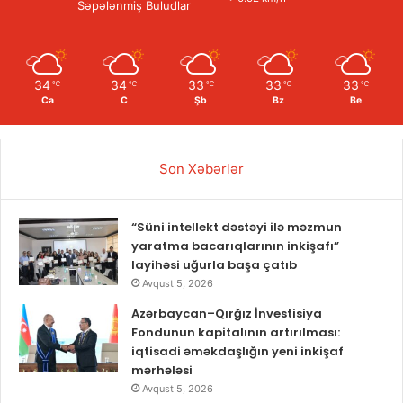
Səpələnmiş Buludlar
34
34
33
33
33
℃
℃
℃
℃
℃
Ca
C
Şb
Bz
Be
Son Xəbərlər
“Süni intellekt dəstəyi ilə məzmun
yaratma bacarıqlarının inkişafı”
layihəsi uğurla başa çatıb
Avqust 5, 2026
Azərbaycan–Qırğız İnvestisiya
Fondunun kapitalının artırılması:
iqtisadi əməkdaşlığın yeni inkişaf
mərhələsi
Avqust 5, 2026