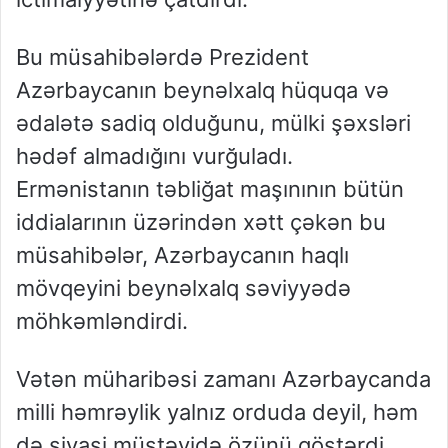
Bu müsahibələrdə Prezident
Azərbaycanın beynəlxalq hüquqa və
ədalətə sadiq olduğunu, mülki şəxsləri
hədəf almadığını vurğuladı.
Ermənistanın təbliğat maşınının bütün
iddialarının üzərindən xətt çəkən bu
müsahibələr, Azərbaycanın haqlı
mövqeyini beynəlxalq səviyyədə
möhkəmləndirdi.
Vətən müharibəsi zamanı Azərbaycanda
milli həmrəylik yalnız orduda deyil, həm
də siyasi müstəvidə özünü göstərdi.