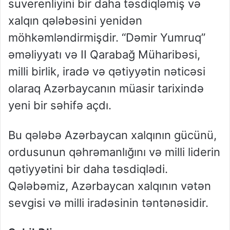
suverenliyini bir daha təsdiqləmiş və
xalqın qələbəsini yenidən
möhkəmləndirmişdir. “Dəmir Yumruq”
əməliyyatı və II Qarabağ Müharibəsi,
milli birlik, iradə və qətiyyətin nəticəsi
olaraq Azərbaycanın müasir tarixində
yeni bir səhifə açdı.
Bu qələbə Azərbaycan xalqının gücünü,
ordusunun qəhrəmanlığını və milli liderin
qətiyyətini bir daha təsdiqlədi.
Qələbəmiz, Azərbaycan xalqının vətən
sevgisi və milli iradəsinin təntənəsidir.