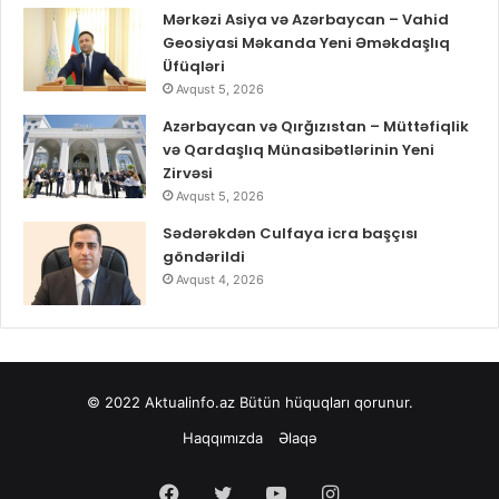
Mərkəzi Asiya və Azərbaycan – Vahid
Geosiyasi Məkanda Yeni Əməkdaşlıq
Üfüqləri
Avqust 5, 2026
Azərbaycan və Qırğızıstan – Müttəfiqlik
və Qardaşlıq Münasibətlərinin Yeni
Zirvəsi
Avqust 5, 2026
Sədərəkdən Culfaya icra başçısı
göndərildi
Avqust 4, 2026
© 2022
Aktualinfo.az
Bütün hüquqları qorunur.
Haqqımızda
Əlaqə
Facebook
Twitter
YouTube
Instagram