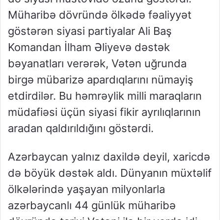
Müharibə dövründə ölkədə fəaliyyət
göstərən siyasi partiyalar Ali Baş
Komandan İlham Əliyevə dəstək
bəyanatları verərək, Vətən uğrunda
birgə mübarizə apardıqlarını nümayiş
etdirdilər. Bu həmrəylik milli maraqların
müdafiəsi üçün siyasi fikir ayrılıqlarının
aradan qaldırıldığını göstərdi.
Azərbaycan yalnız daxildə deyil, xaricdə
də böyük dəstək aldı. Dünyanın müxtəlif
ölkələrində yaşayan milyonlarla
azərbaycanlı 44 günlük müharibə