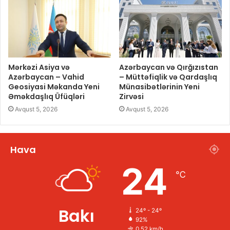
Mərkəzi Asiya və
Azərbaycan və Qırğızıstan
Azərbaycan – Vahid
– Müttəfiqlik və Qardaşlıq
Geosiyasi Məkanda Yeni
Münasibətlərinin Yeni
Əməkdaşlıq Üfüqləri
Zirvəsi
Avqust 5, 2026
Avqust 5, 2026
Hava
24
℃
Bakı
24º - 24º
92%
0.52 km/h