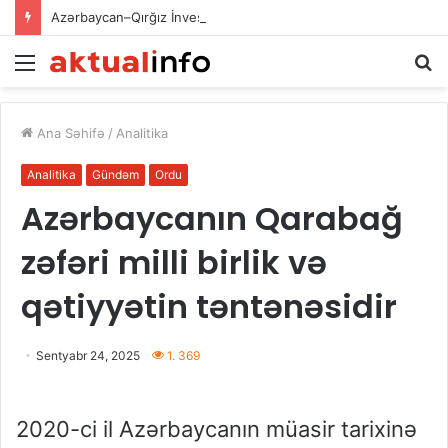
Azərbaycan–Qırğız İnvestisiya Fondunun kapitalının artırılması: iqtisadi əməkdaşlığın yeni inkişaf mərhələsi
Menu
A
Ana Səhifə
/
Analitika
Analitika
Gündəm
Ordu
Azərbaycanın Qarabağ
zəfəri milli birlik və
qətiyyətin təntənəsidir
Sentyabr 24, 2025
1. 369
2020-ci il Azərbaycanın müasir tarixinə