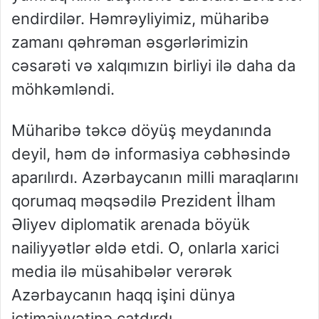
endirdilər. Həmrəyliyimiz, müharibə
zamanı qəhrəman əsgərlərimizin
cəsarəti və xalqımızın birliyi ilə daha da
möhkəmləndi.
Müharibə təkcə döyüş meydanında
deyil, həm də informasiya cəbhəsində
aparılırdı. Azərbaycanın milli maraqlarını
qorumaq məqsədilə Prezident İlham
Əliyev diplomatik arenada böyük
nailiyyətlər əldə etdi. O, onlarla xarici
media ilə müsahibələr verərək
Azərbaycanın haqq işini dünya
ictimaiyyətinə çatdırdı.