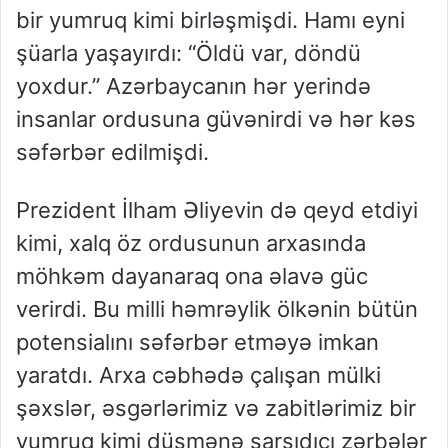
bir yumruq kimi birləşmişdi. Hamı eyni
şüarla yaşayırdı: “Öldü var, döndü
yoxdur.” Azərbaycanın hər yerində
insanlar ordusuna güvənirdi və hər kəs
səfərbər edilmişdi.
Prezident İlham Əliyevin də qeyd etdiyi
kimi, xalq öz ordusunun arxasında
möhkəm dayanaraq ona əlavə güc
verirdi. Bu milli həmrəylik ölkənin bütün
potensialını səfərbər etməyə imkan
yaratdı. Arxa cəbhədə çalışan mülki
şəxslər, əsgərlərimiz və zabitlərimiz bir
yumruq kimi düşmənə sarsıdıcı zərbələr