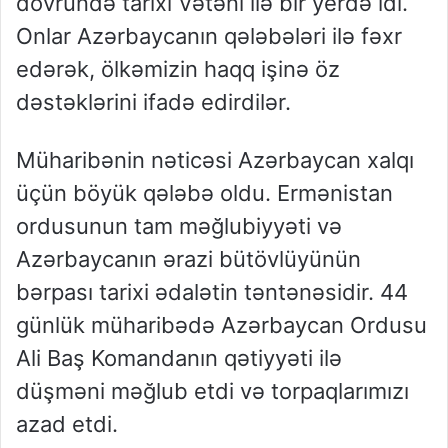
dövründə tarixi Vətəni ilə bir yerdə idi.
Onlar Azərbaycanın qələbələri ilə fəxr
edərək, ölkəmizin haqq işinə öz
dəstəklərini ifadə edirdilər.
Müharibənin nəticəsi Azərbaycan xalqı
üçün böyük qələbə oldu. Ermənistan
ordusunun tam məğlubiyyəti və
Azərbaycanın ərazi bütövlüyünün
bərpası tarixi ədalətin təntənəsidir. 44
günlük müharibədə Azərbaycan Ordusu
Ali Baş Komandanın qətiyyəti ilə
düşməni məğlub etdi və torpaqlarımızı
azad etdi.