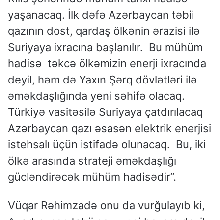
yaşanacaq. İlk dəfə Azərbaycan təbii
qazının dost, qardaş ölkənin ərazisi ilə
Suriyaya ixracına başlanılır. Bu mühüm
hadisə təkcə ölkəmizin enerji ixracında
deyil, həm də Yaxın Şərq dövlətləri ilə
əməkdaşlığında yeni səhifə olacaq.
Türkiyə vasitəsilə Suriyaya çatdırılacaq
Azərbaycan qazı əsasən elektrik enerjisi
istehsalı üçün istifadə olunacaq. Bu, iki
ölkə arasında strateji əməkdaşlığı
gücləndirəcək mühüm hadisədir”.
Vüqar Rəhimzadə onu da vurğulayıb ki,