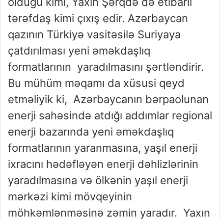
olduğu kimi, Yaxın Şərqdə də etibarlı
tərəfdaş kimi çıxış edir. Azərbaycan
qazının Türkiyə vasitəsilə Suriyaya
çatdırılması yeni əməkdaşlıq
formatlarının yaradılmasını şərtləndirir.
Bu mühüm məqamı da xüsusi qeyd
etməliyik ki, Azərbaycanın bərpaolunan
enerji sahəsində atdığı addımlar regional
enerji bazarında yeni əməkdaşlıq
formatlarının yaranmasına, yaşıl enerji
ixracını hədəfləyən enerji dəhlizlərinin
yaradılmasına və ölkənin yaşıl enerji
mərkəzi kimi mövqeyinin
möhkəmlənməsinə zəmin yaradır. Yaxın