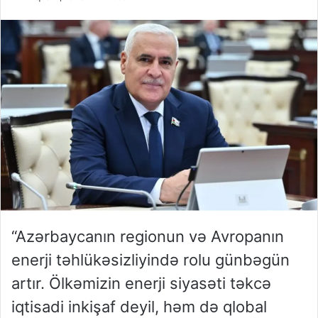
“Azərbaycanın regionun və Avropanın
enerji təhlükəsizliyində rolu günbəgün
artır. Ölkəmizin enerji siyasəti təkcə
iqtisadi inkişaf deyil, həm də qlobal