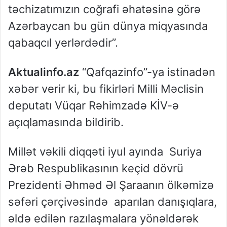
təchizatımızın coğrafi əhatəsinə görə
Azərbaycan bu gün dünya miqyasında
qabaqcıl yerlərdədir”.
Aktualinfo.az
“Qafqazinfo”-ya istinadən
xəbər verir ki, bu fikirləri Milli Məclisin
deputatı Vüqar Rəhimzadə KİV-ə
açıqlamasında bildirib.
Millət vəkili diqqəti iyul ayında Suriya
Ərəb Respublikasının keçid dövrü
Prezidenti Əhməd Əl Şaraanın ölkəmizə
səfəri çərçivəsində aparılan danışıqlara,
əldə edilən razılaşmalara yönəldərək