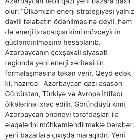
Azərbaycan təbii qazı yeni bazara daxil
olur: “Ölkəmizin enerji strategiyası yalnız
daxili tələbatın ödənilməsinə deyil, həm
də enerji ixracatçısı kimi mövqeyinin
gücləndirilməsinə hesablanıb.
Azərbaycanın çoxşaxəli siyasəti
regionda yeni enerji xəritəsinin
formalaşmasına təkan verir. Qeyd edək
ki, hazırda Azərbaycan qazı əsasən
Gürcüstan, Türkiyə və Avropa İttifaqı
ölkələrinə ixrac edilir. Göründüyü kimi,
Azərbaycan ənənəvi tərəfdaşları ilə
əlaqələrini möhkəmləndirməklə bərabər,
yeni bazarlara çıxışda maraqlıdır. Yeni