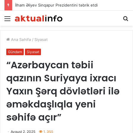
İlham Əliyev Sinqapur Prezidentini təbrik etdi
Menu
A
Ana Səhifə
/
Siyasət
Gündəm
Siyasət
“Azərbaycan təbii
qazının Suriyaya ixracı
Yaxın Şərq dövlətləri ilə
əməkdaşlıqla yeni
səhifə açır”
Avqust 2, 2025
1. 355