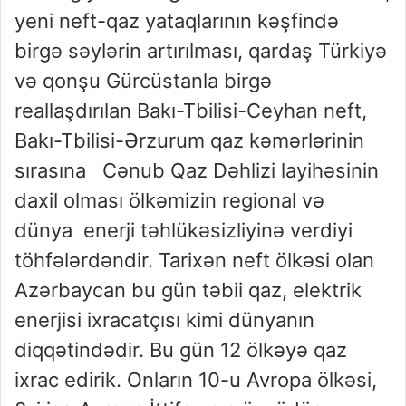
yeni neft-qaz yataqlarının kəşfində
birgə səylərin artırılması, qardaş Türkiyə
və qonşu Gürcüstanla birgə
reallaşdırılan Bakı-Tbilisi-Ceyhan neft,
Bakı-Tbilisi-Ərzurum qaz kəmərlərinin
sırasına Cənub Qaz Dəhlizi layihəsinin
daxil olması ölkəmizin regional və
dünya enerji təhlükəsizliyinə verdiyi
töhfələrdəndir. Tarixən neft ölkəsi olan
Azərbaycan bu gün təbii qaz, elektrik
enerjisi ixracatçısı kimi dünyanın
diqqətindədir. Bu gün 12 ölkəyə qaz
ixrac edirik. Onların 10-u Avropa ölkəsi,