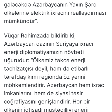
gələcəkdə Azərbaycanın Yaxın Şərq
ölkələrinə elektrik ixracını reallaşdırması
mümkündür”.
Vüqar Rəhimzadə bildirib ki,
Azərbaycan qazının Suriyaya ixracı
enerji diplomatiyamızın növbəti
uğurudur: “Ölkəmiz təkcə enerji
təchizatçısı deyil, həm də etibarlı
tərəfdaş kimi regionda öz yerini
möhkəmləndirir. Azərbaycan həm ixrac
imkanlarını, həm də siyasi təsir
coğrafiyasını genişləndirir. Hər bir
ölkənin iqtisadi müstəqilliyi enerji