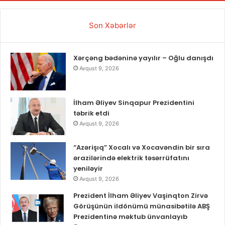
Son Xəbərlər
Xərçəng bədəninə yayılır – Oğlu danışdı
Avqust 9, 2026
İlham Əliyev Sinqapur Prezidentini
təbrik etdi
Avqust 9, 2026
“Azərişıq” Xocalı və Xocavəndin bir sıra
ərazilərində elektrik təsərrüfatını
yeniləyir
Avqust 9, 2026
Prezident İlham Əliyev Vaşinqton Zirvə
Görüşünün ildönümü münasibətilə ABŞ
Prezidentinə məktub ünvanlayıb