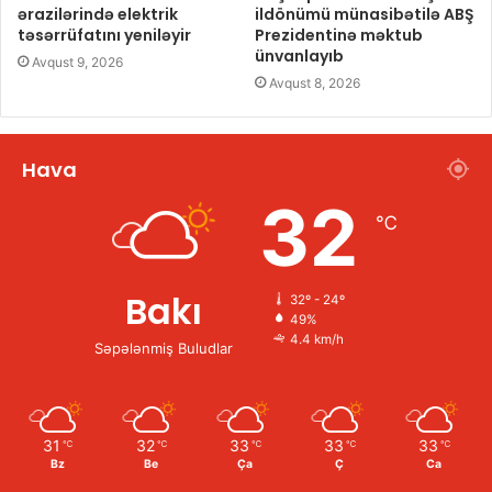
ərazilərində elektrik
ildönümü münasibətilə ABŞ
təsərrüfatını yeniləyir
Prezidentinə məktub
ünvanlayıb
Avqust 9, 2026
Avqust 8, 2026
Hava
32
℃
Bakı
32º - 24º
49%
4.4 km/h
Səpələnmiş Buludlar
31
32
33
33
33
℃
℃
℃
℃
℃
Bz
Be
Ça
Ç
Ca