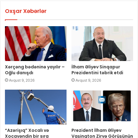
Oxşar Xəbərlər
Xərçəng bədəninə yayılır –
İlham Əliyev Sinqapur
Oğlu danışdı
Prezidentini təbrik etdi
Avqust 9, 2026
Avqust 9, 2026
“Azərişıq” Xocalı və
Prezident İlham Əliyev
Xocavəndin bir sıra
Vaşinqton Zirvə Görüşünün