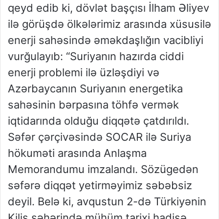
qeyd edib ki, dövlət başçısı İlham Əliyev
ilə görüşdə ölkələrimiz arasında xüsusilə
enerji sahəsində əməkdaşlığın vacibliyi
vurğulayıb: “Suriyanın hazırda ciddi
enerji problemi ilə üzləşdiyi və
Azərbaycanın Suriyanın energetika
sahəsinin bərpasına töhfə vermək
iqtidarında olduğu diqqətə çatdırıldı.
Səfər çərçivəsində SOCAR ilə Suriya
hökuməti arasında Anlaşma
Memorandumu imzalandı. Sözügedən
səfərə diqqət yetirməyimiz səbəbsiz
deyil. Belə ki, avqustun 2-də Türkiyənin
Kilis şəhərində mühüm tarixi hadisə