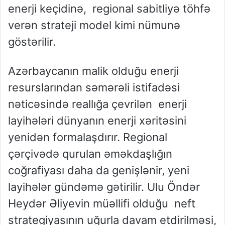
enerji keçidinə, regional sabitliyə töhfə
verən strateji model kimi nümunə
göstərilir.
Azərbaycanın malik olduğu enerji
resurslarından səmərəli istifadəsi
nəticəsində reallığa çevrilən enerji
layihələri dünyanın enerji xəritəsini
yenidən formalaşdırır. Regional
çərçivədə qurulan əməkdaşlığın
coğrafiyası daha da genişlənir, yeni
layihələr gündəmə gətirilir. Ulu Öndər
Heydər Əliyevin müəllifi olduğu neft
strategiyasının uğurla davam etdirilməsi,