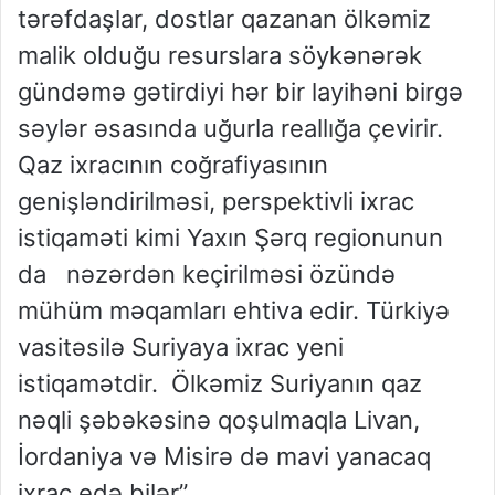
tərəfdaşlar, dostlar qazanan ölkəmiz
malik olduğu resurslara söykənərək
gündəmə gətirdiyi hər bir layihəni birgə
səylər əsasında uğurla reallığa çevirir.
Qaz ixracının coğrafiyasının
genişləndirilməsi, perspektivli ixrac
istiqaməti kimi Yaxın Şərq regionunun
da nəzərdən keçirilməsi özündə
mühüm məqamları ehtiva edir. Türkiyə
vasitəsilə Suriyaya ixrac yeni
istiqamətdir. Ölkəmiz Suriyanın qaz
nəqli şəbəkəsinə qoşulmaqla Livan,
İordaniya və Misirə də mavi yanacaq
ixrac edə bilər”.