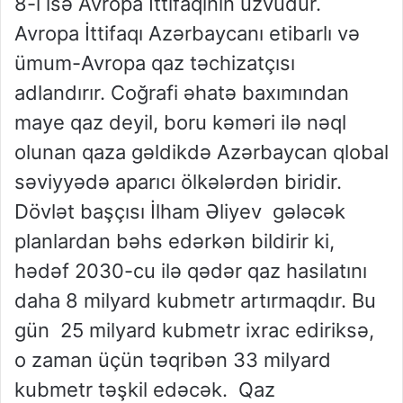
8-i isə Avropa İttifaqının üzvüdür.
Avropa İttifaqı Azərbaycanı etibarlı və
ümum-Avropa qaz təchizatçısı
adlandırır. Coğrafi əhatə baxımından
maye qaz deyil, boru kəməri ilə nəql
olunan qaza gəldikdə Azərbaycan qlobal
səviyyədə aparıcı ölkələrdən biridir.
Dövlət başçısı İlham Əliyev gələcək
planlardan bəhs edərkən bildirir ki,
hədəf 2030-cu ilə qədər qaz hasilatını
daha 8 milyard kubmetr artırmaqdır. Bu
gün 25 milyard kubmetr ixrac ediriksə,
o zaman üçün təqribən 33 milyard
kubmetr təşkil edəcək. Qaz