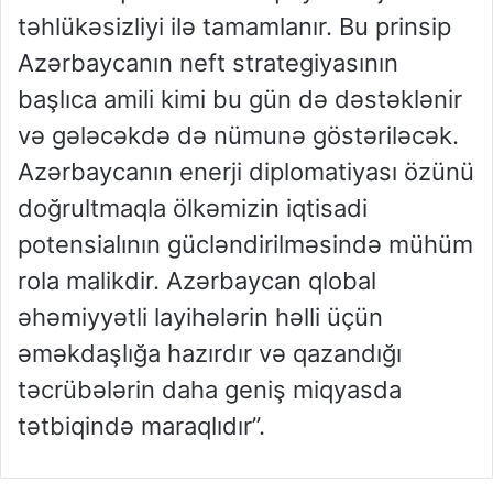
təhlükəsizliyi ilə tamamlanır. Bu prinsip
Azərbaycanın neft strategiyasının
başlıca amili kimi bu gün də dəstəklənir
və gələcəkdə də nümunə göstəriləcək.
Azərbaycanın enerji diplomatiyası özünü
doğrultmaqla ölkəmizin iqtisadi
potensialının gücləndirilməsində mühüm
rola malikdir. Azərbaycan qlobal
əhəmiyyətli layihələrin həlli üçün
əməkdaşlığa hazırdır və qazandığı
təcrübələrin daha geniş miqyasda
tətbiqində maraqlıdır”.