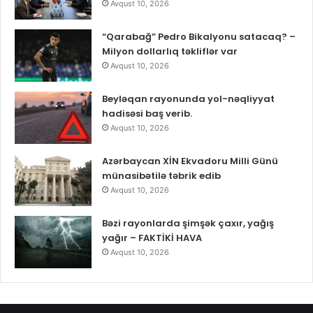
Avqust 10, 2026
“Qarabağ” Pedro Bikalyonu satacaq? –
Milyon dollarlıq təkliflər var
Avqust 10, 2026
Beyləqan rayonunda yol-nəqliyyat
hadisəsi baş verib.
Avqust 10, 2026
Azərbaycan XİN Ekvadoru Milli Günü
münasibətilə təbrik edib
Avqust 10, 2026
Bəzi rayonlarda şimşək çaxır, yağış
yağır – FAKTİKİ HAVA
Avqust 10, 2026