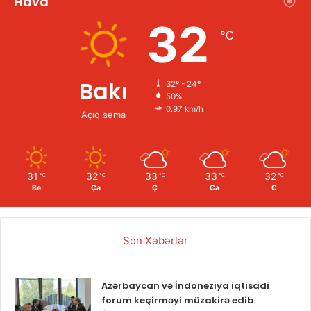
Hava
32
℃
Bakı
32º - 24º
50%
0.97 km/h
Açıq səma
31
32
33
33
32
℃
℃
℃
℃
℃
Be
Ça
Ç
Ca
C
Son Xəbərlər
Azərbaycan və İndoneziya iqtisadi
forum keçirməyi müzakirə edib