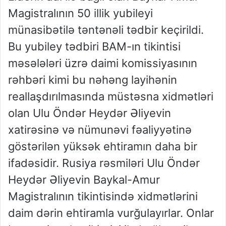
Magistralının 50 illik yubileyi
münasibətilə təntənəli tədbir keçirildi.
Bu yubiley tədbiri BAM-ın tikintisi
məsələləri üzrə daimi komissiyasının
rəhbəri kimi bu nəhəng layihənin
reallaşdırılmasında müstəsna xidmətləri
olan Ulu Öndər Heydər Əliyevin
xatirəsinə və nümunəvi fəaliyyətinə
göstərilən yüksək ehtiramın daha bir
ifadəsidir. Rusiya rəsmiləri Ulu Öndər
Heydər Əliyevin Baykal-Amur
Magistralının tikintisində xidmətlərini
daim dərin ehtiramla vurğulayırlar. Onlar