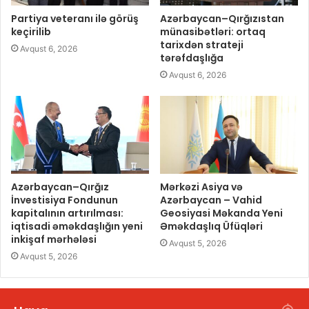
Partiya veteranı ilə görüş
Azərbaycan–Qırğızıstan
keçirilib
münasibətləri: ortaq
tarixdən strateji
Avqust 6, 2026
tərəfdaşlığa
Avqust 6, 2026
Azərbaycan–Qırğız
Mərkəzi Asiya və
İnvestisiya Fondunun
Azərbaycan – Vahid
kapitalının artırılması:
Geosiyasi Məkanda Yeni
iqtisadi əməkdaşlığın yeni
Əməkdaşlıq Üfüqləri
inkişaf mərhələsi
Avqust 5, 2026
Avqust 5, 2026