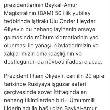
prezidentlərinin Baykal-Amur
Magistralının (BAM) 50 illik yubiley
tədbirində iştirakı Ulu Öndər Heydər
Əliyevin bu nəhəng layihənin ərsəyə
gəlməsində mühüm xidmətlərinin yad
olunması ilə yanaşı, dövlətlərimizin və
xalqlarımızın əməkdaşlığının və
dostluğunun da növbəti ifadəsi olacaq.
Prezident İlham Əliyevin cari ilin 22 aprel
tarixində Rusiyaya işgüzar səfəri
çərçivəsində sovet İttifaqında ən
nəhəng tikintilərdən biri – Ümummilli
Liderin adı ilə bağlı olan Baykal-Amur