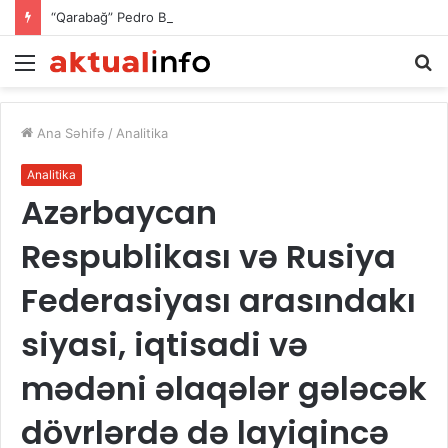
“Qarabağ” Pedro Bikalyonu satacaq? – Milyon dollarlıq təkliflər var
Menu
A
Ana Səhifə
/
Analitika
Analitika
Azərbaycan
Respublikası və Rusiya
Federasiyası arasındakı
siyasi, iqtisadi və
mədəni əlaqələr gələcək
dövrlərdə də layiqincə