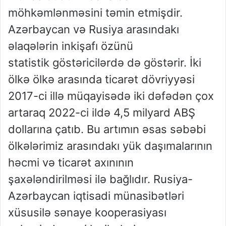
möhkəmlənməsini təmin etmişdir.
Azərbaycan və Rusiya arasındakı
əlaqələrin inkişafı özünü
statistik göstəricilərdə də göstərir. İki
ölkə ölkə arasında ticarət dövriyyəsi
2017-ci illə müqayisədə iki dəfədən çox
artaraq 2022-ci ildə 4,5 milyard ABŞ
dollarına çatıb. Bu artımın əsas səbəbi
ölkələrimiz arasındakı yük daşımalarının
həcmi və ticarət axınının
şaxələndirilməsi ilə bağlıdır. Rusiya-
Azərbaycan iqtisadi münasibətləri
xüsusilə sənaye kooperasiyası