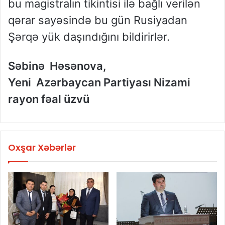
bu magistralın tikintisi ilə bağlı verilən
qərar sayəsində bu gün Rusiyadan
Şərqə yük daşındığını bildirirlər.
Səbinə Həsənova,
Yeni Azərbaycan Partiyası Nizami
rayon fəal üzvü
Oxşar Xəbərlər