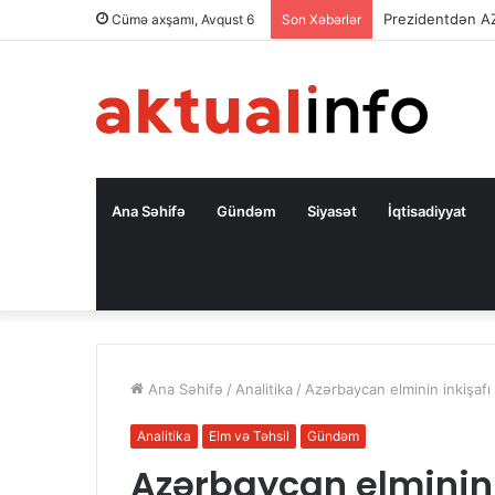
Prezidentdən A
Cümə axşamı, Avqust 6
Son Xəbərlər
Ana Səhifə
Gündəm
Siyasət
İqtisadiyyat
Ana Səhifə
/
Analitika
/
Azərbaycan elminin inkişafı 
Analitika
Elm və Təhsil
Gündəm
Azərbaycan elminin 