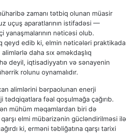
müharibə zamanı tətbiq olunan müasir
uz uçuş aparatlarının istifadəsi —
i yanaşmalarının nəticəsi olub.
q qeyd edib ki, elmin nəticələri praktikada
ı alimlərlə daha sıx əməkdaşlıq
hə deyil, iqtisadiyyatın və sənayenin
hərrik rolunu oynamalıdır.
an alimlərini bərpaolunan enerji
ji tədqiqatlara fəal qoşulmağa çağırıb.
əkən mühüm məqamlardan biri də
 qarşı elmi mübarizənin gücləndirilməsi ilə
çağırdı ki, erməni təbliğatına qarşı tarixi