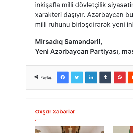
inkişafla milli dövlətçilik siyasə
xarakteri daşıyır. Azərbaycan bu
milli ruhunu birləşdirərək yeni 
Mirsadıq Səməndərli,
Yeni Azərbaycan Partiyası, mə
Facebook
Twitter
LinkedIn
Tumblr
Pinterest
Paylaş
Oxşar Xəbərlər