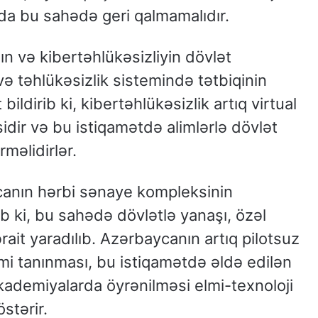
a bu sahədə geri qalmamalıdır.
ın və kibertəhlükəsizliyin dövlət
ə təhlükəsizlik sistemində tətbiqinin
bildirib ki, kibertəhlükəsizlik artıq virtual
əsidir və bu istiqamətdə alimlərlə dövlət
rməlidirlər.
canın hərbi sənaye kompleksinin
b ki, bu sahədə dövlətlə yanaşı, özəl
ait yaradılıb. Azərbaycanın artıq pilotsuz
kimi tanınması, bu istiqamətdə əldə edilən
akademiyalarda öyrənilməsi elmi-texnoloji
östərir.