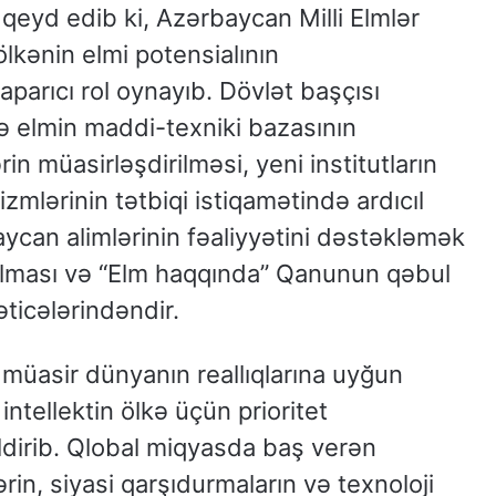
 qeyd edib ki, Azərbaycan Milli Elmlər
lkənin elmi potensialının
parıcı rol oynayıb. Dövlət başçısı
ndə elmin maddi-texniki bazasının
in müasirləşdirilməsi, yeni institutların
zmlərinin tətbiqi istiqamətində ardıcıl
aycan alimlərinin fəaliyyətini dəstəkləmək
lması və “Elm haqqında” Qanunun qəbul
ticələrindəndir.
 müasir dünyanın reallıqlarına uyğun
 intellektin ölkə üçün prioritet
ldirib. Qlobal miqyasda baş verən
rin, siyasi qarşıdurmaların və texnoloji