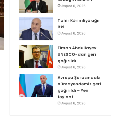
Avqust 6, 2026
Tahir Kərimliyə ağır
itki
Avqust 6, 2026
Elman Abdullayev
UNESCO-dan geri
çağırıldı
Avqust 6, 2026
Avropa Şurasındakı
nümayəndəmiz geri
çağırıldı – Yeni
təyinat
Avqust 6, 2026