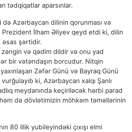
n tədqiqatlar aparsınlar.
i də Azərbaycan dilinin qorunması və
i. Prezident İlham Əliyev qeyd etdi ki, dilin
n əsas şərtidir.
ox zəngin və qədim dildir və onu yad
ər bir vətəndaşın borcudur. Nitqin
 yaxınlaşan Zəfər Günü və Bayraq Günü
 vurğulayıb ki, Azərbaycan xalqı Şanlı
zadlıq meydanında keçiriləcək hərbi parad
 həm də dövlətimizin möhkəm təməllərinin
 80 illik yubileyindəki çıxışı elmi