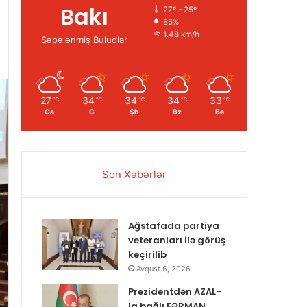
Bakı
27º - 25º
85%
1.48 km/h
Səpələnmiş Buludlar
27
34
34
34
33
℃
℃
℃
℃
℃
Ca
C
Şb
Bz
Be
Son Xəbərlər
Ağstafada partiya
veteranları ilə görüş
keçirilib
Avqust 6, 2026
Prezidentdən AZAL-
la bağlı FƏRMAN