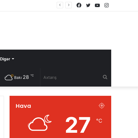
Facebook
Twitter
YouTube
Instagram
Digər
℃
28
Axtarış
Bakı
Hava
27
℃