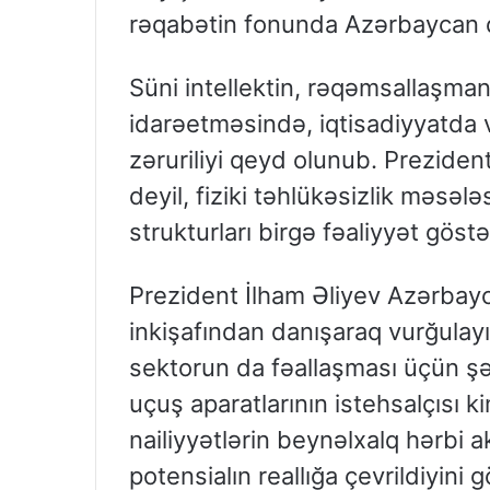
rəqabətin fonunda Azərbaycan d
Süni intellektin, rəqəmsallaşman
idarəetməsində, iqtisadiyyatda v
zəruriliyi qeyd olunub. Prezident 
deyil, fiziki təhlükəsizlik məsəl
strukturları birgə fəaliyyət göstə
Prezident İlham Əliyev Azərbay
inkişafından danışaraq vurğulayı
sektorun da fəallaşması üçün şər
uçuş aparatlarının istehsalçısı 
nailiyyətlərin beynəlxalq hərbi 
potensialın reallığa çevrildiyini g