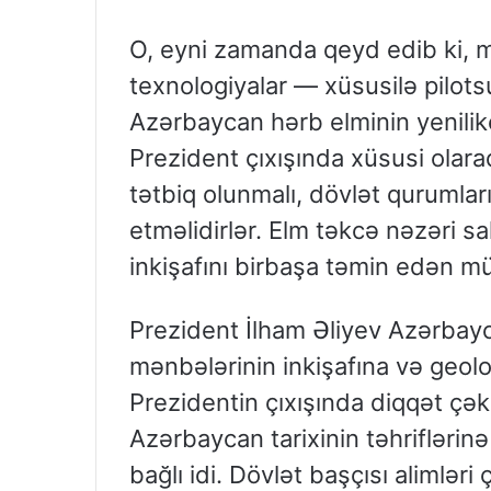
O, eyni zamanda qeyd edib ki, 
texnologiyalar — xüsusilə pilots
Azərbaycan hərb elminin yenilikç
Prezident çıxışında xüsusi olara
tətbiq olunmalı, dövlət qurumlar
etməlidirlər. Elm təkcə nəzəri sa
inkişafını birbaşa təmin edən mü
Prezident İlham Əliyev Azərbayc
mənbələrinin inkişafına və geolo
Prezidentin çıxışında diqqət ç
Azərbaycan tarixinin təhriflərinə
bağlı idi. Dövlət başçısı alimləri 