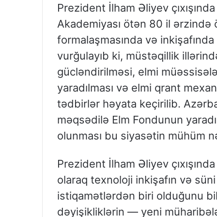
Prezident İlham Əliyev çıxışında
Akademiyası ötən 80 il ərzində ö
formalaşmasında və inkişafında a
vurğulayıb ki, müstəqillik illəri
gücləndirilməsi, elmi müəssisələr
yaradılması və elmi qrant mexani
tədbirlər həyata keçirilib. Azərb
məqsədilə Elm Fondunun yaradı
olunması bu siyasətin mühüm nə
Prezident İlham Əliyev çıxışında
olaraq texnoloji inkişafın və süni
istiqamətlərdən biri olduğunu bi
dəyişikliklərin — yeni müharibələ