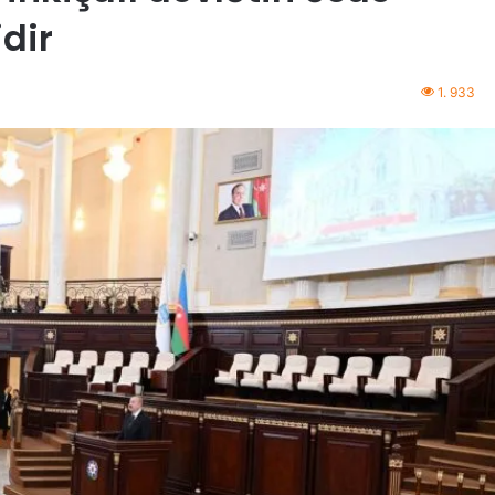
idir
1. 933