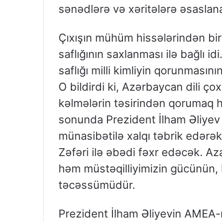
sənədlərə və xəritələrə əsaslana
Çıxışın mühüm hissələrindən bir
saflığının saxlanması ilə bağlı id
saflığı milli kimliyin qorunmasını
O bildirdi ki, Azərbaycan dili ç
kəlmələrin təsirindən qorumaq h
sonunda Prezident İlham Əliyev
münasibətilə xalqı təbrik edərək
Zəfəri ilə əbədi fəxr edəcək. A
həm müstəqilliyimizin gücünün,
təcəssümüdür.
Prezident İlham Əliyevin AMEA-nın