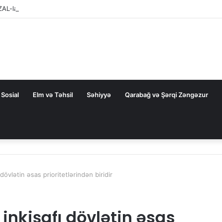
ZAL-la bağlı FƏRMAN
Sosial
Elm və Təhsil
Səhiyyə
Qarabağ və Şərqi Zəngəzur
dövlətin əsas prioritetlərindən biridir
inkişafı dövlətin əsas