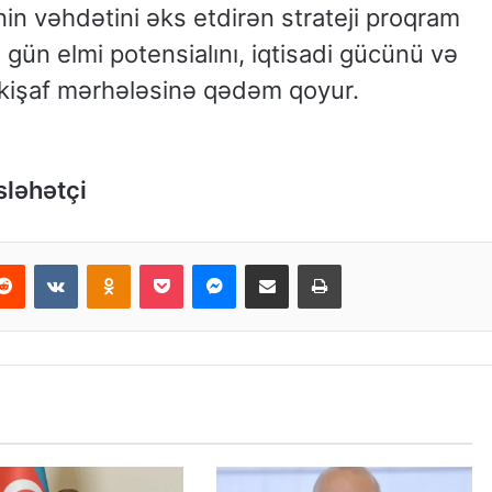
tinin vəhdətini əks etdirən strateji proqram
 gün elmi potensialını, iqtisadi gücünü və
inkişaf mərhələsinə qədəm qoyur.
sləhətçi
Reddit
VKontakte
Odnoklassniki
Pocket
Messenger
Email ilə paylaş
Print