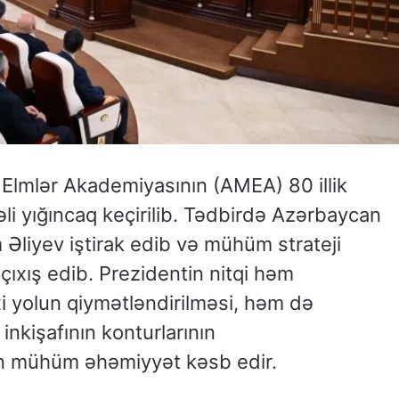
Elmlər Akademiyasının (AMEA) 80 illik
li yığıncaq keçirilib. Tədbirdə Azərbaycan
 Əliyev iştirak edib və mühüm strateji
çıxış edib. Prezidentin nitqi həm
xi yolun qiymətləndirilməsi, həm də
inkişafının konturlarının
n mühüm əhəmiyyət kəsb edir.