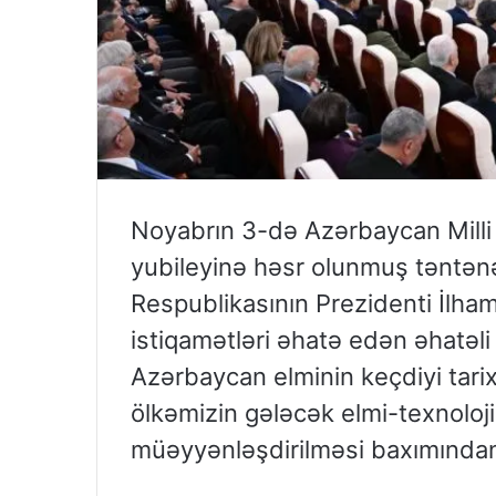
Noyabrın 3-də Azərbaycan Milli 
yubileyinə həsr olunmuş təntənə
Respublikasının Prezidenti İlham
istiqamətləri əhatə edən əhatəli 
Azərbaycan elminin keçdiyi tari
ölkəmizin gələcək elmi-texnoloji 
müəyyənləşdirilməsi baxımında