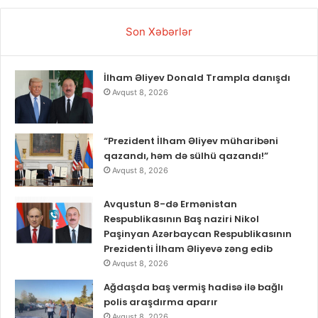
Son Xəbərlər
İlham Əliyev Donald Trampla danışdı
Avqust 8, 2026
“Prezident İlham Əliyev müharibəni
qazandı, həm də sülhü qazandı!”
Avqust 8, 2026
Avqustun 8-də Ermənistan
Respublikasının Baş naziri Nikol
Paşinyan Azərbaycan Respublikasının
Prezidenti İlham Əliyevə zəng edib
Avqust 8, 2026
Ağdaşda baş vermiş hadisə ilə bağlı
polis araşdırma aparır
Avqust 8, 2026