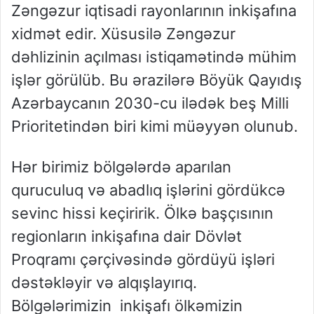
Zəngəzur iqtisadi rayonlarının inkişafına
xidmət edir. Xüsusilə Zəngəzur
dəhlizinin açılması istiqamətində mühim
işlər görülüb. Bu ərazilərə Böyük Qayıdış
Azərbaycanın 2030-cu ilədək beş Milli
Prioritetindən biri kimi müəyyən olunub.
Hər birimiz bölgələrdə aparılan
quruculuq və abadlıq işlərini gördükcə
sevinc hissi keçiririk. Ölkə başçısının
regionların inkişafına dair Dövlət
Proqramı çərçivəsində gördüyü işləri
dəstəkləyir və alqışlayırıq.
Bölgələrimizin inkişafı ölkəmizin