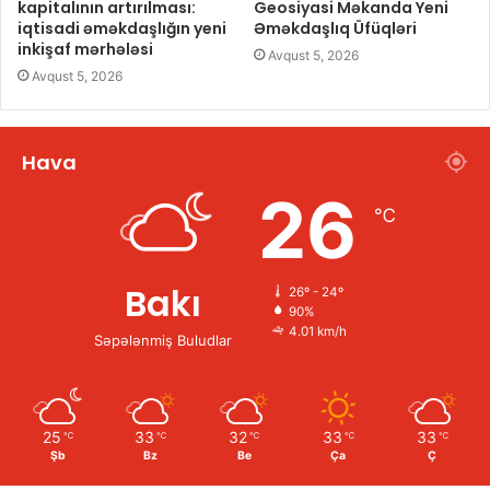
kapitalının artırılması:
Geosiyasi Məkanda Yeni
iqtisadi əməkdaşlığın yeni
Əməkdaşlıq Üfüqləri
inkişaf mərhələsi
Avqust 5, 2026
Avqust 5, 2026
Hava
26
℃
Bakı
26º - 24º
90%
4.01 km/h
Səpələnmiş Buludlar
25
33
32
33
33
℃
℃
℃
℃
℃
Şb
Bz
Be
Ça
Ç