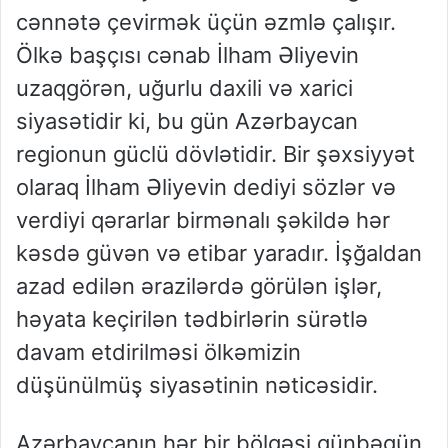
cənnətə çevirmək üçün əzmlə çalışır.
Ölkə başçısı cənab İlham Əliyevin
uzaqgörən, uğurlu daxili və xarici
siyasətidir ki, bu gün Azərbaycan
regionun güclü dövlətidir. Bir şəxsiyyət
olaraq İlham Əliyevin dediyi sözlər və
verdiyi qərarlar birmənalı şəkildə hər
kəsdə güvən və etibar yaradır. İşğaldan
azad edilən ərazilərdə görülən işlər,
həyata keçirilən tədbirlərin sürətlə
davam etdirilməsi ölkəmizin
düşünülmüş siyasətinin nəticəsidir.
Azərbaycanın hər bir bölgəsi günbəgün