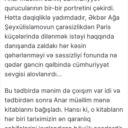
qurucularının bir-bir portretini çəkirdi.
Hətta dəqiqliklə yadımdadır, Əkbər Ağa
Şeyxülislamovun çarəsizlikdən Paris
küçələrində dilənmək istəyi haqqında
danışanda zaldakı hər kəsin
qəhərlənməyi və səssizliyi fonunda nə
qədər gəncin qəlbində cümhuriyyət
sevgisi alovlanırdı…
Bu tədbirdə mənim də çıxışım var idi və
tədbirdən sonra Anar müəllim mənə
kitablarını bağışladı. Hansı ki, o kitabların
hər biri tariximizin ən qaranlıq