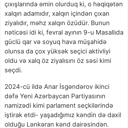
çıxışlarında əmin olurduq ki, o həqiqətən
xalqın adamıdır, xalqın içindən çıxan
ziyalıdır, məhz xalqın özüdür. Bunun
nəticəsi idi ki, fevral ayının 9-u Masallıda
güclü qar və soyuq hava müşahidə
olunsa da çox yüksək seçici aktivliyi
oldu və xalq öz ziyalısını öz səsi kimi
seçdi.
2024-cü ildə Anar İsgəndərov ikinci
dəfə Yeni Azərbaycan Partiyasının
namizədi kimi parlament seçkilərində
iştirak etdi- yaşadığımız kəndin də daxil
olduğu Lənkəran kənd dairəsindən.