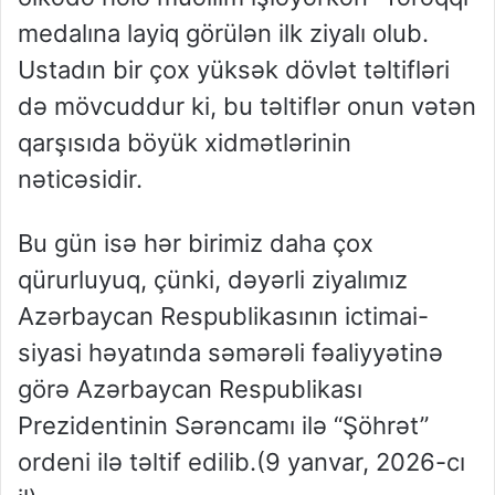
medalına layiq görülən ilk ziyalı olub.
Ustadın bir çox yüksək dövlət təltifləri
də mövcuddur ki, bu təltiflər onun vətən
qarşısıda böyük xidmətlərinin
nəticəsidir.
Bu gün isə hər birimiz daha çox
qürurluyuq, çünki, dəyərli ziyalımız
Azərbaycan Respublikasının ictimai-
siyasi həyatında səmərəli fəaliyyətinə
görə Azərbaycan Respublikası
Prezidentinin Sərəncamı ilə “Şöhrət”
ordeni ilə təltif edilib.(9 yanvar, 2026-cı