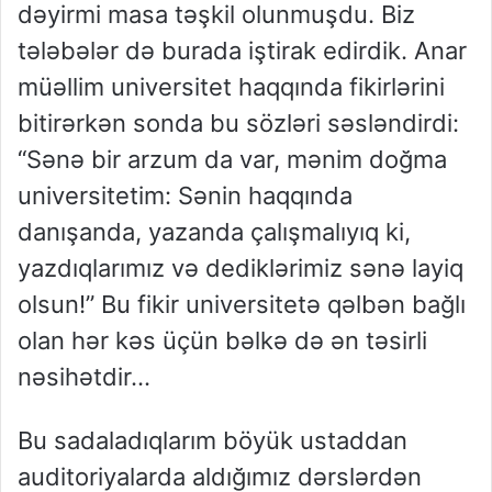
dəyirmi masa təşkil olunmuşdu. Biz
tələbələr də burada iştirak edirdik. Anar
müəllim universitet haqqında fikirlərini
bitirərkən sonda bu sözləri səsləndirdi:
“Sənə bir arzum da var, mənim doğma
universitetim: Sənin haqqında
danışanda, yazanda çalışmalıyıq ki,
yazdıqlarımız və dediklərimiz sənə layiq
olsun!” Bu fikir universitetə qəlbən bağlı
olan hər kəs üçün bəlkə də ən təsirli
nəsihətdir…
Bu sadaladıqlarım böyük ustaddan
auditoriyalarda aldığımız dərslərdən