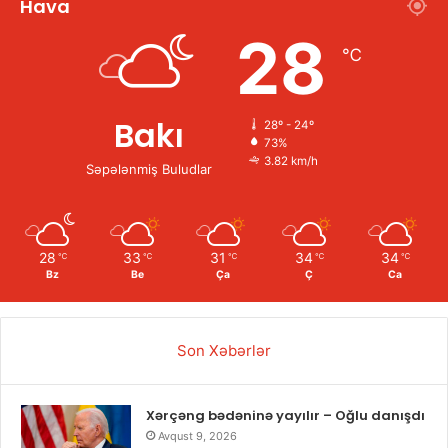
Hava
28
℃
Bakı
28º - 24º
73%
3.82 km/h
Səpələnmiş Buludlar
28
33
31
34
34
℃
℃
℃
℃
℃
Bz
Be
Ça
Ç
Ca
Son Xəbərlər
Xərçəng bədəninə yayılır – Oğlu danışdı
Avqust 9, 2026