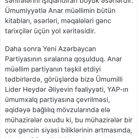
səhifələrini işıqlandıran böyük əsərlərdir.
Ümumiyyətlə Anar müəllimin bütün
kitabları, əsərləri, məqalələri gənc
tarixçilər üçün yol xəritəsidir.
Daha sonra Yeni Azərbaycan
Partiyasının sıralarına qoşulduq. Anar
müəllim partiyanın təşkil etdiyi
tədbirlərdə, görüşlərdə bizə Ümumilli
Lider Heydər Əliyevin fəaliyyəti, YAP-ın
ümumxalq partiyasına çevrilməsi,
əqidəyə bağlılıq mövzularında elə
mühazirələr oxudu ki, bu mühazirələr bir
çox gəncin siyasi biliklərinin artmasında,