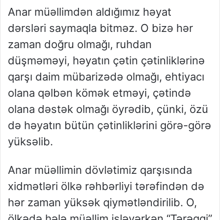
Anar müəllimdən aldığımız həyat
dərsləri saymaqla bitməz. O bizə hər
zaman doğru olmağı, ruhdan
düşməməyi, həyatın çətin çətinliklərinə
qarşı daim mübarizədə olmağı, ehtiyacı
olana qəlbən kömək etməyi, çətində
olana dəstək olmağı öyrədib, çünki, özü
də həyatın bütün çətinliklərini görə-görə
yüksəlib.
Anar müəllimin dövlətimiz qarşısında
xidmətləri ölkə rəhbərliyi tərəfindən də
hər zaman yüksək qiymətləndirilib. O,
ölkədə hələ müəllim işləyərkən “Tərəqqi”