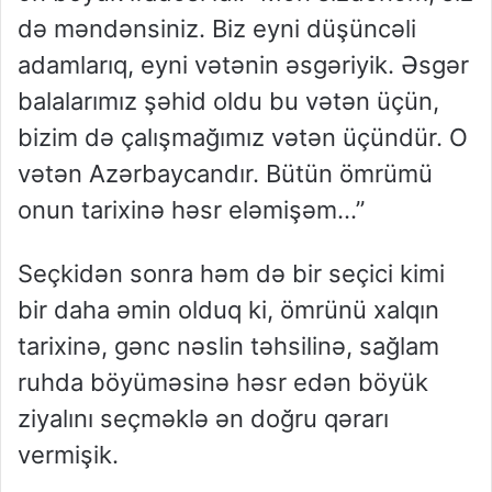
də məndənsiniz. Biz eyni düşüncəli
adamlarıq, eyni vətənin əsgəriyik. Əsgər
balalarımız şəhid oldu bu vətən üçün,
bizim də çalışmağımız vətən üçündür. O
vətən Azərbaycandır. Bütün ömrümü
onun tarixinə həsr eləmişəm…”
Seçkidən sonra həm də bir seçici kimi
bir daha əmin olduq ki, ömrünü xalqın
tarixinə, gənc nəslin təhsilinə, sağlam
ruhda böyüməsinə həsr edən böyük
ziyalını seçməklə ən doğru qərarı
vermişik.