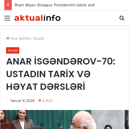
İlham Əliyev Sinqapur Prezidentini təbrik etdi
Menu
A
Ana Səhifə
/
Sosial
Sosial
ANAR İSGƏNDƏROV-70:
USTADIN TARİX VƏ
HƏYAT DƏRSLƏRİ
Yanvar 9, 2026
2. 633