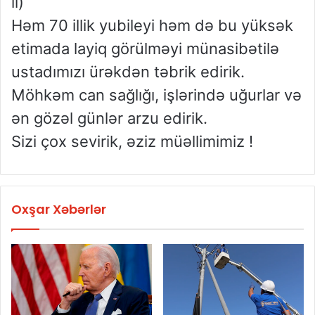
il)
Həm 70 illik yubileyi həm də bu yüksək
etimada layiq görülməyi münasibətilə
ustadımızı ürəkdən təbrik edirik.
Möhkəm can sağlığı, işlərində uğurlar və
ən gözəl günlər arzu edirik.
Sizi çox sevirik, əziz müəllimimiz !
Oxşar Xəbərlər