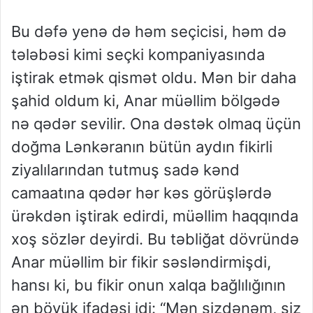
Bu dəfə yenə də həm seçicisi, həm də
tələbəsi kimi seçki kompaniyasında
iştirak etmək qismət oldu. Mən bir daha
şahid oldum ki, Anar müəllim bölgədə
nə qədər sevilir. Ona dəstək olmaq üçün
doğma Lənkəranın bütün aydın fikirli
ziyalılarından tutmuş sadə kənd
camaatına qədər hər kəs görüşlərdə
ürəkdən iştirak edirdi, müəllim haqqında
xoş sözlər deyirdi. Bu təbliğat dövründə
Anar müəllim bir fikir səsləndirmişdi,
hansı ki, bu fikir onun xalqa bağlılığının
ən böyük ifadəsi idi: “Mən sizdənəm, siz