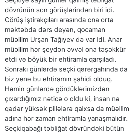
Seçkiyə sayılı günlər qalmış təbliğat
dövrünün son görüşlərindən biri idi.
Görüş iştirakçıları arasında ona orta
məktəbdə dərs deyən, qocaman
müəllim Urşan Tağıyev də var idi. Anar
müəllim hər şeydən əvvəl ona təşəkkür
etdi və böyük bir ehtiramla qarşıladı.
Sonrakı günlərdə seçki qərərgahında da
biz yenə bu ehtiramın şahidi olduq.
Həmin günlərdə gördüklərimizdən
çıxardığımız nəticə o oldu ki, insan nə
qədər yüksək pillələrə qalxsa da müəllim
adına hər zaman ehtiramla yanaşmalıdır.
Seçkiqabağı təbliğat dövründəki bütün