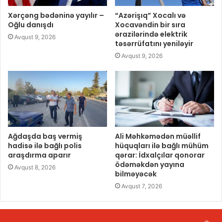
Xərçəng bədəninə yayılır –
“Azərişıq” Xocalı və
Oğlu danışdı
Xocavəndin bir sıra
ərazilərində elektrik
Avqust 9, 2026
təsərrüfatını yeniləyir
Avqust 9, 2026
Ağdaşda baş vermiş
Ali Məhkəmədən müəllif
hadisə ilə bağlı polis
hüquqları ilə bağlı mühüm
araşdırma aparır
qərar: İdxalçılar qonorar
ödəməkdən yayına
Avqust 8, 2026
bilməyəcək
Avqust 7, 2026