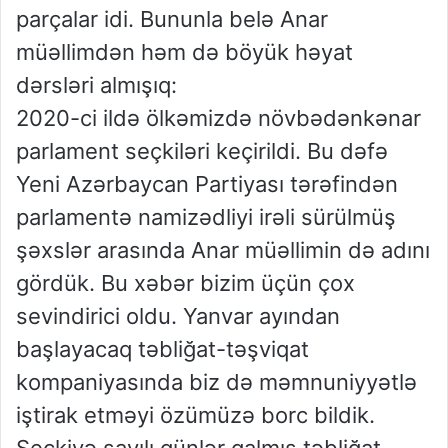
parçalar idi. Bununla belə Anar
müəllimdən həm də böyük həyat
dərsləri almışıq:
2020-ci ildə ölkəmizdə növbədənkənar
parlament seçkiləri keçirildi. Bu dəfə
Yeni Azərbaycan Partiyası tərəfindən
parlamentə namizədliyi irəli sürülmüş
şəxslər arasında Anar müəllimin də adını
gördük. Bu xəbər bizim üçün çox
sevindirici oldu. Yanvar ayından
başlayacaq təbliğat-təşviqat
kompaniyasında biz də məmnuniyyətlə
iştirak etməyi özümüzə borc bildik.