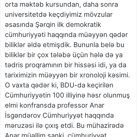
orta məktəb kursundan, daha sonra
universitetdə keçdiyimiz mövzular
əsasında Şərqin ilk demokratik
cümhuriyyəti haqqında müəyyən qədər
biliklər əldə etmişdik. Bununla belə bu
biliklər bir çox tələbə üçün hələ də ya
tədris proqramının bir hissəsi idi, ya da
tariximizin müəyyən bir xronoloji kəsimi.
O vaxta qədər ki, BDU-da keçirilən
Cümhuriyyətin 100 illiyinə həsr olunmuş
elmi konfransda professor Anar
İsgəndərov Cümhuriyyət haqqında
məruzəsi ilə çıxış etdi. Bu mühazirədə
Anar müəllim sanki, cümhuriyyət