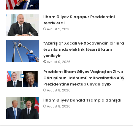
İlham Əliyev Sinqapur Prezidentini
təbrik etdi
Avqust 9, 2026
“Azərişıq” Xocalı və Xocavəndin bir sıra
ərazilərində elektrik təsərrüfatını
yeniləyir
Avqust 9, 2026
Prezident İlham Əliyev Vaşinqton Zirvə
Görüşünün ildönümü münasibətilə ABŞ
Prezidentinə məktub ünvanlayıb
Avqust 8, 2026
İlham Əliyev Donald Trampla danışdı
Avqust 8, 2026