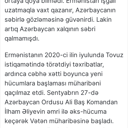
ortaya qoya bilmədi. Ermənistan işğalı
uzatmaqla vaxt qazanır, Azərbaycanın
səbirlə gözləməsinə güvənirdi. Lakin
artıq Azərbaycan xalqının səbri
qalmamışdı.
Ermənistanın 2020-ci ilin iyulunda Tovuz
istiqamətində törətdiyi təxribatlar,
ardınca cəbhə xətti boyunca yeni
hücumlara başlaması müharibəni
qaçılmaz etdi. Sentyabrın 27-də
Azərbaycan Ordusu Ali Baş Komandan
İlham Əliyevin əmri ilə əks-hücuma
keçərək Vətən müharibəsinə başladı.