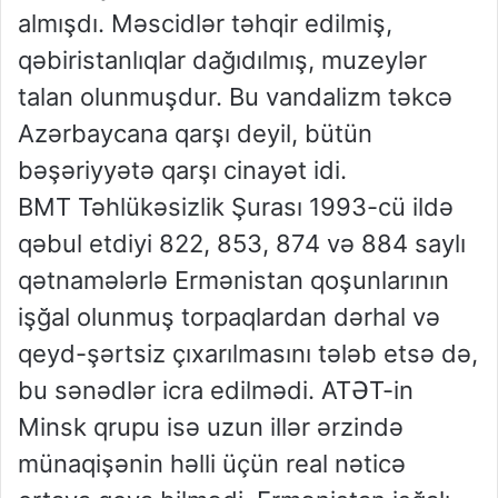
almışdı. Məscidlər təhqir edilmiş,
qəbiristanlıqlar dağıdılmış, muzeylər
talan olunmuşdur. Bu vandalizm təkcə
Azərbaycana qarşı deyil, bütün
bəşəriyyətə qarşı cinayət idi.
BMT Təhlükəsizlik Şurası 1993-cü ildə
qəbul etdiyi 822, 853, 874 və 884 saylı
qətnamələrlə Ermənistan qoşunlarının
işğal olunmuş torpaqlardan dərhal və
qeyd-şərtsiz çıxarılmasını tələb etsə də,
bu sənədlər icra edilmədi. ATƏT-in
Minsk qrupu isə uzun illər ərzində
münaqişənin həlli üçün real nəticə