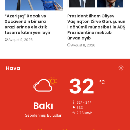
“Azərişıq” Xocalı və
Prezident İlham Əliyev
Xocavəndin bir sıra
Vaşinqton Zirvə Görüşünün
ərazilərində elektrik
ildönümü münasibətilə ABŞ
təsərrüfatını yeniləyir
Prezidentinə məktub
ünvanlayıb
Avqust 9, 2026
Avqust 8, 2026
Hava
32
℃
Bakı
32º - 24º
53%
2.73 km/h
Səpələnmiş Buludlar