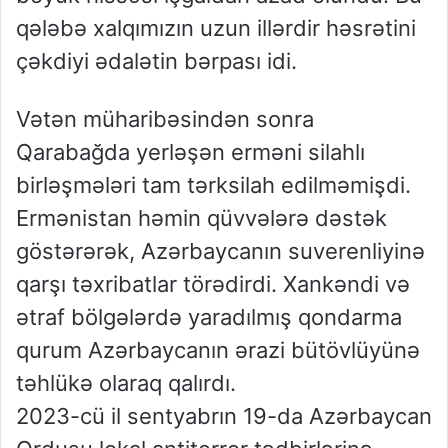
qələbə xalqımızın uzun illərdir həsrətini
çəkdiyi ədalətin bərpası idi.
Vətən müharibəsindən sonra
Qarabağda yerləşən erməni silahlı
birləşmələri tam tərksilah edilməmişdi.
Ermənistan həmin qüvvələrə dəstək
göstərərək, Azərbaycanın suverenliyinə
qarşı təxribatlar törədirdi. Xankəndi və
ətraf bölgələrdə yaradılmış qondarma
qurum Azərbaycanın ərazi bütövlüyünə
təhlükə olaraq qalırdı.
2023-cü il sentyabrın 19-da Azərbaycan