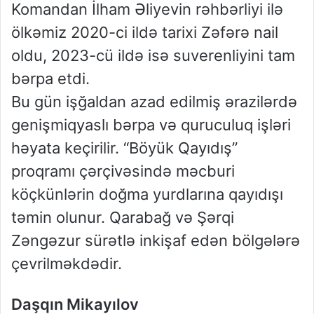
Komandan İlham Əliyevin rəhbərliyi ilə
ölkəmiz 2020-ci ildə tarixi Zəfərə nail
oldu, 2023-cü ildə isə suverenliyini tam
bərpa etdi.
Bu gün işğaldan azad edilmiş ərazilərdə
genişmiqyaslı bərpa və quruculuq işləri
həyata keçirilir. “Böyük Qayıdış”
proqramı çərçivəsində məcburi
köçkünlərin doğma yurdlarına qayıdışı
təmin olunur. Qarabağ və Şərqi
Zəngəzur sürətlə inkişaf edən bölgələrə
çevrilməkdədir.
Daşqın Mikayılov