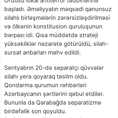
Ordusu lokal antiterror tədbirlərinə
başladı. Əməliyyatın məqsədi qanunsuz
silahlı birləşmələrin zərərsizləşdirilməsi
və ölkənin konstitusion quruluşunun
bərpası idi. Qısa müddətdə strateji
yüksəkliklər nəzarətə götürüldü, silah-
sursat anbarları məhv edildi.
Sentyabrın 20-də separatçı qüvvələr
silahı yerə qoyaraq təslim oldu.
Qondarma qurumun rəhbərləri
Azərbaycanın şərtlərini qəbul etdilər.
Bununla da Qarabağda separatizmə
birdəfəlik son qoyuldu.