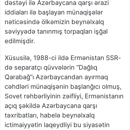
dəstəyi ilə Azərbaycana qarşı ərazi
iddiaları ilə başlayan münaqişələr
nəticəsində ölkəmizin beynəlxalq
səviyyədə tanınmış torpaqları işğal
edilmişdir.
Xüsusilə, 1988-ci ildə Ermənistan SSR-
də separatçı qüvvələrin “Dağlıq
Qarabağ”ı Azərbaycandan ayırmaq
cəhdləri münaqişənin başlanğıcı olmuş,
Sovet rəhbərliyinin zəifliyi, Ermənistanın
açıq şəkildə Azərbaycana qarşı
təxribatları, habelə beynəlxalq
ictimaiyyətin laqeydliyi bu siyasətin