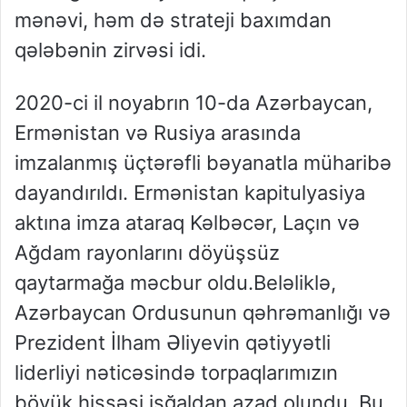
mənəvi, həm də strateji baxımdan
qələbənin zirvəsi idi.
2020-ci il noyabrın 10-da Azərbaycan,
Ermənistan və Rusiya arasında
imzalanmış üçtərəfli bəyanatla müharibə
dayandırıldı. Ermənistan kapitulyasiya
aktına imza ataraq Kəlbəcər, Laçın və
Ağdam rayonlarını döyüşsüz
qaytarmağa məcbur oldu.Beləliklə,
Azərbaycan Ordusunun qəhrəmanlığı və
Prezident İlham Əliyevin qətiyyətli
liderliyi nəticəsində torpaqlarımızın
böyük hissəsi işğaldan azad olundu. Bu