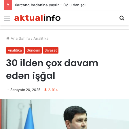
Xərçəng bədəninə yayılır – Oğlu danışdı
Menu
A
Ana Səhifə
/
Analitika
Analitika
Gündəm
Siyasət
30 ildən çox davam
edən işğal
Sentyabr 20, 2025
2. 914