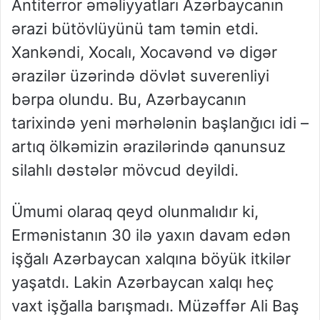
Antiterror əməliyyatları Azərbaycanın
ərazi bütövlüyünü tam təmin etdi.
Xankəndi, Xocalı, Xocavənd və digər
ərazilər üzərində dövlət suverenliyi
bərpa olundu. Bu, Azərbaycanın
tarixində yeni mərhələnin başlanğıcı idi –
artıq ölkəmizin ərazilərində qanunsuz
silahlı dəstələr mövcud deyildi.
Ümumi olaraq qeyd olunmalıdır ki,
Ermənistanın 30 ilə yaxın davam edən
işğalı Azərbaycan xalqına böyük itkilər
yaşatdı. Lakin Azərbaycan xalqı heç
vaxt işğalla barışmadı. Müzəffər Ali Baş