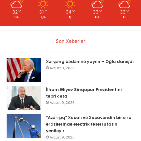
32
31
34
33
33
℃
℃
℃
℃
℃
Be
Ça
Ç
Ca
C
Son Xəbərlər
Xərçəng bədəninə yayılır – Oğlu danışdı
Avqust 9, 2026
İlham Əliyev Sinqapur Prezidentini
təbrik etdi
Avqust 9, 2026
“Azərişıq” Xocalı və Xocavəndin bir sıra
ərazilərində elektrik təsərrüfatını
yeniləyir
Avqust 9, 2026