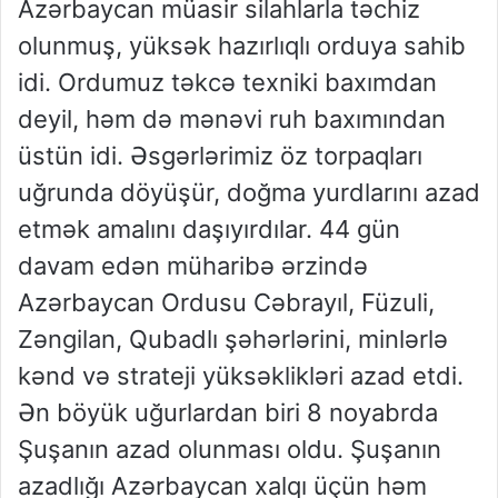
Azərbaycan müasir silahlarla təchiz
olunmuş, yüksək hazırlıqlı orduya sahib
idi. Ordumuz təkcə texniki baxımdan
deyil, həm də mənəvi ruh baxımından
üstün idi. Əsgərlərimiz öz torpaqları
uğrunda döyüşür, doğma yurdlarını azad
etmək amalını daşıyırdılar. 44 gün
davam edən müharibə ərzində
Azərbaycan Ordusu Cəbrayıl, Füzuli,
Zəngilan, Qubadlı şəhərlərini, minlərlə
kənd və strateji yüksəklikləri azad etdi.
Ən böyük uğurlardan biri 8 noyabrda
Şuşanın azad olunması oldu. Şuşanın
azadlığı Azərbaycan xalqı üçün həm