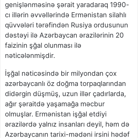
genişlənməsinə şərait yaradaraq 1990-
cı illərin əvvəllərində Ermənistan silahlı
qüvvələri tərəfindən Rusiya ordusunun
dəstəyi ilə Azərbaycan ərazilərinin 20
faizinin şğal olunması ilə
nəticələnmişdir.
İşğal nəticəsində bir milyondan çox
azərbaycanlı öz doğma torpaqlarından
didərgin düşmüş, uzun illər çadırlarda,
ağır şəraitdə yaşamağa məcbur
olmuşlar. Ermənistan işğal etdiyi
ərazilərdə yalnız insanları deyil, həm də
Azərbaycanın tarixi-mədəni irsini hədəf